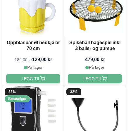
Oppblåsbar øl nedkjølar
Spikeball hagespel inkl
70 cm
3 baller og pumpe
129,00 kr
479,00 kr
189,00 kr
På lager
På lager
LEGG TIL
LEGG TIL
33%
32%
Bestselger