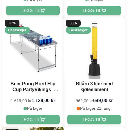
LEGG TIL
LEGG TIL
30%
33%
Bestselger
Bestselger
Beer Pong Bord Flip
Øltårn 3 liter med
Cup PartyVikings -
kjøleelement
Offisielle mål
1.129,00 kr
649,00 kr
1.619,00 kr
969,00 kr
På lager
På lager 22. aug.
LEGG TIL
LEGG TIL