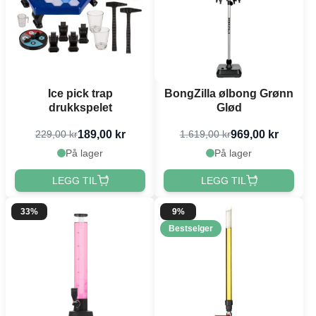
Ice pick trap
BongZilla ølbong Grønn
drukkspelet
Glød
189,00 kr
969,00 kr
229,00 kr
1.619,00 kr
På lager
På lager
LEGG TIL
LEGG TIL
33%
9%
Bestselger