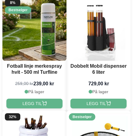
8%
Bestselger
Fotball linje merkespray
Dobbelt Mobil dispenser
hvit - 500 ml Turfline
6 liter
239,00 kr
729,00 kr
259,00 kr
På lager
På lager
LEGG TIL
LEGG TIL
32%
Bestselger