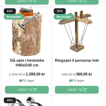
LEGG TIL
LEGG TIL
12%
35%
Bestselger
Bestselger
Slå søm i trestubbe
Ringspel 4 personar inkl
H90xD40 cm
1.289,00 kr
369,00 kr
1.459,00 kr
569,00 kr
På lager
På lager
LEGG TIL
LEGG TIL
26%