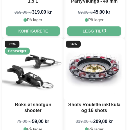
1,5 L
PartyVikings - 40 mm
319,00 kr
45,00 kr
359,00 kr
59,00 kr
På lager
På lager
KONFIGURERE
LEGG TIL
25%
34%
Bestselger
Boks øl shotgun
Shots Roulette inkl kula
shooter
og 16 shots
59,00 kr
209,00 kr
79,00 kr
319,00 kr
På lager
På lager