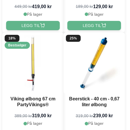
419,00 kr
129,00 kr
449,00 kr
189,00 kr
På lager
På lager
LEGG TIL
LEGG TIL
18%
25%
Bestselger
Viking ølbong 67 cm
Beerstick - 40 cm - 0,67
PartyVikings®
liter ølbong
319,00 kr
239,00 kr
389,00 kr
319,00 kr
På lager
På lager