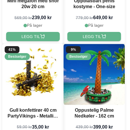
Mini megafon med snor
Oppblåsbart penis
20w 20 cm
kostyme - One-size
239,00 kr
649,00 kr
569,00 kr
779,00 kr
På lager
På lager
LEGG TIL
LEGG TIL
41%
9%
Bestselger
Bestselger
Gull konfettirør 40 cm
Oppustelig Palme
PartyVikings - Metallisk
Nedkøler - 162 cm
Rektangulær - Vanntett
35,00 kr
399,00 kr
59,00 kr
439,00 kr