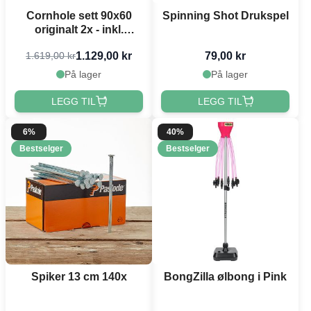
Cornhole sett 90x60
Spinning Shot Drukspel
originalt 2x - inkl.
kasteposar
1.129,00 kr
79,00 kr
1.619,00 kr
PartyVikings
På lager
På lager
LEGG TIL
LEGG TIL
6%
40%
Bestselger
Bestselger
Spiker 13 cm 140x
BongZilla ølbong i Pink