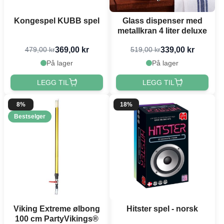
Kongespel KUBB spel
Glass dispenser med
metallkran 4 liter deluxe
369,00 kr
339,00 kr
479,00 kr
519,00 kr
På lager
På lager
LEGG TIL
LEGG TIL
8%
18%
Bestselger
Viking Extreme ølbong
Hitster spel - norsk
100 cm PartyVikings®