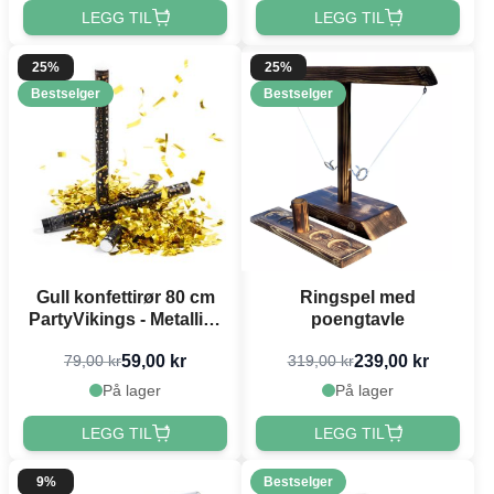
LEGG TIL
LEGG TIL
25%
25%
Bestselger
Bestselger
Gull konfettirør 80 cm
Ringspel med
PartyVikings - Metallisk
poengtavle
Rektangulær
59,00 kr
239,00 kr
79,00 kr
319,00 kr
På lager
På lager
LEGG TIL
LEGG TIL
9%
Bestselger