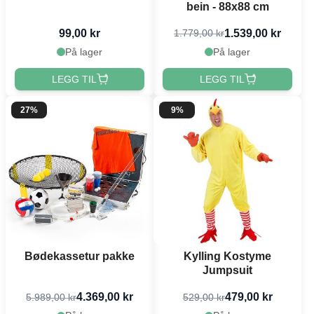
bein - 88x88 cm
99,00 kr
1.539,00 kr
1.779,00 kr
På lager
På lager
LEGG TIL
LEGG TIL
27%
9%
Bødekassetur pakke
Kylling Kostyme
Jumpsuit
4.369,00 kr
479,00 kr
5.989,00 kr
529,00 kr