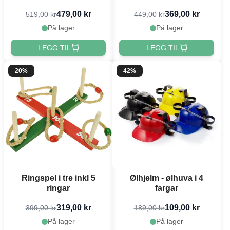
479,00 kr
369,00 kr
519,00 kr
449,00 kr
På lager
På lager
LEGG TIL
LEGG TIL
20%
42%
Ringspel i tre inkl 5
Ølhjelm - ølhuva i 4
ringar
fargar
319,00 kr
109,00 kr
399,00 kr
189,00 kr
På lager
På lager