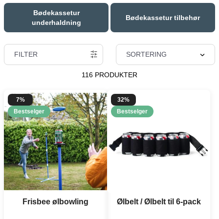
Bødekassetur
Bødekassetur tilbehør
underhaldning
FILTER
SORTERING
116 PRODUKTER
7%
32%
Bestselger
Bestselger
Frisbee ølbowling
Ølbelt / Ølbelt til 6-pack