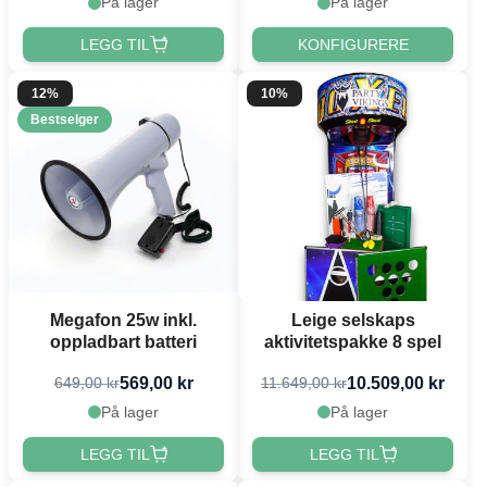
På lager
På lager
LEGG TIL
KONFIGURERE
12%
10%
Bestselger
Megafon 25w inkl.
Leige selskaps
oppladbart batteri
aktivitetspakke 8 spel
569,00 kr
10.509,00 kr
649,00 kr
11.649,00 kr
På lager
På lager
LEGG TIL
LEGG TIL