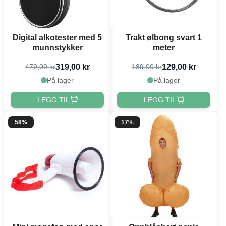
Digital alkotester med 5
Trakt ølbong svart 1
munnstykker
meter
319,00 kr
129,00 kr
479,00 kr
189,00 kr
På lager
På lager
LEGG TIL
LEGG TIL
58%
17%