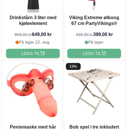
Drinkstårn 3 liter med
Viking Extreme ølbong
kjøleelement
67 cm PartyVikings®
649,00 kr
399,00 kr
969,00 kr
439,00 kr
På lager 22. aug.
På lager
LEGG TIL
LEGG TIL
13%
Penismaske med hår
Bob spel i tre inkludert