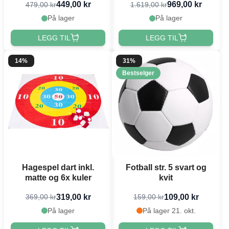
449,00 kr
969,00 kr
479,00 kr
1.619,00 kr
På lager
På lager
LEGG TIL
LEGG TIL
14%
31%
Bestselger
Hagespel dart inkl.
Fotball str. 5 svart og
matte og 6x kuler
kvit
319,00 kr
109,00 kr
369,00 kr
159,00 kr
På lager
På lager 21. okt.