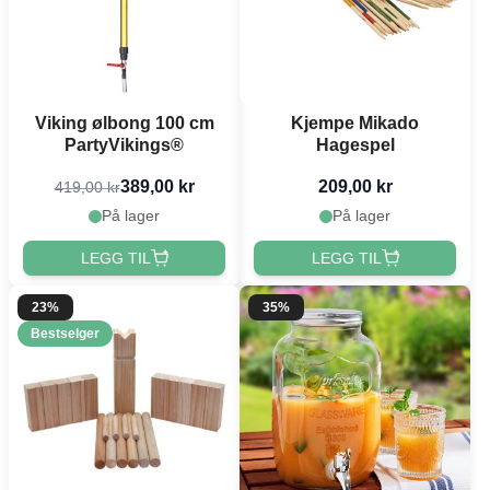
Viking ølbong 100 cm
Kjempe Mikado
PartyVikings®
Hagespel
389,00 kr
209,00 kr
419,00 kr
På lager
På lager
LEGG TIL
LEGG TIL
23%
35%
Bestselger