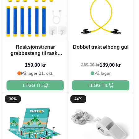
Reaksjonstrenar
Dobbel trakt ølbong gul
grabbestang til raske
refleksar
159,00 kr
189,00 kr
239,00 kr
På lager 21. okt.
På lager
LEGG TIL
LEGG TIL
30%
44%