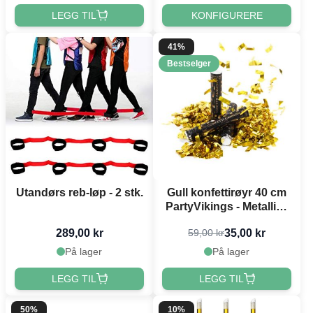
LEGG TIL
KONFIGURERE
41%
Bestselger
Utandørs reb-løp - 2 stk.
Gull konfettirøyr 40 cm
PartyVikings - Metallisk
Rektangulær
289,00 kr
35,00 kr
59,00 kr
På lager
På lager
LEGG TIL
LEGG TIL
50%
10%