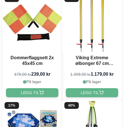
Dommerflaggsett 2x
Viking Extreme
45x45 cm
ølbonger 67 cm
PartyVikings ® 3x
239,00 kr
1.179,00 kr
479,00 kr
1.309,00 kr
På lager
På lager
LEGG TIL
LEGG TIL
17%
40%