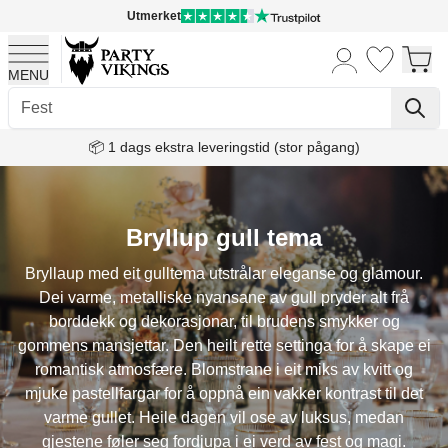
Utmerket
MENU
Skip to Content
📦 1 dags ekstra leveringstid (stor pågang)
Bryllup gull tema
Bryllaup med eit gulltema utstrålar eleganse og glamour.
Dei varme, metalliske nyansane av gull pryder alt frå
borddekk og dekorasjonar, til brudens smykker og
gommens mansjettar. Den heilt rette settinga for å skape ei
romantisk atmosfære. Blomstrane i eit miks av kvitt og
mjuke pastellfargar for å oppnå ein vakker kontrast til det
varme gullet. Heile dagen vil ose av luksus, medan
gjestene føler seg fordjupa i ei verd av fest og magi.