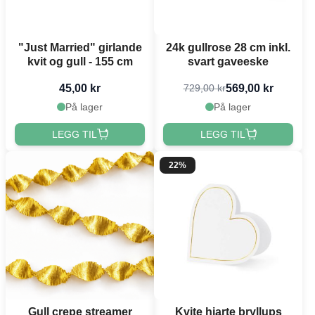
"Just Married" girlande
24k gullrose 28 cm inkl.
kvit og gull - 155 cm
svart gaveeske
45,00 kr
569,00 kr
729,00 kr
På lager
På lager
LEGG TIL
LEGG TIL
22%
Gull crepe streamer
Kvite hjarte bryllups