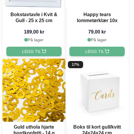
Bokstavtavle i Kvit &
Happy tears
Gull - 25 x 25 cm
lommetørklær 10x
189,00 kr
79,00 kr
På lager
På lager
LEGG TIL
LEGG TIL
17%
Guld uthola hjarte
Boks til kort gull/kvitt
bordkonfetti - 14 g
24x24x24 cm