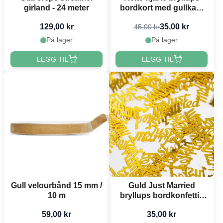
girland - 24 meter
bordkort med gullkant
10x - 22x15,7 cm
129,00 kr
35,00 kr
45,00 kr
På lager
På lager
LEGG TIL
LEGG TIL
Gull velourbånd 15 mm /
Guld Just Married
10 m
bryllups bordkonfetti -
14 g
59,00 kr
35,00 kr