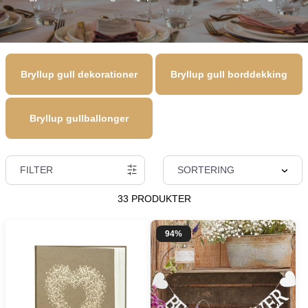
Bryllup gull dekorationer
Bryllup gull borddekking
Bryllup gullballonger
FILTER
SORTERING
33 PRODUKTER
94%