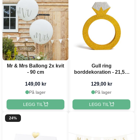
Mr & Mrs Ballong 2x kvit
Gull ring
- 90 cm
borddekoration - 21,5 x
16 cm
149,00 kr
129,00 kr
På lager
På lager
LEGG TIL
LEGG TIL
24%