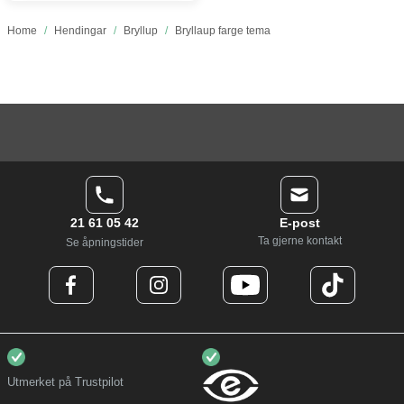
Home
/
Hendingar
/
Bryllup
/
Bryllaup farge tema
21 61 05 42
E-post
Ta gjerne kontakt
Se åpningstider
Utmerket på Trustpilot