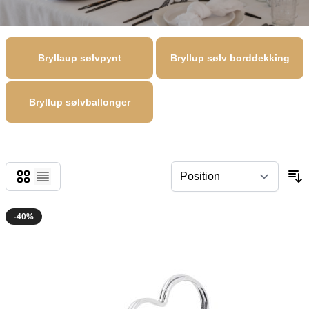
Bryllaup sølvpynt
Bryllup sølv borddekking
Bryllup sølvballonger
Grid
List
-40%