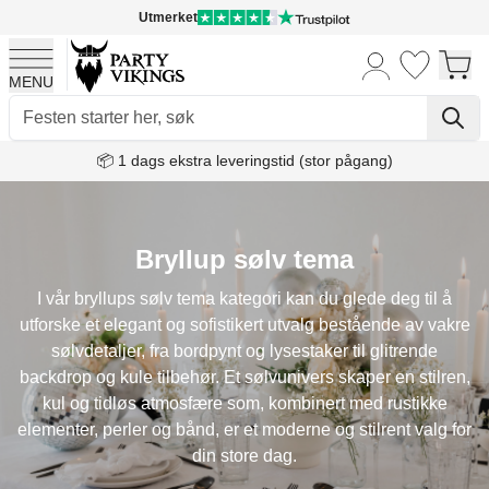
Utmerket
MENU
Skip to Content
📦 1 dags ekstra leveringstid (stor pågang)
Bryllup sølv tema
I vår bryllups sølv tema kategori kan du glede deg til å
utforske et elegant og sofistikert utvalg bestående av vakre
sølvdetaljer, fra bordpynt og lysestaker til glitrende
backdrop og kule tilbehør. Et sølvunivers skaper en stilren,
kul og tidløs atmosfære som, kombinert med rustikke
elementer, perler og bånd, er et moderne og stilrent valg for
din store dag.