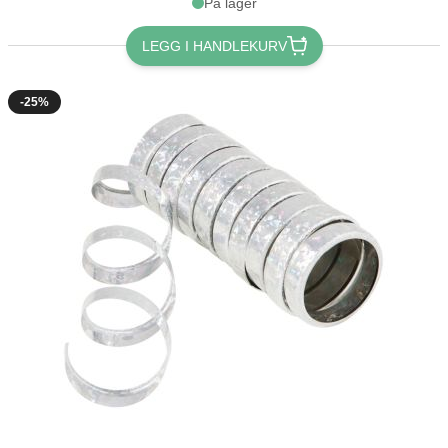
På lager
LEGG I HANDLEKURV
-25%