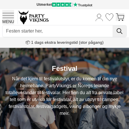
Utmerket
MENU
Skip to Content
📦 1 dags ekstra leveringstid (stor pågang)
Festival
Når det kjem til festivalutstyr, er du komen til din nye
heimebane. PartyVikings er Noregs leiande
totalleverandør til festivalar. Her finn du alt fra private label
telt som er utvikla for festivalar, alt av utstyr til campen,
festivalstolar, festivalgadgets, viking ølbonger og mykje
meir.