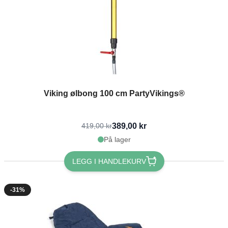
Viking ølbong 100 cm PartyVikings®
389,00 kr
419,00 kr
På lager
LEGG I HANDLEKURV
-31%