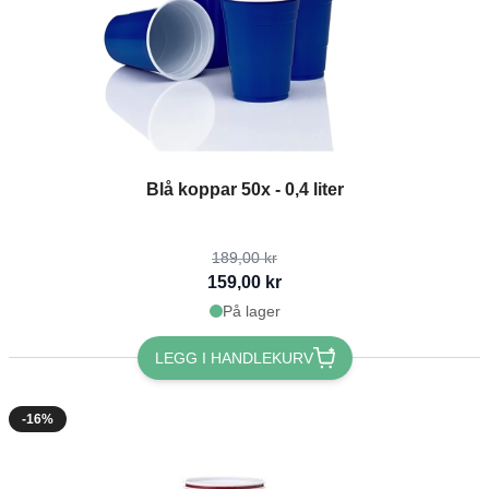
The price depends on the options chosen on the product page
Blå koppar 50x - 0,4 liter
189,00 kr
159,00 kr
På lager
LEGG I HANDLEKURV
-16%