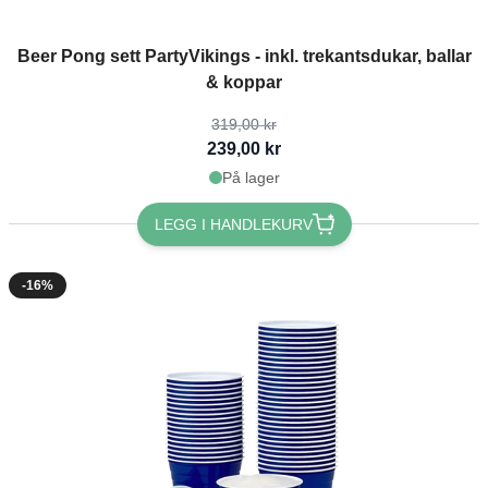
The price depends on the options chosen on the product page
Beer Pong sett PartyVikings - inkl. trekantsdukar, ballar
& koppar
319,00 kr
239,00 kr
På lager
LEGG I HANDLEKURV
-16%