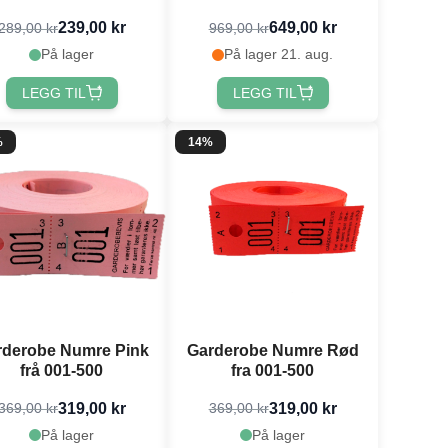
239,00 kr
649,00 kr
289,00 kr
969,00 kr
På lager
På lager 21. aug.
LEGG TIL
LEGG TIL
%
14%
rderobe Numre Pink
Garderobe Numre Rød
frå 001-500
fra 001-500
319,00 kr
319,00 kr
369,00 kr
369,00 kr
På lager
På lager