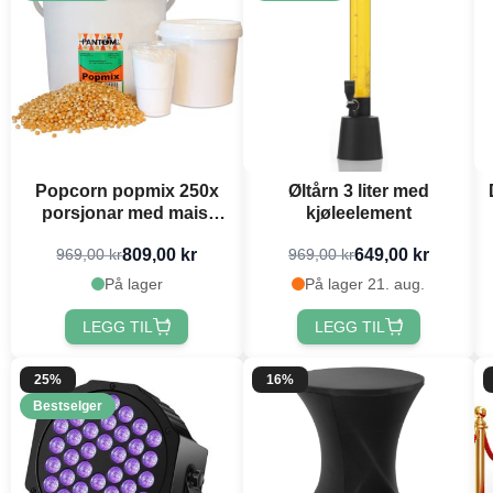
Popcorn popmix 250x
Øltårn 3 liter med
porsjonar med mais,
kjøleelement
salt og kokosolje
809,00 kr
649,00 kr
969,00 kr
969,00 kr
På lager
På lager 21. aug.
LEGG TIL
LEGG TIL
25%
16%
Bestselger