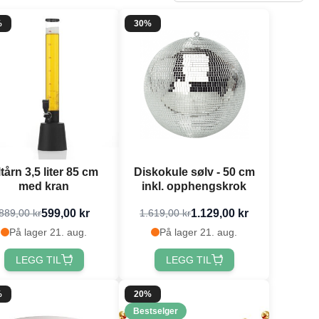
%
30%
tårn 3,5 liter 85 cm
Diskokule sølv - 50 cm
med kran
inkl. opphengskrok
599,00 kr
1.129,00 kr
889,00 kr
1.619,00 kr
På lager 21. aug.
På lager 21. aug.
LEGG TIL
LEGG TIL
%
20%
Bestselger