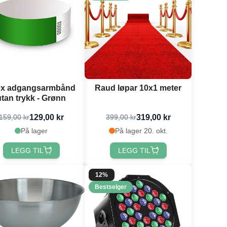
0x adgangsarmbånd
Raud løpar 10x1 meter
utan trykk - Grønn
129,00 kr
319,00 kr
159,00 kr
399,00 kr
På lager
På lager 20. okt.
LEGG TIL
LEGG TIL
12%
Bestselger