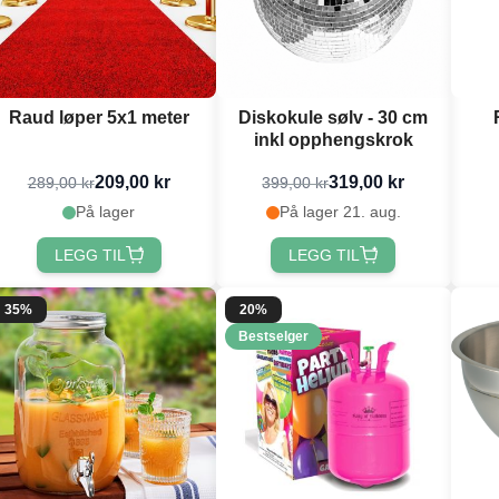
Raud løper 5x1 meter
Diskokule sølv - 30 cm
inkl opphengskrok
209,00 kr
319,00 kr
289,00 kr
399,00 kr
På lager
På lager 21. aug.
LEGG TIL
LEGG TIL
35%
20%
Bestselger