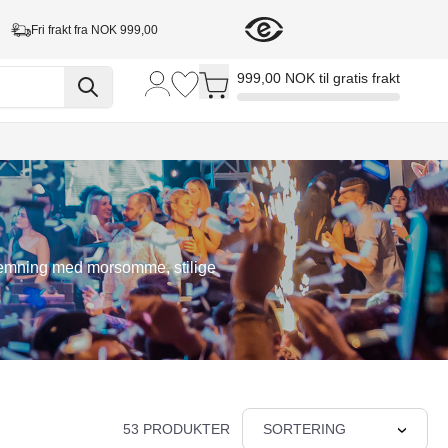
Fri frakt fra NOK 999,00
Toggle minicart, Cart is empty
999,00 NOK til gratis frakt
ststemning med morsomme, stilige
53 PRODUKTER
SORTERING