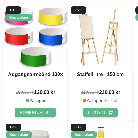
19%
25%
Bestselger
Adgangsarmbånd 100x
Staffeli i tre - 150 cm
129,00 kr
239,00 kr
159,00 kr
319,00 kr
På lager
På lager 20. okt.
KONFIGURERE
LEGG TIL
17%
33%
Bestselger
Bestselger