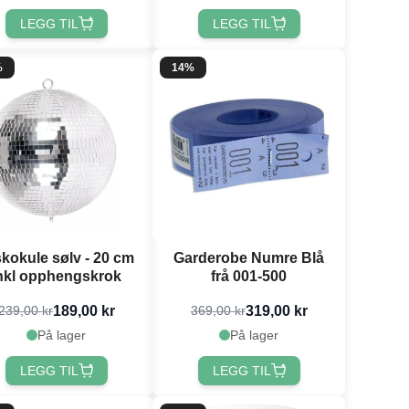
LEGG TIL
LEGG TIL
%
14%
skokule sølv - 20 cm
Garderobe Numre Blå
nkl opphengskrok
frå 001-500
189,00 kr
319,00 kr
239,00 kr
369,00 kr
På lager
På lager
LEGG TIL
LEGG TIL