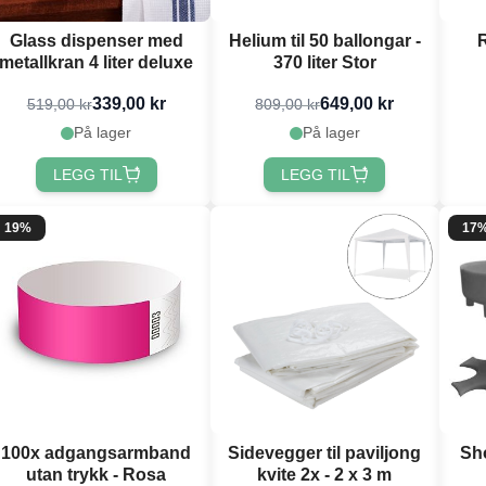
Glass dispenser med
Helium til 50 ballongar -
R
metallkran 4 liter deluxe
370 liter Stor
339,00 kr
649,00 kr
519,00 kr
809,00 kr
På lager
På lager
LEGG TIL
LEGG TIL
19%
17
100x adgangsarmband
Sidevegger til paviljong
Sh
utan trykk - Rosa
kvite 2x - 2 x 3 m