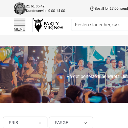
21 61 05 42
Bestill før 17.00, sen
Kundeservice 9:00-14:00
MENU
Skip to Content
Få det perfekte tilbehøret til 
PRIS
FARGE