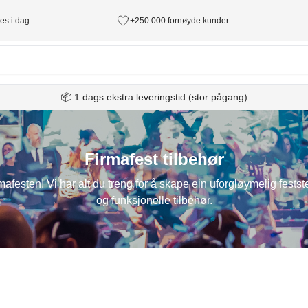
des i dag
+250.000 fornøyde kunder
📦 1 dags ekstra leveringstid (stor pågang)
Firmafest tilbehør
firmafesten! Vi har alt du treng for å skape ein uforgløymelig fe
og funksjonelle tilbehør.