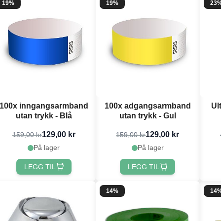
19%
19%
23
100x inngangsarmband
100x adgangsarmband
Ult
utan trykk - Blå
utan trykk - Gul
129,00 kr
129,00 kr
159,00 kr
159,00 kr
På lager
På lager
LEGG TIL
LEGG TIL
14%
14