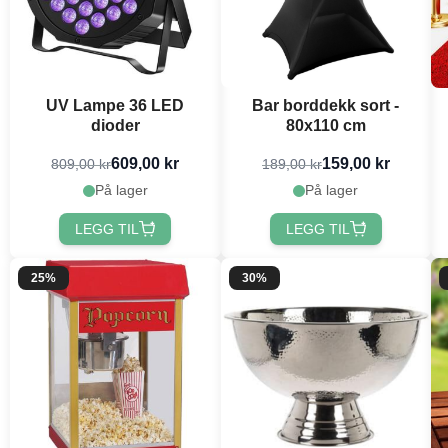
UV Lampe 36 LED
Bar borddekk sort -
dioder
80x110 cm
609,00 kr
159,00 kr
809,00 kr
189,00 kr
På lager
På lager
LEGG TIL
LEGG TIL
25%
30%