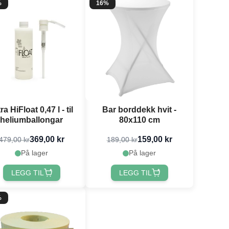
%
16%
ra HiFloat 0,47 l - til
Bar borddekk hvit -
heliumballongar
80x110 cm
369,00 kr
159,00 kr
479,00 kr
189,00 kr
På lager
På lager
LEGG TIL
LEGG TIL
%