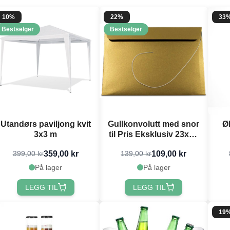
10%
22%
33
Bestselger
Bestselger
Utandørs paviljong kvit
Gullkonvolutt med snor
Øl
3x3 m
til Pris Eksklusiv 23x16
cm
359,00 kr
109,00 kr
399,00 kr
139,00 kr
På lager
På lager
LEGG TIL
LEGG TIL
19