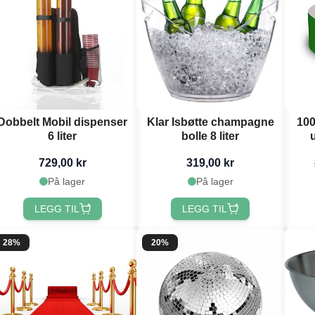
Dobbelt Mobil dispenser
Klar Isbøtte champagne
10
6 liter
bolle 8 liter
729,00 kr
319,00 kr
På lager
På lager
LEGG TIL
LEGG TIL
28%
20%