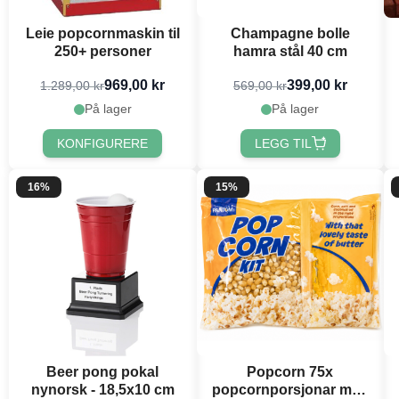
Leie popcornmaskin til
Champagne bolle
250+ personer
hamra stål 40 cm
969,00 kr
399,00 kr
1.289,00 kr
569,00 kr
På lager
På lager
KONFIGURERE
LEGG TIL
16%
15%
Beer pong pokal
Popcorn 75x
nynorsk - 18,5x10 cm
popcornporsjonar med