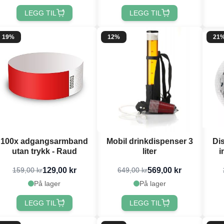
LEGG TIL
LEGG TIL
19%
12%
21
100x adgangsarmband
Mobil drinkdispenser 3
Di
utan trykk - Raud
liter
i
129,00 kr
569,00 kr
159,00 kr
649,00 kr
På lager
På lager
LEGG TIL
LEGG TIL