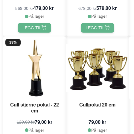
mais, salt og kokosolje
479,00 kr
579,00 kr
569,00 kr
679,00 kr
(9pk)
På lager
På lager
LEGG TIL
LEGG TIL
39%
Gull stjerne pokal - 22
Gullpokal 20 cm
cm
79,00 kr
79,00 kr
129,00 kr
På lager
På lager