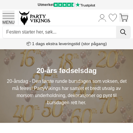
Utmerket
MENU
Skip to Content
📦 1 dags ekstra leveringstid (stor pågang)
20-års fødselsdag
20-årsdag - Den første runde bursdagen som voksen, det
må feires! PartyVikings har samlet et bredt utvalg av
morsom underholdning, dekorasjoner og pynt til
bursdagen rett her.