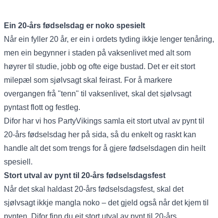
Ein 20-års fødselsdag er noko spesielt
Når ein fyller 20 år, er ein i ordets tyding ikkje lenger tenåring,
men ein begynner i staden på vaksenlivet med alt som
høyrer til studie, jobb og ofte eige bustad. Det er eit stort
milepæl som sjølvsagt skal feirast. For å markere
overgangen frå "tenn" til vaksenlivet, skal det sjølvsagt
pyntast flott og festleg.
Difor har vi hos PartyVikings samla eit stort utval av pynt til
20-års fødselsdag her på sida, så du enkelt og raskt kan
handle alt det som trengs for å gjere fødselsdagen din heilt
spesiell.
Stort utval av pynt til 20-års fødselsdagsfest
Når det skal haldast 20-års fødselsdagsfest, skal det
sjølvsagt ikkje mangla noko – det gjeld også når det kjem til
pynten. Difor finn du eit stort utval av pynt til 20-års