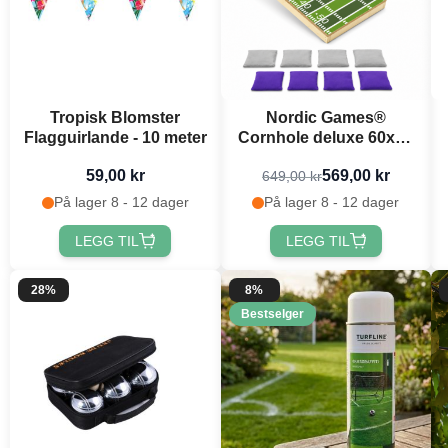
Tropisk Blomster
Nordic Games®
Flagguirlande - 10 meter
Cornhole deluxe 60x30
cm
59,00 kr
569,00 kr
649,00 kr
På lager 8 - 12 dager
På lager 8 - 12 dager
LEGG TIL
LEGG TIL
28%
8%
Bestselger