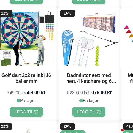
12%
16%
Golf dart 2x2 m inkl 16
Badmintonsett med
Mu
baller mm
nett, 4 ketchere og 6
f
baller
569,00 kr
1.079,00 kr
649,00 kr
1.289,00 kr
På lager
På lager
LEGG TIL
LEGG TIL
22%
20%
41