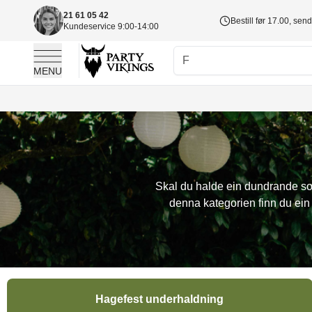
21 61 05 42
Bestill før 17.00, sen
Kundeservice 9:00-14:00
MENU
Skip to Content
Skal du halde ein dundrande somm
denna kategorien finn du ein 
Hagefest underhaldning