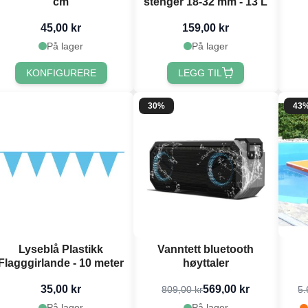
cm
stenger 18-32 mm - 13 L
45,00 kr
159,00 kr
På lager
På lager
KONFIGURERE
LEGG TIL
30%
43
Lyseblå Plastikk
Vanntett bluetooth
Flagggirlande - 10 meter
høyttaler
35,00 kr
569,00 kr
809,00 kr
5.
På lager
På lager