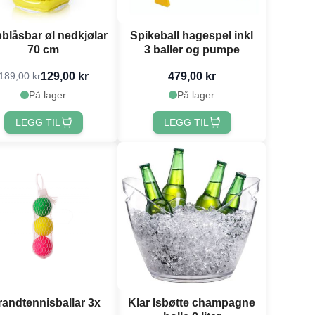
blåsbar øl nedkjølar
Spikeball hagespel inkl
70 cm
3 baller og pumpe
129,00 kr
479,00 kr
189,00 kr
På lager
På lager
LEGG TIL
LEGG TIL
randtennisballar 3x
Klar Isbøtte champagne