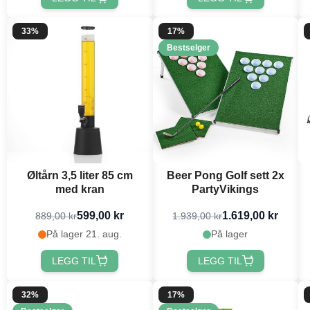
33%
17%
Bestselger
Øltårn 3,5 liter 85 cm
Beer Pong Golf sett 2x
med kran
PartyVikings
599,00 kr
1.619,00 kr
889,00 kr
1.939,00 kr
På lager 21. aug.
På lager
LEGG TIL
LEGG TIL
32%
17%