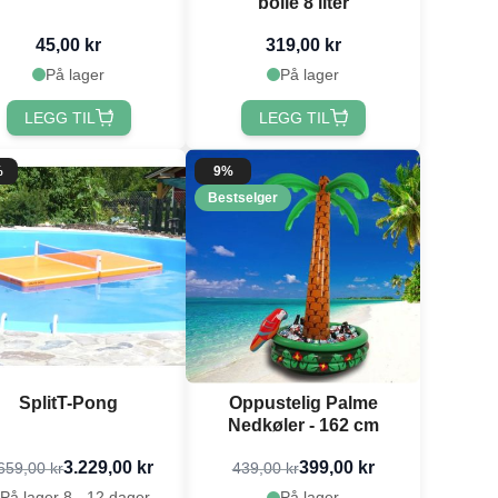
bolle 8 liter
45,00 kr
319,00 kr
På lager
På lager
LEGG TIL
LEGG TIL
%
9%
Bestselger
SplitT-Pong
Oppustelig Palme
Nedkøler - 162 cm
3.229,00 kr
399,00 kr
659,00 kr
439,00 kr
På lager 8 - 12 dager
På lager