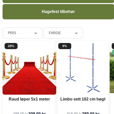
Hagefest tilbehør
PRIS
FARGE
28%
9%
Raud løper 5x1 meter
Limbo sett 162 cm høgt
209,00 kr
289,00 kr
289,00 kr
319,00 kr