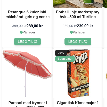
Petanque 6 kuler inkl.
Fotball linje merkespray
målebånd, gris og veske
hvit - 500 ml Turfline
289,00 kr
239,00 kr
399,00 kr
259,00 kr
På lager
På lager
LEGG TIL
LEGG TIL
20%
Bestselger
Parasol med frynser i
Gigantisk Klossmajor 1