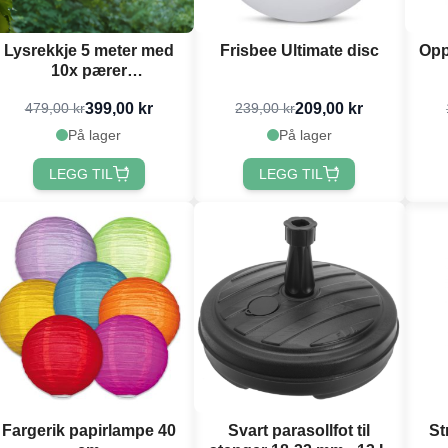
Lysrekkje 5 meter med
Frisbee Ultimate disc
Opp
10x pærer
vannavvisande
399,00 kr
209,00 kr
479,00 kr
239,00 kr
På lager
På lager
LEGG TIL
LEGG TIL
Fargerik papirlampe 40
Svart parasollfot til
St