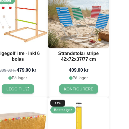
tselger
igegolf i tre - inkl 6
Strandstolar stripe
bolas
42x72x37/77 cm
479,00 kr
409,00 kr
809,00 kr
På lager
På lager
LEGG TIL
KONFIGURERE
33%
Bestselger