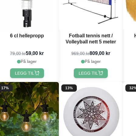
6 cl hellepropp
Fotball tennis nett /
Volleyball nett 5 meter
59,00 kr
809,00 kr
79,00 kr
969,00 kr
På lager
På lager
LEGG TIL
LEGG TIL
17%
13%
32