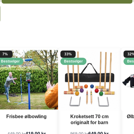
7%
33%
32
Bestselger
Bestselger
Bes
Frisbee ølbowling
Kroketsett 70 cm
Ølb
originalt for barn
419,00 kr
649,00 kr
449,00 kr
969,00 kr