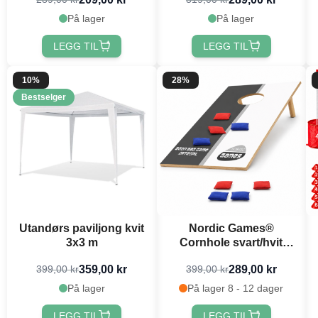
På lager
På lager
LEGG TIL
LEGG TIL
10%
28%
Bestselger
Utandørs paviljong kvit
Nordic Games®
3x3 m
Cornhole svart/hvit
60x30 cm
359,00 kr
289,00 kr
399,00 kr
399,00 kr
På lager
På lager 8 - 12 dager
LEGG TIL
LEGG TIL