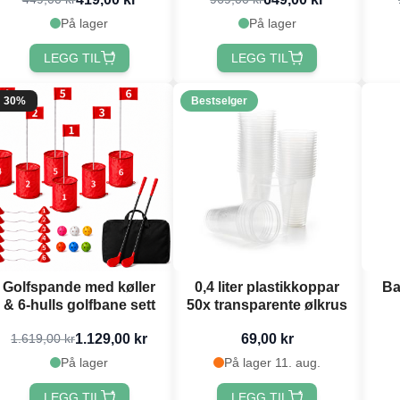
På lager
På lager
LEGG TIL
LEGG TIL
30%
Bestselger
Golfspande med køller
0,4 liter plastikkoppar
Ba
& 6-hulls golfbane sett
50x transparente ølkrus
1.129,00 kr
69,00 kr
1.619,00 kr
På lager
På lager 11. aug.
LEGG TIL
LEGG TIL