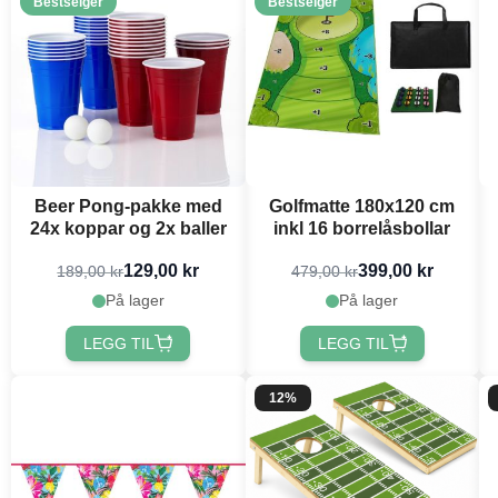
Bestselger
Bestselger
Beer Pong-pakke med
Golfmatte 180x120 cm
24x koppar og 2x baller
inkl 16 borrelåsbollar
129,00 kr
399,00 kr
189,00 kr
479,00 kr
På lager
På lager
LEGG TIL
LEGG TIL
12%