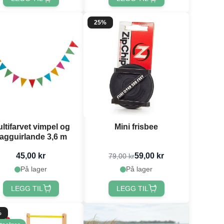
25%
ltifarvet vimpel og
Mini frisbee
lagguirlande 3,6 m
45,00 kr
59,00 kr
79,00 kr
På lager
På lager
LEGG TIL
LEGG TIL
%