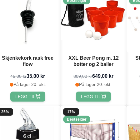
Bestselger
Bes
Skjenkekork rask free
XXL Beer Pong m. 12
St
flow
bøtter og 2 baller
35,00 kr
649,00 kr
45,00 kr
809,00 kr
På lager 20. okt.
På lager 20. okt.
LEGG TIL
LEGG TIL
25%
17%
Bestselger