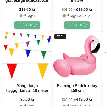
grapefarge Ø180x200cm
meter+
399,00 kr
649,00 kr
809,00 kr
På lager
På lager 21. aug.
LEGG TIL
LEGG TIL
21%
Mangefarga
Flamingo Badeleketøy
flagggirlanda - 10 meter
150 cm
35,00 kr
449,00 kr
569,00 kr
På lager
På lager 21. aug.