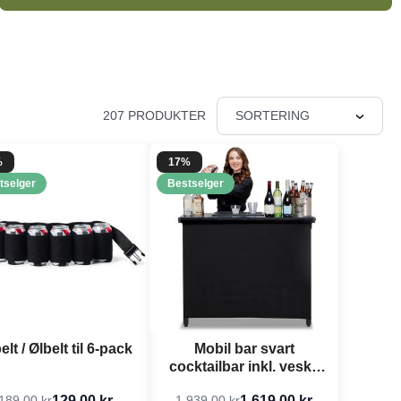
207 PRODUKTER
SORTERING
%
17%
tselger
Bestselger
elt / Ølbelt til 6-pack
Mobil bar svart
cocktailbar inkl. veske
transportabel - 115x100
129,00 kr
1.619,00 kr
189,00 kr
1.939,00 kr