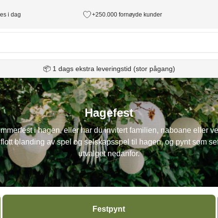
des i dag
+250.000 fornøyde kunder
📦 1 dags ekstra leveringstid (stor pågang)
Hagefest
erfest i hagen, eller har du invitert familien, naboane eller ve
flott blanding av spel og selskapsspel til hagen, og pynt som s
utvalget nedanfor.
Festpynt