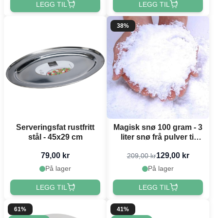
LEGG TIL
LEGG TIL
38%
Serveringsfat rustfritt
Magisk snø 100 gram - 3
stål - 45x29 cm
liter snø frå pulver til
snø
79,00 kr
129,00 kr
209,00 kr
På lager
På lager
LEGG TIL
LEGG TIL
61%
41%