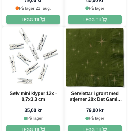
79,00 kr
45,00 kr
På lager 21. aug.
På lager
LEGG TIL
LEGG TIL
Sølv mini klyper 12x -
Serviettar i grønt med
0,7x3,3 cm
stjerner 20x Det Gamle
Apotek
35,00 kr
79,00 kr
På lager
På lager
LEGG TIL
LEGG TIL