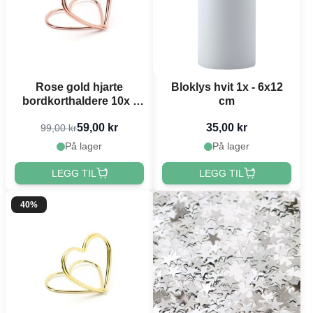
Rose gold hjarte
Bloklys hvit 1x - 6x12
bordkorthaldere 10x -
cm
2,5
59,00 kr
35,00 kr
99,00 kr
På lager
På lager
LEGG TIL
LEGG TIL
40%