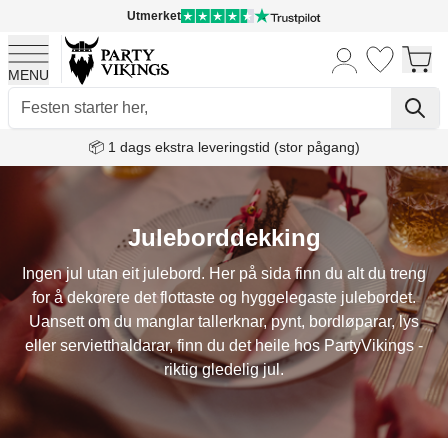
Utmerket
MENU
Skip to Content
📦 1 dags ekstra leveringstid (stor pågang)
Juleborddekking
Ingen jul utan eit julebord. Her på sida finn du alt du treng
for å dekorere det flottaste og hyggelegaste julebordet.
Uansett om du manglar tallerknar, pynt, bordløparar, lys
eller servietthaldarar, finn du det heile hos PartyVikings -
riktig gledelig jul.