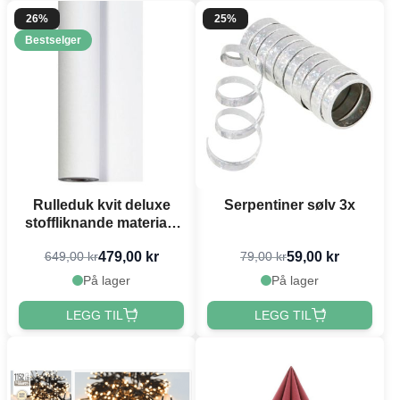
26%
25%
Bestselger
Rulleduk kvit deluxe
Serpentiner sølv 3x
stoffliknande materiale
1,2 x 25 meter
479,00 kr
59,00 kr
649,00 kr
79,00 kr
På lager
På lager
LEGG TIL
LEGG TIL