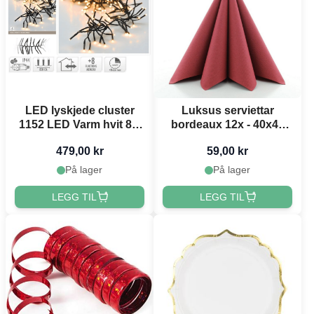
LED lyskjede cluster
Luksus serviettar
1152 LED Varm hvit 8,5
bordeaux 12x - 40x40
m
cm
479,00 kr
59,00 kr
På lager
På lager
LEGG TIL
LEGG TIL