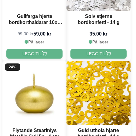
Gullfarga hjerte
Sølv stjerne
bordkorthaldarar 10x -
bordkonfetti - 14 g
2,5 cm
59,00 kr
35,00 kr
99,00 kr
På lager
På lager
LEGG TIL
LEGG TIL
24%
Flytande Stearinlys
Guld uthola hjarte