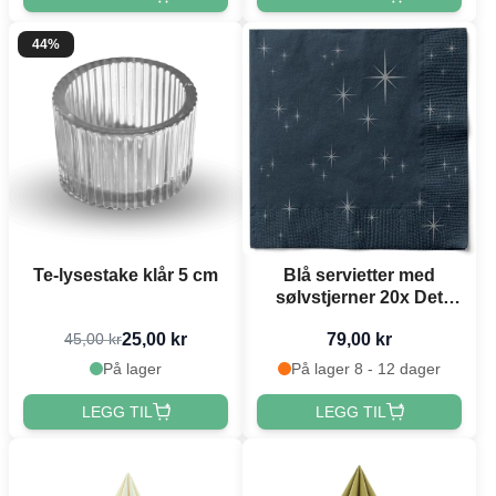
44%
Te-lysestake klår 5 cm
Blå servietter med
sølvstjerner 20x Det
Gamle Apotek - 33x33
25,00 kr
79,00 kr
45,00 kr
cm
På lager
På lager 8 - 12 dager
LEGG TIL
LEGG TIL