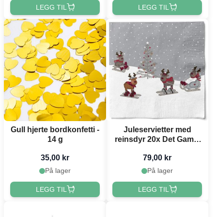
LEGG TIL
LEGG TIL
Gull hjerte bordkonfetti -
Juleservietter med
14 g
reinsdyr 20x Det Gamle
Apotek - 33x33 cm
35,00 kr
79,00 kr
På lager
På lager
LEGG TIL
LEGG TIL