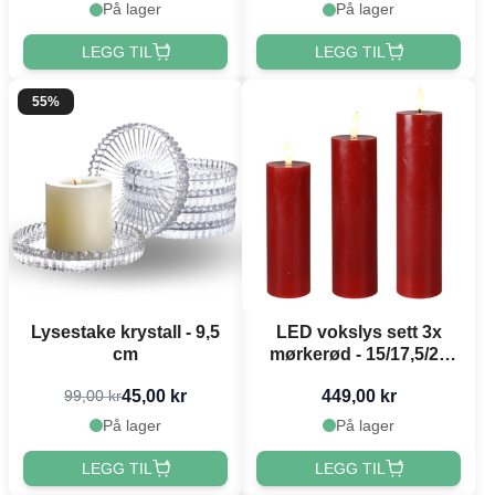
På lager
På lager
LEGG TIL
LEGG TIL
55%
Lysestake krystall - 9,5
LED vokslys sett 3x
cm
mørkerød - 15/17,5/20
cm
45,00 kr
449,00 kr
99,00 kr
På lager
På lager
LEGG TIL
LEGG TIL