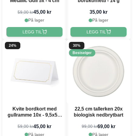
Metallic Gull 5x - 4 cm
bordkonfetti - 14 g
45,00 kr
35,00 kr
59,00 kr
På lager
På lager
LEGG TIL
LEGG TIL
24%
30%
Bestselger
Kvite bordkort med
22,5 cm tallerken 20x
gullramme 10x - 9,5x5,5
biologisk nedbrytbart
cm
45,00 kr
69,00 kr
59,00 kr
99,00 kr
På lager
På lager