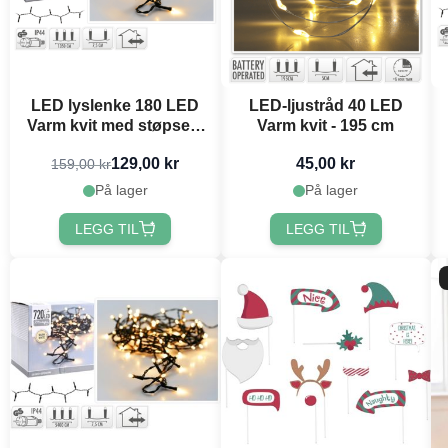
LED lyslenke 180 LED
LED-ljustråd 40 LED
Varm kvit med støpsel -
Varm kvit - 195 cm
13,5 m
129,00 kr
45,00 kr
159,00 kr
På lager
På lager
LEGG TIL
LEGG TIL