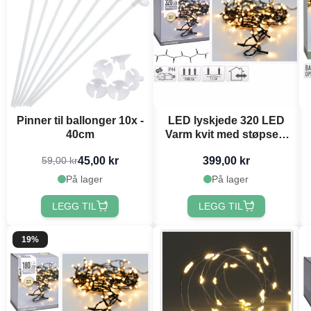
Pinner til ballonger 10x -
LED lyskjede 320 LED
40cm
Varm kvit med støpsel -
24 m
45,00 kr
399,00 kr
59,00 kr
På lager
På lager
LEGG TIL
LEGG TIL
19%