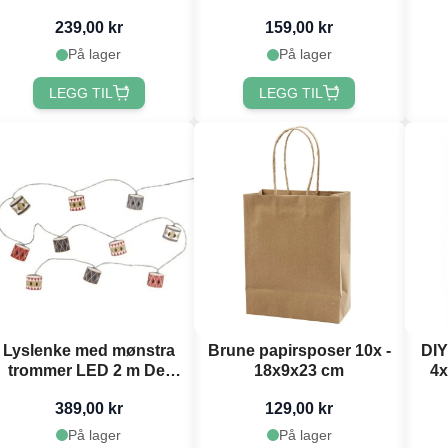
Apotek
og f
239,00 kr
159,00 kr
24
På lager
På lager
LEGG TIL
LEGG TIL
Lyslenke med mønstra
Brune papirsposer 10x -
DIY
trommer LED 2 m Det
18x9x23 cm
4x
Gamle Apotek
389,00 kr
129,00 kr
På lager
På lager