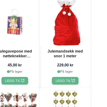
ulegavepose med
Julemandsekk med
nøtteknekker
snor 1 meter
18x25x10,5 cm
45,00 kr
229,00 kr
På lager
På lager
LEGG TIL
LEGG TIL