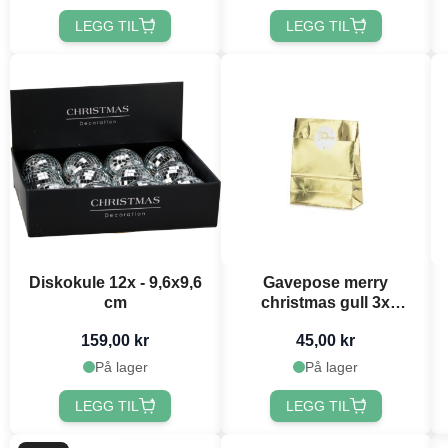
LEGG TIL
LEGG TIL
Diskokule 12x - 9,6x9,6
Gavepose merry
cm
christmas gull 3x
18,5x28,5x8 cm
159,00 kr
45,00 kr
På lager
På lager
LEGG TIL
LEGG TIL