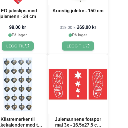
LED juleslips med
Kunstig juletre - 150 cm
julemenn - 34 cm
99,00 kr
269,00 kr
319,00 kr
På lager
På lager
LEGG TIL
LEGG TIL
Klistremerker til
Julemannens fotspor
kekalender med tall
mal 3x - 16.5x27.5 cm