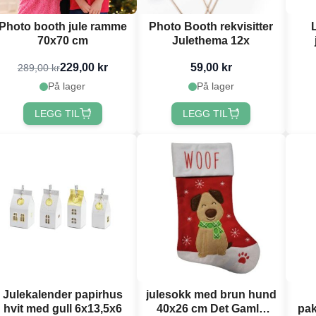
Photo booth jule ramme
Photo Booth rekvisitter
70x70 cm
Julethema 12x
229,00 kr
59,00 kr
289,00 kr
På lager
På lager
LEGG TIL
LEGG TIL
Julekalender papirhus
julesokk med brun hund
hvit med gull 6x13,5x6
40x26 cm Det Gamle
pak