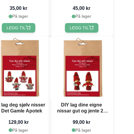
lettede julehjarte blå
mix
35,00 kr
45,00 kr
x Det Gamle Apotek
På lager
På lager
LEGG TIL
LEGG TIL
 lag deg sjølv nisser
DIY lag dine eigne
 Det Gamle Apotek
nissar gut og jente 2x
Det Gamle Apotek
129,00 kr
99,00 kr
På lager
På lager