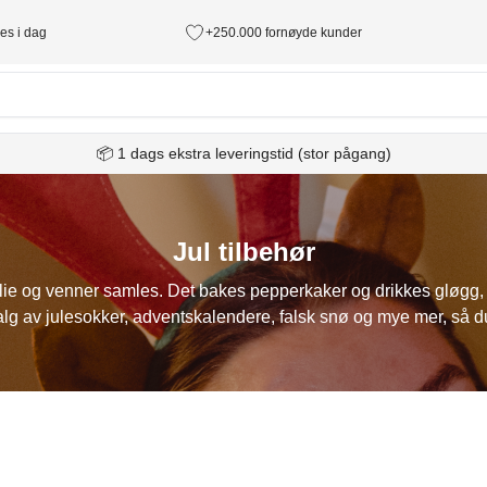
des i dag
+250.000 fornøyde kunder
📦 1 dags ekstra leveringstid (stor pågang)
Jul tilbehør
milie og venner samles. Det bakes pepperkaker og drikkes gløgg,
utvalg av julesokker, adventskalendere, falsk snø og mye mer, så