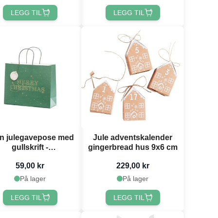
LEGG TIL
LEGG TIL
n julegavepose med
Jule adventskalender
gullskrift -
gingerbread hus 9x6 cm
32,5x26,5x11,5 cm
59,00 kr
229,00 kr
På lager
På lager
LEGG TIL
LEGG TIL