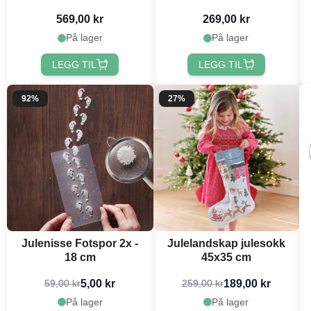
nisse på toppen jul Det
569,00 kr
269,00 kr
Gamle Apotek
På lager
På lager
LEGG TIL
LEGG TIL
92%
27%
Julenisse Fotspor 2x -
Julelandskap julesokk
18 cm
45x35 cm
5,00 kr
189,00 kr
59,00 kr
259,00 kr
På lager
På lager