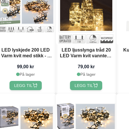
LED lyskjede 200 LED
LED ljusslynga tråd 20
Ku
Varm kvit med stikk - 4
LED Varm kvit vanntett -
m
95 cm
99,00 kr
79,00 kr
På lager
På lager
LEGG TIL
LEGG TIL