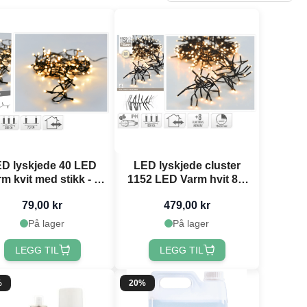
D lyskjede 40 LED
LED lyskjede cluster
m kvit med stikk - 3
1152 LED Varm hvit 8,5
m
m
79,00 kr
479,00 kr
På lager
På lager
LEGG TIL
LEGG TIL
%
20%