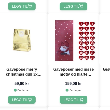
LEGG TIL
LEGG TIL
Gavepose merry
Gaveposer med nisse
Grø
christmas gull 3x
motiv og hjarte
25x38x11cm
klistremerker raud jul
59,00 kr
159,00 kr
24x Det Gamle Apotek
På lager
På lager
LEGG TIL
LEGG TIL