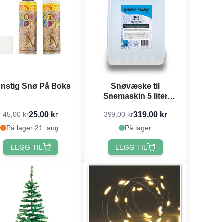
nstig Snø På Boks
Snøvæske til
Snemaskin 5 liter
Marconi
25,00 kr
319,00 kr
45,00 kr
399,00 kr
På lager 21. aug.
På lager
LEGG TIL
LEGG TIL