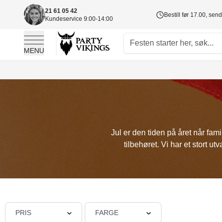
21 61 05 42
Bestill før 17.00, sen
Kundeservice 9:00-14:00
MENU
Skip to Content
Jul er den tiden på året når fa
tilbehøret. Vi har et stort 
PRIS
FARGE