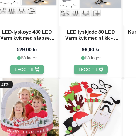
LED-lyskøye 480 LED
LED lyskjede 80 LED
Kun
Varm kvit med støpsel -
Varm kvit med stikk - 6
36 m
m
529,00 kr
99,00 kr
På lager
På lager
LEGG TIL
LEGG TIL
21%