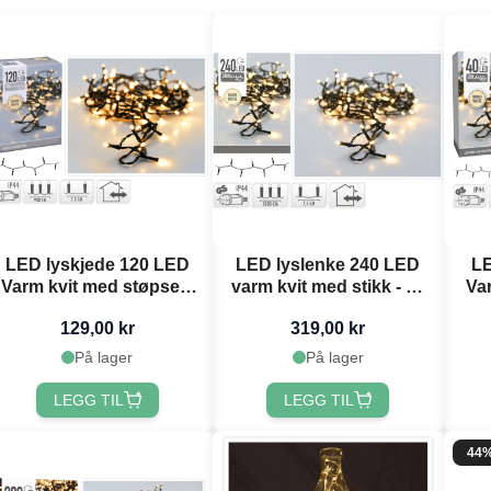
LED lyskjede 120 LED
LED lyslenke 240 LED
LE
Varm kvit med støpsel -
varm kvit med stikk - 18
Var
9 m
m
129,00 kr
319,00 kr
På lager
På lager
LEGG TIL
LEGG TIL
44