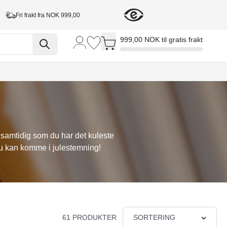
Fri frakt fra NOK 999,00
Toggle minicart, Cart is empty
999,00 NOK til gratis frakt
 samtidig som du har det kuleste
 du kan komme i julestemning!
61 PRODUKTER
SORTERING