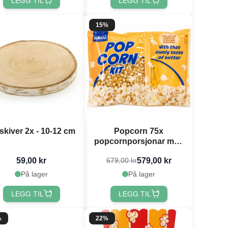
LEGG TIL
LEGG TIL
15%
skiver 2x - 10-12 cm
Popcorn 75x
popcornporsjonar med
mais, salt og kokosolje
59,00 kr
579,00 kr
679,00 kr
(9pk)
På lager
På lager
LEGG TIL
LEGG TIL
%
22%