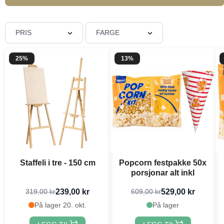
PRIS
FARGE
25%
13%
Staffeli i tre - 150 cm
Popcorn festpakke 50x
porsjonar alt inkl
239,00 kr
529,00 kr
319,00 kr
609,00 kr
På lager 20. okt.
På lager