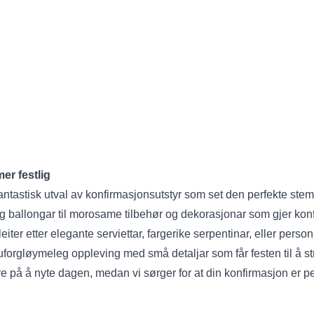
er festlig
fantastisk utval av konfirmasjonsutstyr som set den perfekte ste
 og ballongar til morosame tilbehør og dekorasjonar som gjer kon
iter etter elegante serviettar, fargerike serpentinar, eller person
 uforgløymeleg oppleving med små detaljar som får festen til å s
re på å nyte dagen, medan vi sørger for at din konfirmasjon er pe