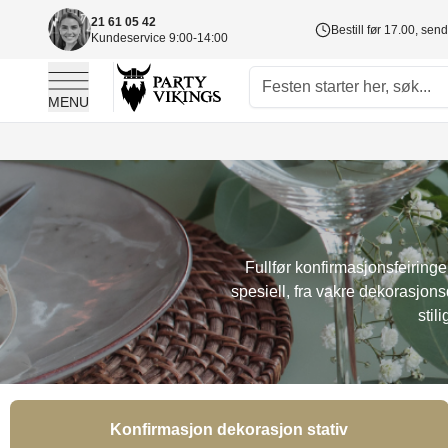
21 61 05 42
Bestill før 17.00, sen
Kundeservice 9:00-14:00
MENU
Skip to Content
Fullfør konfirmasjonsfeiringe
spesiell, fra vakre dekorasjons
stil
Konfirmasjon dekorasjon stativ