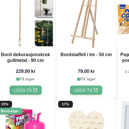
Bord dekorasjonskrok
Bordstaffeli i tre - 50 cm
Pop
gullmetal - 90 cm
por
229,00 kr
79,00 kr
1.
På lager
På lager
LEGG TIL
LEGG TIL
15%
17%
Bestselger