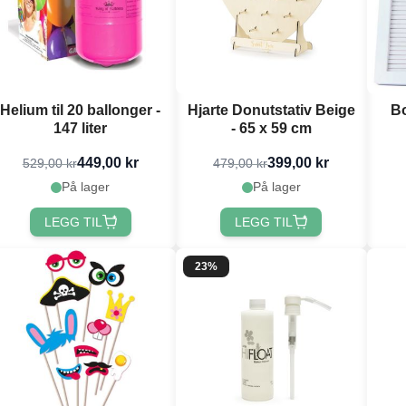
Helium til 20 ballonger -
Hjarte Donutstativ Beige
Bo
147 liter
- 65 x 59 cm
449,00 kr
399,00 kr
529,00 kr
479,00 kr
På lager
På lager
LEGG TIL
LEGG TIL
23%