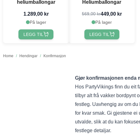
heliumballongar
Heliumballongar
1.289,00 kr
449,00 kr
569,00 kr
På lager
På lager
LEGG TIL
LEGG TIL
Home
/
Hendingar
/
Konfirmasjon
Gjør konfirmasjonen enda m
Hos PartyVikings finn du eit 
tilbyr alt frå vakker bordpynt
festleg. Uavhengig av om du le
for kvar smak. Gi gjestene ei
utvalde, slik at du kan fokuse
festlege detaljar.