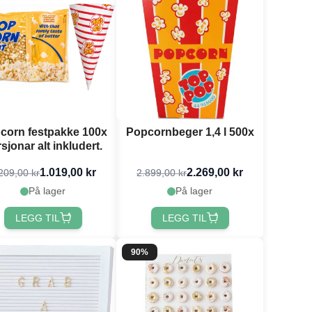
corn festpakke 100x
Popcornbeger 1,4 l 500x
sjonar alt inkludert.
1.019,00 kr
2.269,00 kr
209,00 kr
2.899,00 kr
På lager
På lager
LEGG TIL
LEGG TIL
90%