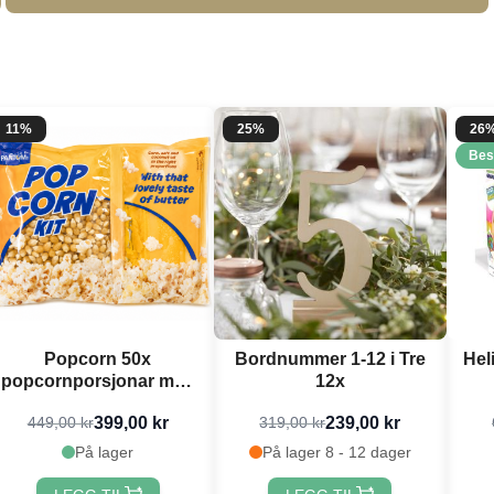
11%
25%
26
Bes
Popcorn 50x
Bordnummer 1-12 i Tre
Hel
popcornporsjonar med
12x
mais, salt og kokosolje
399,00 kr
239,00 kr
449,00 kr
319,00 kr
(6pk)
På lager
På lager 8 - 12 dager