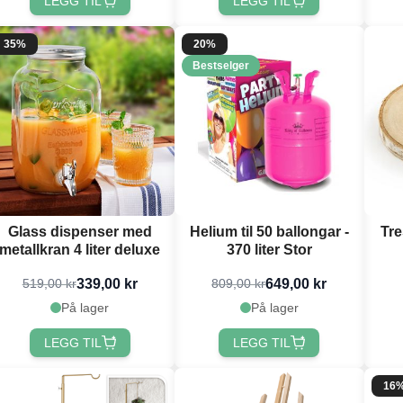
LEGG TIL
LEGG TIL
35%
20%
Bestselger
Glass dispenser med
Helium til 50 ballongar -
Tre
metallkran 4 liter deluxe
370 liter Stor
339,00 kr
649,00 kr
519,00 kr
809,00 kr
På lager
På lager
LEGG TIL
LEGG TIL
16