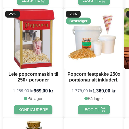
LEGG TIL
LEGG TIL
25%
23%
Bestselger
Leie popcornmaskin til
Popcorn festpakke 250x
250+ personer
porsjonar alt inkludert.
969,00 kr
1.369,00 kr
1.289,00 kr
1.779,00 kr
På lager
På lager
KONFIGURERE
LEGG TIL