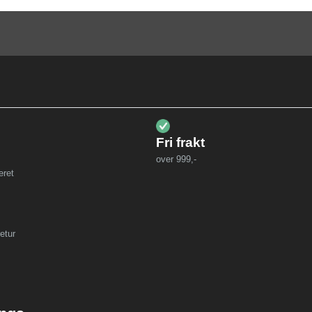
Fri frakt
over 999,-
eret
etur