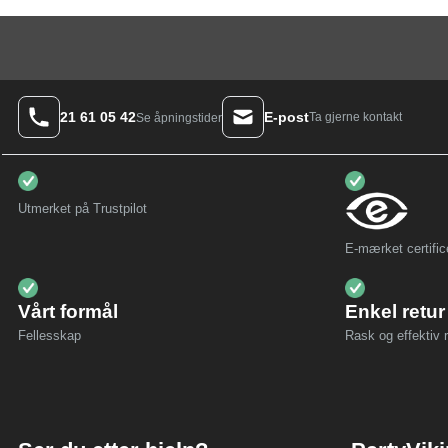
21 61 05 42
E-post
Ta gjerne kontakt
Se åpningstider
Utmerket på Trustpilot
E-mærket certific
Vårt formål
Enkel retur
Fellesskap
Rask og effektiv r