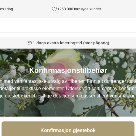
des i dag
+250.000 fornøyde kunder
📦 1 dags ekstra leveringstid (stor pågang)
Konfirmasjonstilbehør
n med vårt fantastiske utvalg av tilbehør. Finn alt du trenger for
detaljer til praktiske elementer. Utforsk vårt sortiment av konfir
ige gjestebøker til festlige detaljer som passer til enhver smak og 
Konfirmasjon gjestebok