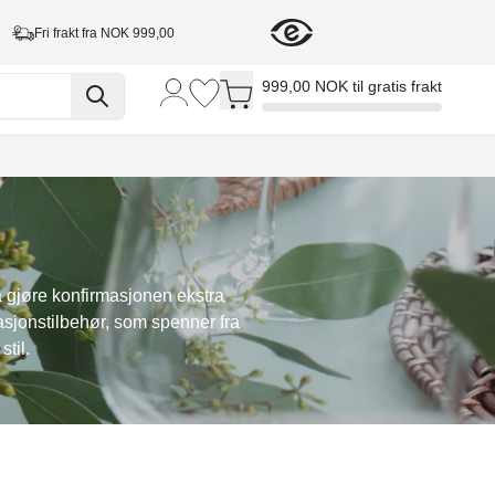
Fri frakt fra NOK 999,00
Toggle minicart, Cart is empty
999,00 NOK til gratis frakt
 å gjøre konfirmasjonen ekstra
masjonstilbehør, som spenner fra
stil.