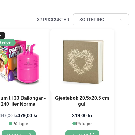
32 PRODUKTER
SORTERING
%
tselger
ium til 30 Ballongar -
Gjestebok 20,5x20,5 cm
240 liter Normal
gull
479,00 kr
319,00 kr
649,00 kr
På lager
På lager