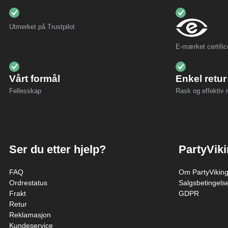
Utmerket på Trustpilot
E-mærket certific
Vårt formål
Enkel retur
Fellesskap
Rask og effektiv r
Ser du etter hjelp?
PartyVik
FAQ
Om PartyVikin
Ordrestatus
Salgsbetingels
Frakt
GDPR
Retur
Reklamasjon
Kundeservice