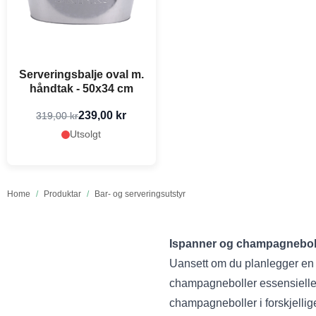
Serveringsbalje oval m.
håndtak - 50x34 cm
239,00 kr
319,00 kr
Utsolgt
Home
/
Produktar
/
Bar- og serveringsutstyr
Ispanner og champagneboller
Uansett om du planlegger en e
champagneboller essensielle f
champagneboller i forskjellige