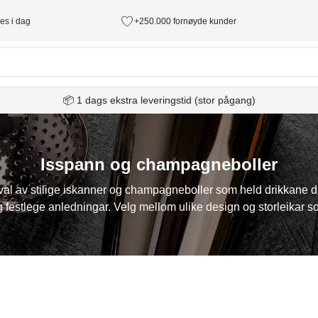
des i dag
+250.000 fornøyde kunder
📦 1 dags ekstra leveringstid (stor pågang)
Isspann og champagneboller
utval av stilige iskanner og champagneboller som held drikkane d
 festlege anledningar. Velg mellom ulike design og storleikar so