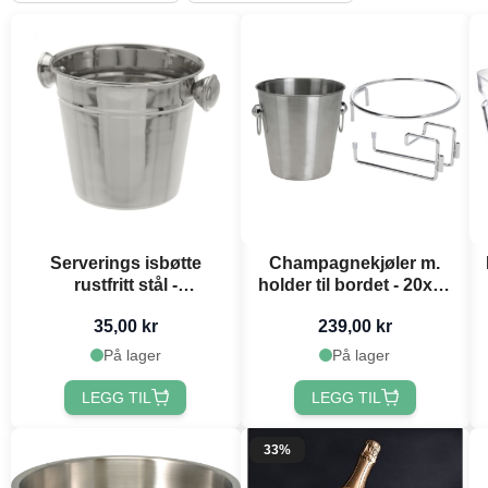
Serverings isbøtte
Champagnekjøler m.
rustfritt stål -
holder til bordet - 20x20
12,5x11x10,5 cm
cm
35,00 kr
239,00 kr
På lager
På lager
LEGG TIL
LEGG TIL
33%