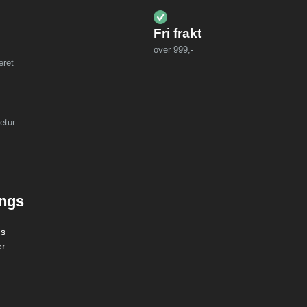
Fri frakt
over 999,-
eret
etur
ings
gs
er