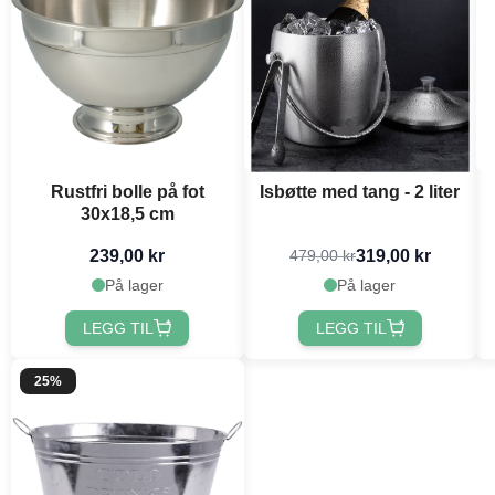
Rustfri bolle på fot
Isbøtte med tang - 2 liter
30x18,5 cm
239,00 kr
319,00 kr
479,00 kr
På lager
På lager
LEGG TIL
LEGG TIL
25%