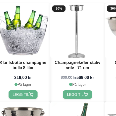
30%
30
Klar Isbøtte champagne
Champagnekøler-stativ
bolle 8 liter
sølv - 71 cm
319,00 kr
569,00 kr
809,00 kr
På lager
På lager
LEGG TIL
LEGG TIL