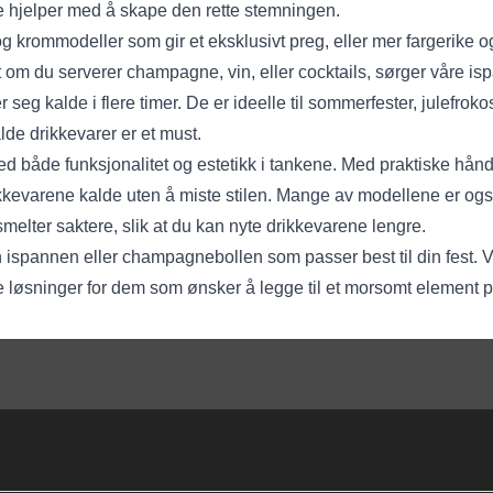
de hjelper med å skape den rette stemningen.
g krommodeller som gir et eksklusivt preg, eller mer fargerike o
nsett om du serverer champagne, vin, eller cocktails, sørger våre
 seg kalde i flere timer. De er ideelle til sommerfester, julefroko
lde drikkevarer er et must.
d både funksjonalitet og estetikk i tankene. Med praktiske hån
ikkevarene kalde uten å miste stilen. Mange av modellene er ogs
smelter saktere, slik at du kan nyte drikkevarene lengre.
n ispannen eller champagnebollen som passer best til din fest. V
 løsninger for dem som ønsker å legge til et morsomt element p