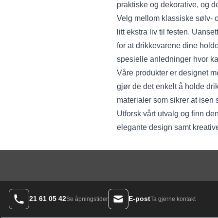
praktiske og dekorative, og 
Velg mellom klassiske sølv- o
litt ekstra liv til festen. Ua
for at drikkevarene dine holder
spesielle anledninger hvor ka
Våre produkter er designet me
gjør de det enkelt å holde dr
materialer som sikrer at isen 
Utforsk vårt utvalg og finn de
elegante design samt kreative
21 61 05 42
E-post
Ta gjerne kontakt
Se åpningstider