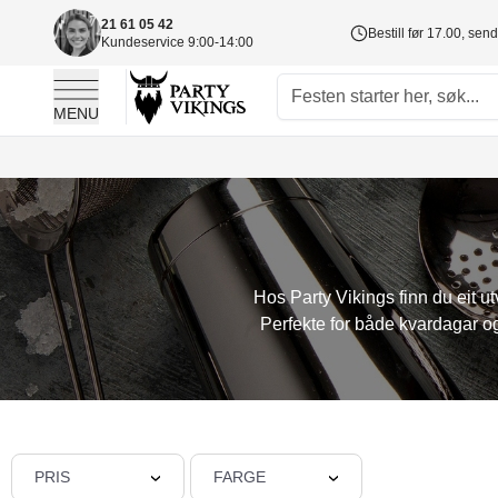
21 61 05 42
Bestill før 17.00, sen
Kundeservice 9:00-14:00
MENU
Skip to Content
Hos Party Vikings finn du eit 
Perfekte for både kvardagar og
PRIS
FARGE