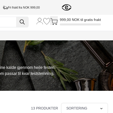
Fri frakt fra NOK 999,00
Toggle minicart, Cart is empty
999,00 NOK til gratis frakt
ine kalde gjennom heile festen.
m passar til kvar feststemning.
13 PRODUKTER
SORTERING