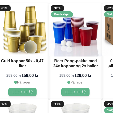
45%
32%
62
Bestselger
Sal
Guld koppar 50x - 0,47
Beer Pong-pakke med
0
liter
24x koppar og 2x baller
øl
159,00 kr
129,00 kr
289,00 kr
189,00 kr
1
På lager
På lager
LEGG TIL
LEGG TIL
32%
33%
45
Sal