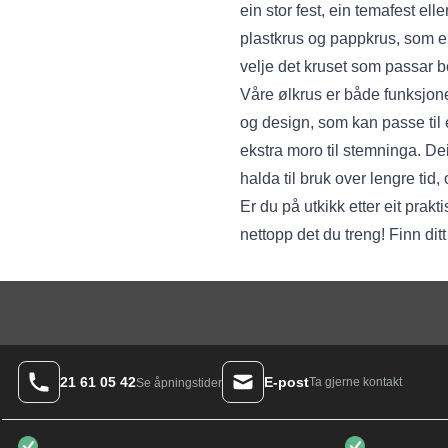
ein stor fest, ein temafest el
plastkrus og pappkrus, som er 
velje det kruset som passar be
Våre ølkrus er både funksjonell
og design, som kan passe til ei
ekstra moro til stemninga. Dei
halda til bruk over lengre tid,
Er du på utkikk etter eit pra
nettopp det du treng! Finn ditt
21 61 05 42
E-post
Ta gjerne kontakt
Se åpningstider