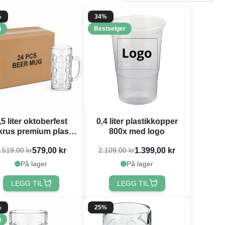
%
34%
g
Bestselger
,5 liter oktoberfest
0,4 liter plastikkopper
krus premium plast
800x med logo
med trykk 24x
579,00 kr
1.399,00 kr
.519,00 kr
2.109,00 kr
På lager
På lager
LEGG TIL
LEGG TIL
%
25%
g