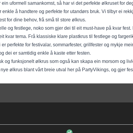
ler ein uformell samankomst, så har vi det perfekte ølkruset for de
enkle å handtere og perfekte for utandørs bruk. Vi tilbyr ei rekkje
st for dine behov, frå små til store ølkrus.
e og festlege, noko som gjer dei til eit must-have på kvar fest. De
t kvar tema. Frå klassiske klare plastkrus til festlege og fargerik
 er perfekte for festivalar, sommarfester, grillfester og mykje mei
 og dei er samtidig enkle å kaste etter festen.
ktisk og funksjonelt ølkrus som også kan skapa ein morsom og liv
 nye ølkrus blant vårt breie utval her på PartyVikings, og gjer fe