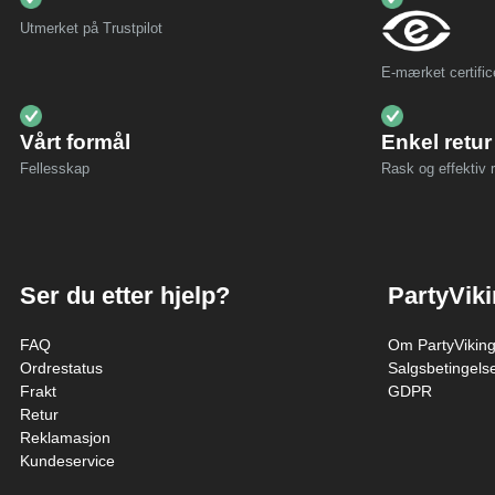
Utmerket på Trustpilot
E-mærket certific
Vårt formål
Enkel retur
Fellesskap
Rask og effektiv r
Ser du etter hjelp?
PartyVik
FAQ
Om PartyVikin
Ordrestatus
Salgsbetingels
Frakt
GDPR
Retur
Reklamasjon
Kundeservice