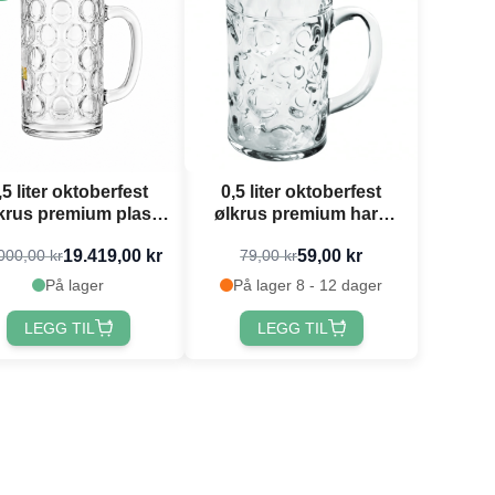
,5 liter oktoberfest
0,5 liter oktoberfest
krus premium plast
ølkrus premium hard
med trykk 1000x
plast
19.419,00 kr
59,00 kr
000,00 kr
79,00 kr
På lager
På lager 8 - 12 dager
LEGG TIL
LEGG TIL