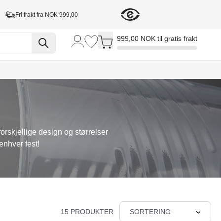
Fri frakt fra NOK 999,00
Toggle minicart, Cart is empty
999,00 NOK til gratis frakt
forskjellige design og størrelser
enhver fest!
15 PRODUKTER
SORTERING