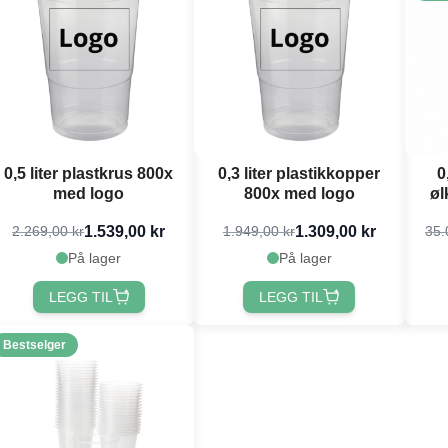
0,5 liter plastkrus 800x
0,3 liter plastikkopper
0
med logo
800x med logo
øl
1.539,00 kr
1.309,00 kr
2.269,00 kr
1.949,00 kr
35.
På lager
På lager
LEGG TIL
LEGG TIL
Bestselger