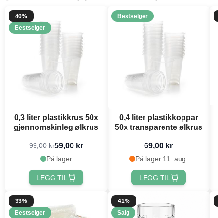
40%
Bestselger
Bestselger
0,3 liter plastikkrus 50x
0,4 liter plastikkoppar
gjennomskinleg ølkrus
50x transparente ølkrus
59,00 kr
69,00 kr
99,00 kr
På lager
På lager 11. aug.
LEGG TIL
LEGG TIL
33%
41%
Bestselger
Salg