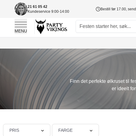
21 61 05 42
Bestill før 17.00, sen
Kundeservice 9:00-14:00
MENU
Skip to Content
Finn det perfekte ølkruset til f
er ideelt f
PRIS
FARGE