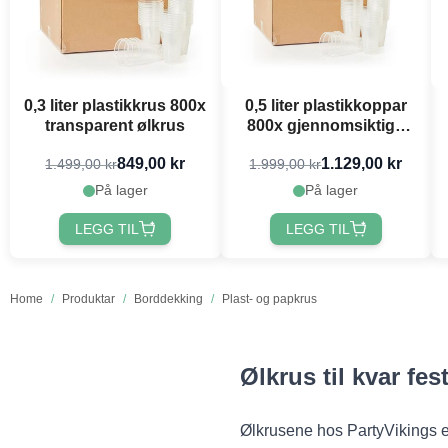
0,3 liter plastikkrus 800x
0,5 liter plastikkoppar
transparent ølkrus
800x gjennomsiktige
ølkoppar
849,00 kr
1.129,00 kr
1.499,00 kr
1.999,00 kr
På lager
På lager
LEGG TIL
LEGG TIL
Home
/
Produktar
/
Borddekking
/
Plast- og papkrus
Ølkrus til kvar fes
Ølkrusene hos PartyVikings e