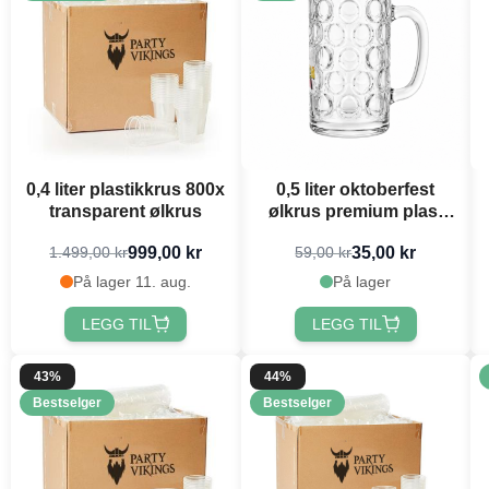
0,4 liter plastikkrus 800x
0,5 liter oktoberfest
transparent ølkrus
ølkrus premium plast
med trykk
999,00 kr
35,00 kr
1.499,00 kr
59,00 kr
På lager 11. aug.
På lager
LEGG TIL
LEGG TIL
43%
44%
Bestselger
Bestselger