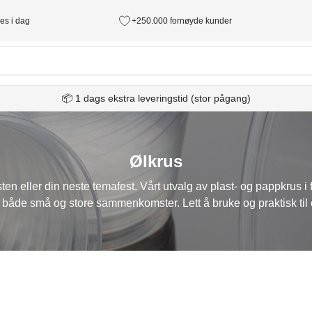
des i dag
+250.000 fornøyde kunder
📦 1 dags ekstra leveringstid (stor pågang)
Ølkrus
esten eller din neste temafest. Vårt utvalg av plast- og pappkrus i 
or både små og store sammenkomster. Lett å bruke og praktisk til 