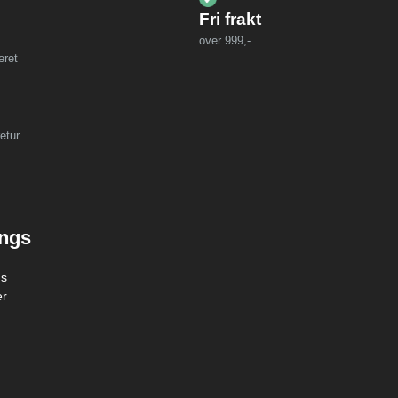
Fri frakt
over 999,-
eret
etur
ings
gs
er