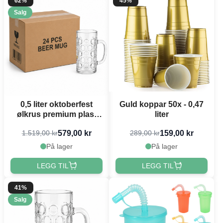
62%
45%
Salg
0,5 liter oktoberfest
Guld koppar 50x - 0,47
ølkrus premium plast
liter
med trykk 24x
579,00 kr
159,00 kr
1.519,00 kr
289,00 kr
På lager
På lager
LEGG TIL
LEGG TIL
41%
Salg