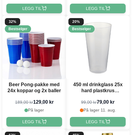
LEGG TIL
LEGG TIL
32%
20%
Bestselger
Bestselger
Beer Pong-pakke med
450 ml drinkglass 25x
24x koppar og 2x baller
hard plastkrus
gjenbrukbart
129,00 kr
79,00 kr
189,00 kr
99,00 kr
På lager
På lager 11. aug.
LEGG TIL
LEGG TIL