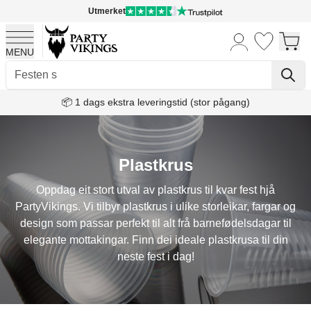
Utmerket
MENU
Skip to Content
📦 1 dags ekstra leveringstid (stor pågang)
Plastkrus
Oppdag eit stort utval av plastkrus til kvar fest hjå
PartyVikings. Vi tilbyr plastkrus i ulike storleikar, fargar og
design som passar perfekt til alt frå barnefødelsdagar til
elegante mottakingar. Finn dei ideale plastkrusa til din
neste fest i dag!