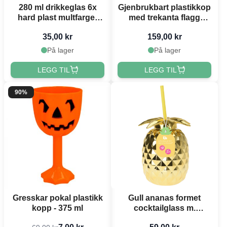
280 ml drikkeglas 6x
Gjenbrukbart plastikkop
hard plast multfarget
med trekanta flagg
gjenbrukbar
475ml 6x
35,00 kr
159,00 kr
På lager
På lager
LEGG TIL
LEGG TIL
90%
Gresskar pokal plastikk
Gull ananas formet
kopp - 375 ml
cocktailglass m.
sugerør - 750 ml