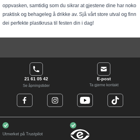
oppvasken, samtidig som du sikrar at gjestene dine har noko
praktisk og behageleg å drikke av. Sjå vårt store utval og finn
dei perfekte plastkrusa til festen din i dag!
21 61 05 42
E-post
Ta gjerne kontakt
Se åpningstider
Utmerket på Trustpilot