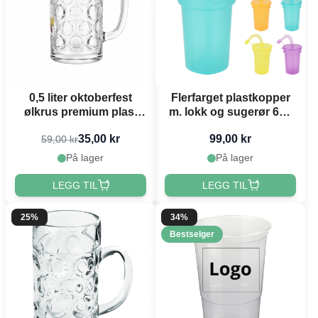
0,5 liter oktoberfest
Flerfarget plastkopper
ølkrus premium plast
m. lokk og sugerør 6x -
med trykk
380 ml
35,00 kr
99,00 kr
59,00 kr
På lager
På lager
LEGG TIL
LEGG TIL
25%
34%
Bestselger