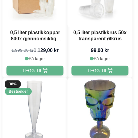
0,5 liter plastikkoppar
0,5 liter plastikkrus 50x
800x gjennomsiktige
transparent ølkrus
ølkoppar
1.129,00 kr
99,00 kr
1.999,00 kr
På lager
På lager
LEGG TIL
LEGG TIL
38%
Bestselger