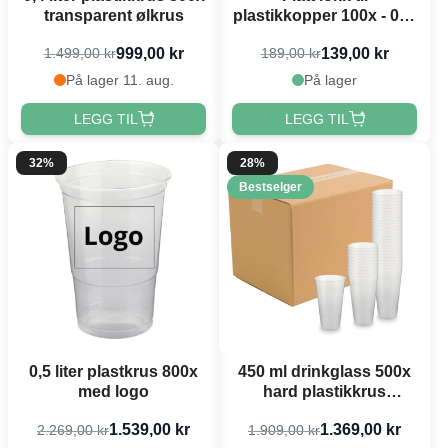
transparent ølkrus
plastikkopper 100x - 0,3-
0,5l
999,00 kr
139,00 kr
1.499,00 kr
189,00 kr
På lager 11. aug.
På lager
LEGG TIL
LEGG TIL
32%
28%
Bestselger
0,5 liter plastkrus 800x
450 ml drinkglass 500x
med logo
hard plastikkrus
gjenbrukbar
1.539,00 kr
1.369,00 kr
2.269,00 kr
1.909,00 kr