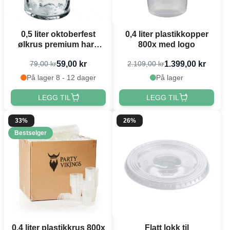
0,5 liter oktoberfest
0,4 liter plastikkopper
ølkrus premium hard
800x med logo
plast
59,00 kr
1.399,00 kr
79,00 kr
2.109,00 kr
På lager 8 - 12 dager
På lager
LEGG TIL
LEGG TIL
33%
26%
Bestselger
0,4 liter plastikkrus 800x
Flatt lokk til