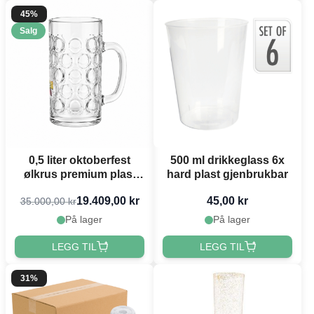
45%
Salg
0,5 liter oktoberfest
500 ml drikkeglass 6x
ølkrus premium plast
hard plast gjenbrukbar
med trykk 1000x
19.409,00 kr
45,00 kr
35.000,00 kr
På lager
På lager
LEGG TIL
LEGG TIL
31%