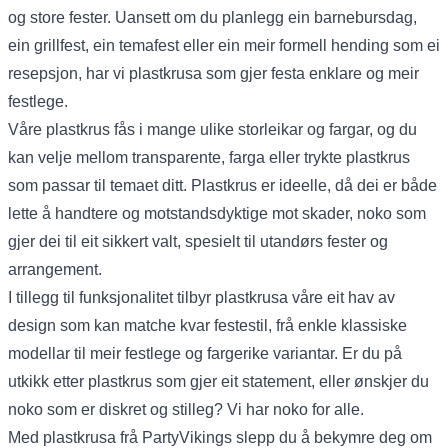
og store fester. Uansett om du planlegg ein barnebursdag,
ein grillfest, ein temafest eller ein meir formell hending som ei
resepsjon, har vi plastkrusa som gjer festa enklare og meir
festlege.
Våre plastkrus fås i mange ulike storleikar og fargar, og du
kan velje mellom transparente, farga eller trykte plastkrus
som passar til temaet ditt. Plastkrus er ideelle, då dei er både
lette å handtere og motstandsdyktige mot skader, noko som
gjer dei til eit sikkert valt, spesielt til utandørs fester og
arrangement.
I tillegg til funksjonalitet tilbyr plastkrusa våre eit hav av
design som kan matche kvar festestil, frå enkle klassiske
modellar til meir festlege og fargerike variantar. Er du på
utkikk etter plastkrus som gjer eit statement, eller ønskjer du
noko som er diskret og stilleg? Vi har noko for alle.
Med plastkrusa frå PartyVikings slepp du å bekymre deg om