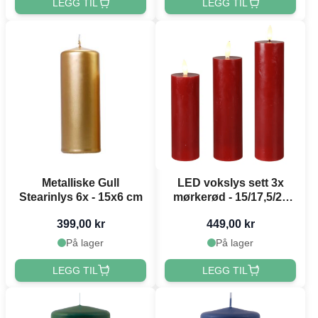
LEGG TIL
LEGG TIL
Metalliske Gull
LED vokslys sett 3x
Stearinlys 6x - 15x6 cm
mørkerød - 15/17,5/20
cm
399,00 kr
449,00 kr
På lager
På lager
LEGG TIL
LEGG TIL