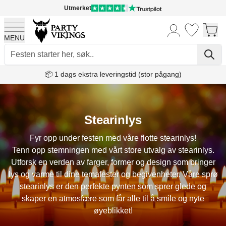
Utmerket
MENU
Skip to Content
📦 1 dags ekstra leveringstid (stor pågang)
Stearinlys
Fyr opp under festen med våre flotte stearinlys!
Tenn opp stemningen med vårt store utvalg av stearinlys.
Utforsk en verden av farger, former og design som bringer
lys og varme til dine temafester og begivenheter. Våre sprø
stearinlys er den perfekte pynten som sprer glede og
skaper en atmosfære som får alle til å smile og nyte
øyeblikket!