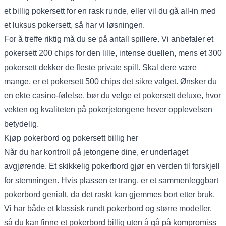
et billig pokersett for en rask runde, eller vil du gå all-in med
et luksus pokersett, så har vi løsningen.
For å treffe riktig må du se på antall spillere. Vi anbefaler et
pokersett 200 chips
for den lille, intense duellen, mens et
300
pokersett
dekker de fleste private spill. Skal dere være
mange, er et
pokersett 500
chips det sikre valget. Ønsker du
en ekte casino-følelse, bør du velge et
pokersett deluxe
, hvor
vekten og kvaliteten på pokerjetongene hever opplevelsen
betydelig.
Kjøp pokerbord og pokersett billig her
Når du har kontroll på jetongene dine, er underlaget
avgjørende. Et skikkelig pokerbord gjør en verden til forskjell
for stemningen. Hvis plassen er trang, er et sammenleggbart
pokerbord genialt, da det raskt kan gjemmes bort etter bruk.
Vi har både et klassisk rundt pokerbord og større modeller,
så du kan finne et pokerbord billig uten å gå på kompromiss