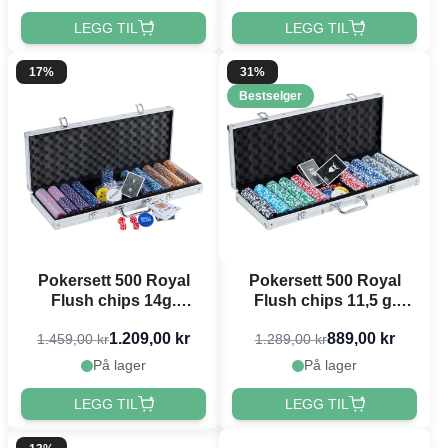
LEGG TIL
LEGG TIL
17%
31%
Bestselger
Pokersett 500 Royal
Pokersett 500 Royal
Flush chips 14g.
Flush chips 11,5 g.
aluminiumskoffert high
aluminiums koffert low
1.209,00 kr
889,00 kr
1.459,00 kr
1.289,00 kr
stakes PartyVikings
stakes PartyVikings
På lager
På lager
LEGG TIL
LEGG TIL