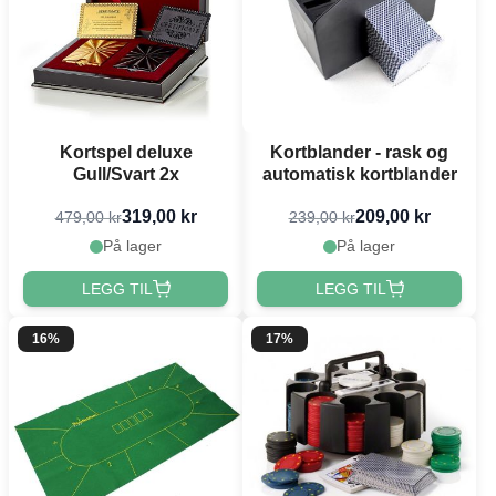
Kortspel deluxe
Kortblander - rask og
Gull/Svart 2x
automatisk kortblander
319,00 kr
209,00 kr
479,00 kr
239,00 kr
På lager
På lager
LEGG TIL
LEGG TIL
16%
17%