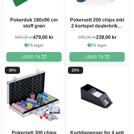
Pokerduk 180x90 cm
Pokersett 200 chips inkl
stoff grøn
2 kortspel dealerbrikke
og boks
479,00 kr
239,00 kr
569,00 kr
289,00 kr
På lager
På lager
LEGG TIL
LEGG TIL
30%
25%
Pokersett 300 chips
Kortdispenser for 4 sett