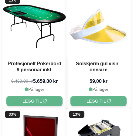
13%
Profesjonelt Pokerbord
Solskjerm gul visir -
9 personar inkl.
onesize
kopholdar
5.659,00 kr
59,00 kr
6.469,00 kr
På lager
På lager
LEGG TIL
LEGG TIL
33%
13%