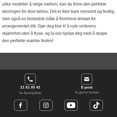
ulike modeller å velge mellom, kan du finne den perfekte
løsningen for dine behov. Det er ikke bare morsomt og festlig,
men også en fantastisk måte å fremheve temaet for
arrangementet ditt. Gjør deg klar til å nyte vinterens
skjønnhet uten å fryse, og la oss hjelpe deg med å skape
den perfekte snørike festen!
21 61 05 42
E-post
Ta gjerne kontakt
Se åpningstider