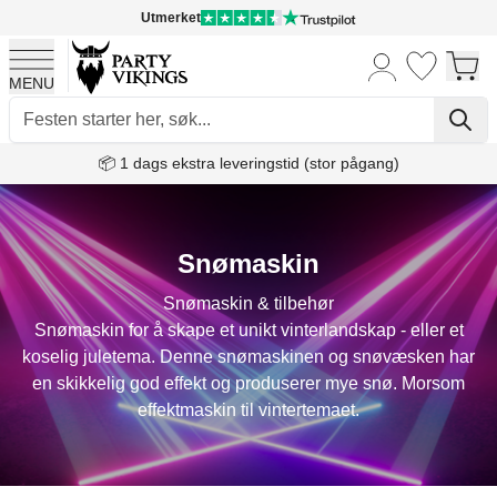
Utmerket
MENU
Skip to Content
📦 1 dags ekstra leveringstid (stor pågang)
Snømaskin
Snømaskin & tilbehør
Snømaskin for å skape et unikt vinterlandskap - eller et
koselig juletema. Denne snømaskinen og snøvæsken har
en skikkelig god effekt og produserer mye snø. Morsom
effektmaskin til vintertemaet.