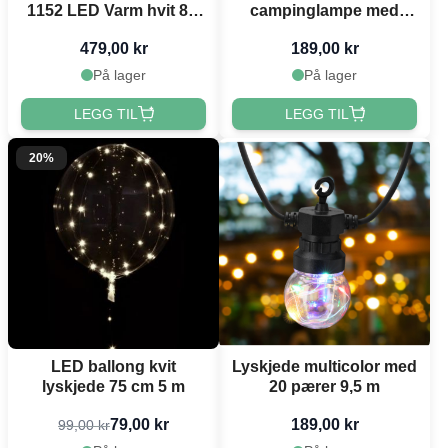
1152 LED Varm hvit 8,5
campinglampe med
m
LED lyslenke 10 m
479,00 kr
189,00 kr
På lager
På lager
LEGG TIL
LEGG TIL
20%
LED ballong kvit
Lyskjede multicolor med
lyskjede 75 cm 5 m
20 pærer 9,5 m
79,00 kr
189,00 kr
99,00 kr