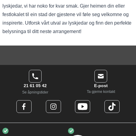
lyskjedar, vi har noko for kvar smak. Gjer heimen din eller
festlokalet til ein stad der gjestene vil føle seg velkomne og
inspirerte. Utforsk vårt utval av lyskjedar og finn den perfekte
belysninga til ditt neste arrangement!
21 61 05 42
E-post
Ta gjerne kontakt
Se åpningstider