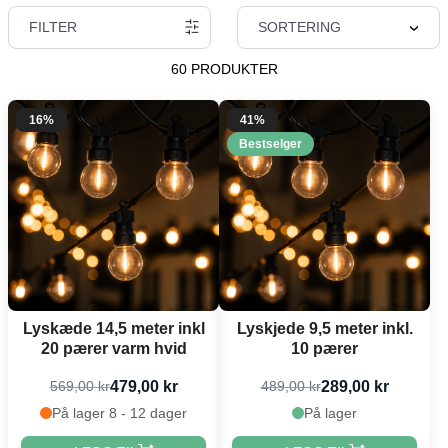
FILTER
SORTERING
60 PRODUKTER
16%
41%
Bestselger
Lyskæde 14,5 meter inkl
Lyskjede 9,5 meter inkl.
20 pærer varm hvid
10 pærer
479,00 kr
289,00 kr
569,00 kr
489,00 kr
På lager 8 - 12 dager
På lager