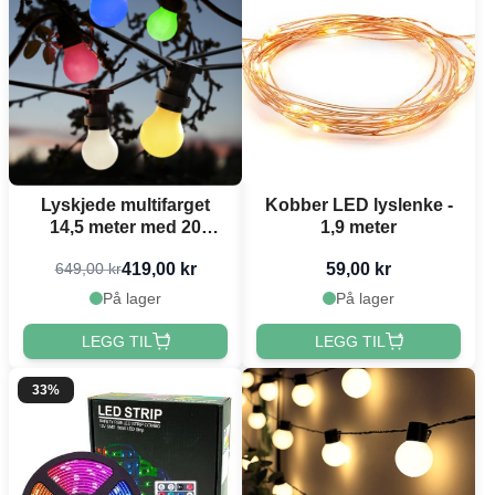
Lyskjede multifarget
Kobber LED lyslenke -
14,5 meter med 20
1,9 meter
pærer
419,00 kr
59,00 kr
649,00 kr
På lager
På lager
LEGG TIL
LEGG TIL
33%