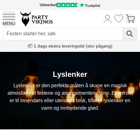
Utmerket
MENU
Skip to Content
📦 1 dags ekstra leveringstid (stor pågang)
Lyslenker
Lyslenker er den perfekte måten å skape en magisk
atmosfære til festene og arrangementene dine. Enten det
er til innendørs eller utendørs bruk, tilfører lyslenker en
varm og innbydende glød.