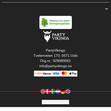
PartyVikings
Tvetenveien 170, 0671 Oslo
Org.nr.: 929089561
info@partyvikings.no
Informasjonskapsler
Copyright © PartyVikings ApS