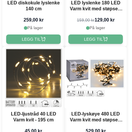
LED diskokule lyslenke
LED lyslenke 180 LED
140 cm
Varm kvit med støpsel -
13,5 m
259,00 kr
129,00 kr
159,00 kr
På lager
På lager
LEGG TIL
LEGG TIL
LED-ljustråd 40 LED
LED-lyskøye 480 LED
Varm kvit - 195 cm
Varm kvit med støpsel -
36 m
45,00 kr
529,00 kr