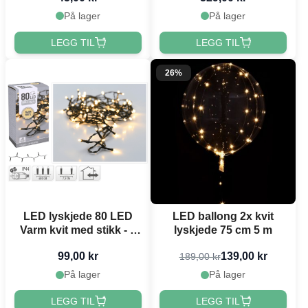
På lager
På lager
LEGG TIL
LEGG TIL
26%
LED lyskjede 80 LED
LED ballong 2x kvit
Varm kvit med stikk - 6
lyskjede 75 cm 5 m
m
99,00 kr
139,00 kr
189,00 kr
På lager
På lager
LEGG TIL
LEGG TIL