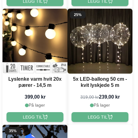
LEGG TIL
LEGG TIL
25%
Lyslenke varm hvit 20x
5x LED-ballong 50 cm -
pærer - 14,5 m
kvit lyskjede 5 m
399,00 kr
239,00 kr
319,00 kr
På lager
På lager
LEGG TIL
LEGG TIL
35%