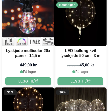
Bestselger
Lyskjede multicolor 20x
LED-ballong kvit
pærer - 14,5 m
lysekjede 50 cm - 3 m
449,00 kr
45,00 kr
59,00 kr
På lager
På lager
LEGG TIL
LEGG TIL
31%
20%