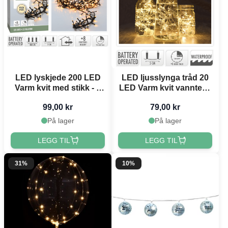
LED lyskjede 200 LED
LED ljusslynga tråd 20
Varm kvit med stikk - 4
LED Varm kvit vanntett -
m
95 cm
99,00 kr
79,00 kr
På lager
På lager
LEGG TIL
LEGG TIL
31%
10%