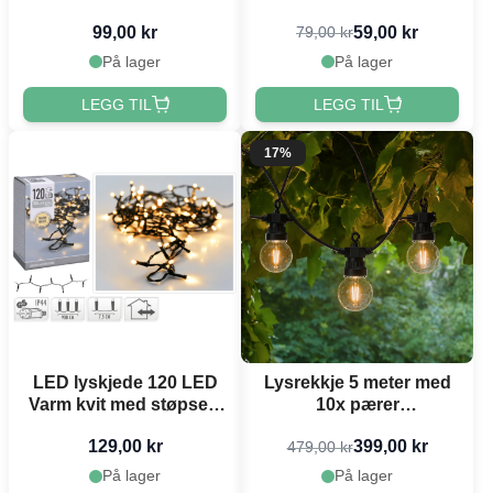
99,00 kr
59,00 kr
79,00 kr
På lager
På lager
LEGG TIL
LEGG TIL
17%
LED lyskjede 120 LED
Lysrekkje 5 meter med
Varm kvit med støpsel -
10x pærer
9 m
vannavvisande
129,00 kr
399,00 kr
479,00 kr
På lager
På lager