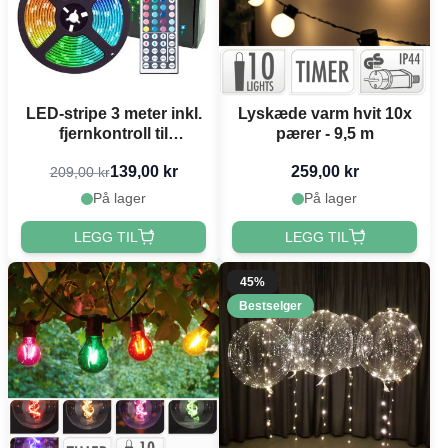
LED-stripe 3 meter inkl.
Lyskæde varm hvit 10x
fjernkontroll til
pærer - 9,5 m
fargeveksling
139,00 kr
259,00 kr
209,00 kr
På lager
På lager
LEGG TIL
LEGG TIL
45%
Bestselger