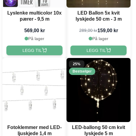
Lyslenke multicolor 10x
LED Ballon 5x kvit
pærer - 9,5 m
lyskjede 50 cm - 3 m
569,00 kr
159,00 kr
289,00 kr
På lager
På lager
LEGG TIL
LEGG TIL
25%
Bestselger
Fotoklemmer med LED-
LED-ballong 50 cm kvit
ljuskjede 1,4 m
lyskjede 5 m