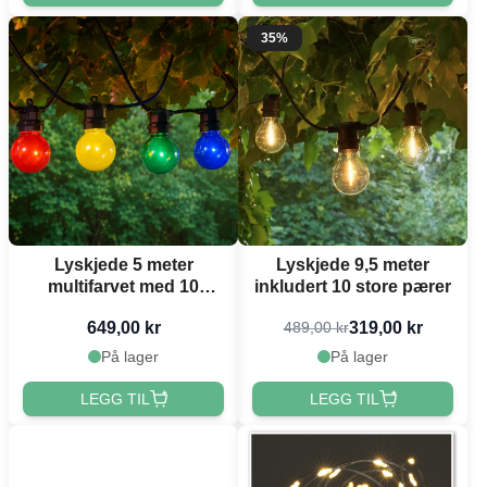
35%
Lyskjede 5 meter
Lyskjede 9,5 meter
multifarvet med 10
inkludert 10 store pærer
pærer
649,00 kr
319,00 kr
489,00 kr
vassmotstandsdyktig
På lager
På lager
LEGG TIL
LEGG TIL