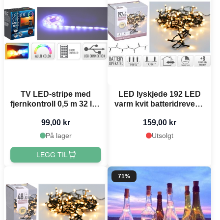
TV LED-stripe med
LED lyskjede 192 LED
fjernkontroll 0,5 m 32 led
varm kvit batteridreven -
2x
14,5 m
99,00 kr
159,00 kr
På lager
Utsolgt
LEGG TIL
71%