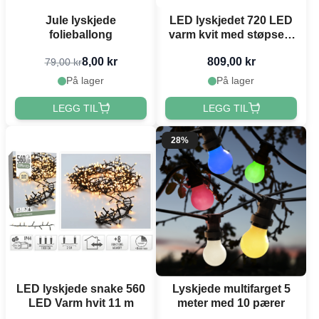
Jule lyskjede
LED lyskjedet 720 LED
folieballong
varm kvit med støpsel -
54 m
8,00 kr
809,00 kr
79,00 kr
På lager
På lager
LEGG TIL
LEGG TIL
28%
LED lyskjede snake 560
Lyskjede multifarget 5
LED Varm hvit 11 m
meter med 10 pærer