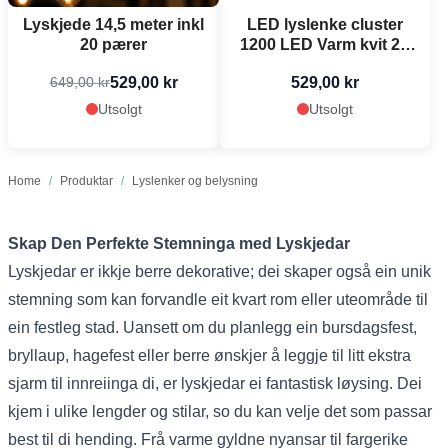
Lyskjede 14,5 meter inkl
LED lyslenke cluster
20 pærer
1200 LED Varm kvit 24
m
529,00 kr
529,00 kr
649,00 kr
Utsolgt
Utsolgt
Home
/
Produktar
/
Lyslenker og belysning
Skap Den Perfekte Stemninga med Lyskjedar
Lyskjedar er ikkje berre dekorative; dei skaper også ein unik
stemning som kan forvandle eit kvart rom eller uteområde til
ein festleg stad. Uansett om du planlegg ein bursdagsfest,
bryllaup, hagefest eller berre ønskjer å leggje til litt ekstra
sjarm til innreiinga di, er lyskjedar ei fantastisk løysing. Dei
kjem i ulike lengder og stilar, so du kan velje det som passar
best til di hending. Frå varme gyldne nyansar til fargerike