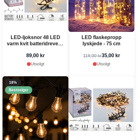
LED-ljoksnor 48 LED
LED flaskepropp
varm kvit batteridreven -
lyskjede - 75 cm
3,5 m
89,00 kr
35,00 kr
119,00 kr
Utsolgt
Utsolgt
18%
Bestselger