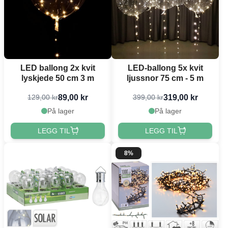
LED ballong 2x kvit
LED-ballong 5x kvit
lyskjede 50 cm 3 m
ljussnor 75 cm - 5 m
89,00 kr
319,00 kr
129,00 kr
399,00 kr
På lager
På lager
LEGG TIL
LEGG TIL
8%