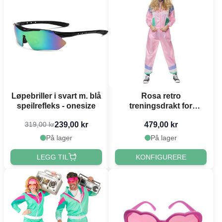
Løpebriller i svart m. blå
Rosa retro
speilrefleks - onesize
treningsdrakt for
kvinner - 2 delar
239,00 kr
479,00 kr
319,00 kr
På lager
På lager
LEGG TIL
KONFIGURERE