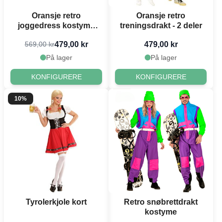
Oransje retro
Oransje retro
joggedress kostyme
treningsdrakt - 2 deler
menn
479,00 kr
479,00 kr
569,00 kr
På lager
På lager
KONFIGURERE
KONFIGURERE
10%
Tyrolerkjole kort
Retro snøbrettdrakt
kostyme