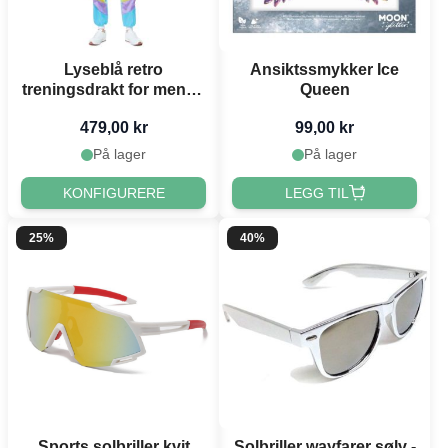
Lyseblå retro
Ansiktssmykker Ice
treningsdrakt for menn -
Queen
2 delar
479,00 kr
99,00 kr
På lager
På lager
KONFIGURERE
LEGG TIL
25%
40%
Sports solbriller kvit
Solbriller wayfarer sølv -