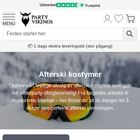
Utmerket
MENU
Skip to Content
📦 1 dags ekstra leveringstid (stor pågang)
Afterski kostymer
Opplev vårt festlige utvalg av afterski kostymer som gjør
ditt vinterparty uforglemmelig! Fra fargerike antrekk til
morsomme tilbehør – her finner du alt du trenger for å
skape den perfekte afterski stemningen.