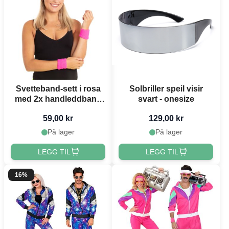
Svetteband-sett i rosa
Solbriller speil visir
med 2x handleddband
svart - onesize
og hovudband
59,00 kr
129,00 kr
På lager
På lager
LEGG TIL
LEGG TIL
16%