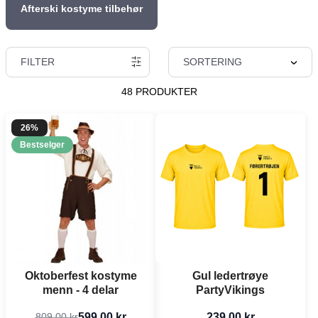
Afterski kostyme tilbehør
FILTER
SORTERING
48 PRODUKTER
26%
Bestselger
Oktoberfest kostyme
Gul ledertrøye
menn - 4 delar
PartyVikings
599,00 kr
239,00 kr
809,00 kr