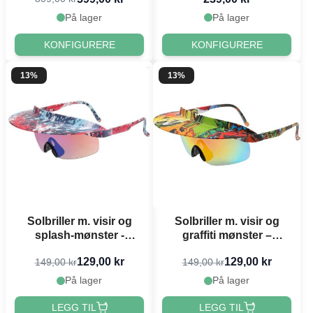
På lager
På lager
KONFIGURERE
KONFIGURERE
13%
13%
Solbriller m. visir og
Solbriller m. visir og
splash-mønster -
graffiti mønster –
onesize
onesize
129,00 kr
129,00 kr
149,00 kr
149,00 kr
På lager
På lager
LEGG TIL
LEGG TIL