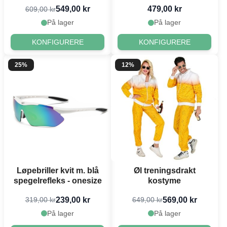
549,00 kr
479,00 kr
609,00 kr
På lager
På lager
KONFIGURERE
KONFIGURERE
25%
12%
Løpebriller kvit m. blå
Øl treningsdrakt
spegelrefleks - onesize
kostyme
239,00 kr
569,00 kr
319,00 kr
649,00 kr
På lager
På lager