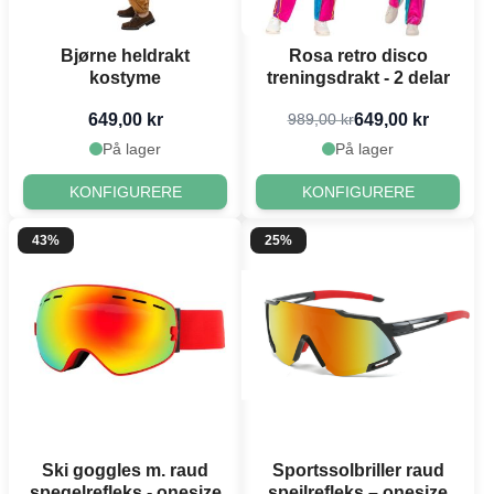
Bjørne heldrakt
Rosa retro disco
kostyme
treningsdrakt - 2 delar
649,00 kr
649,00 kr
989,00 kr
På lager
På lager
KONFIGURERE
KONFIGURERE
43%
25%
Ski goggles m. raud
Sportssolbriller raud
spegelrefleks - onesize
speilrefleks – onesize