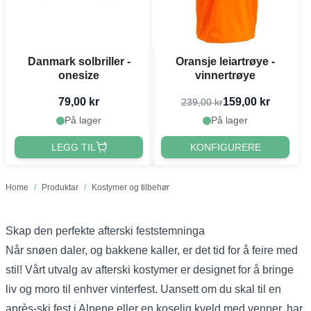
Danmark solbriller -
Oransje leiartrøye -
onesize
vinnertrøye
79,00 kr
159,00 kr
239,00 kr
På lager
På lager
LEGG TIL
KONFIGURERE
Home
/
Produktar
/
Kostymer og tilbehør
Skap den perfekte afterski feststemninga
Når snøen daler, og bakkene kaller, er det tid for å feire med
stil! Vårt utvalg av afterski kostymer er designet for å bringe
liv og moro til enhver vinterfest. Uansett om du skal til en
après-ski fest i Alpene eller en koselig kveld med venner, har