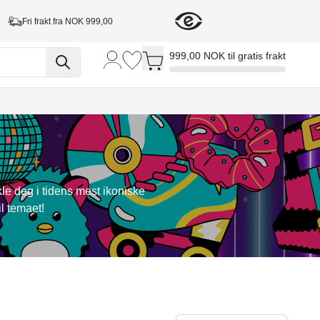
Fri frakt fra NOK 999,00
Toggle minicart, Cart is empty
999,00 NOK til gratis frakt
kle deg i tidens mest ikoniske
il temaet!