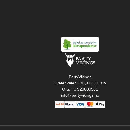
PartyVikings
Tvetenveien 170, 0671 Oslo
Org.nr.: 929089561
info@partyvikings.no