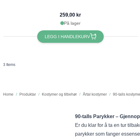
259,00 kr
På lager
LEGG I HANDLEKURV
3
Items
Home
/
Produktar
/
Kostymer og tilbehør
/
Årtal kostymer
/
90-talls kostyme
90-talls Parykker – Gjennop
Er du klar for å ta en tur tilb
parykker som fanger essensen a