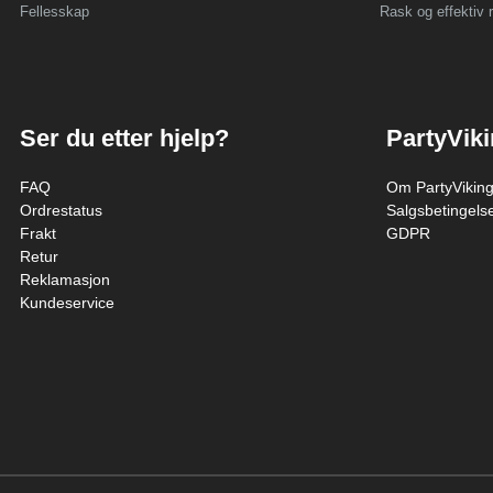
Fellesskap
Rask og effektiv r
Ser du etter hjelp?
PartyVik
FAQ
Om PartyVikin
Ordrestatus
Salgsbetingels
Frakt
GDPR
Retur
Reklamasjon
Kundeservice