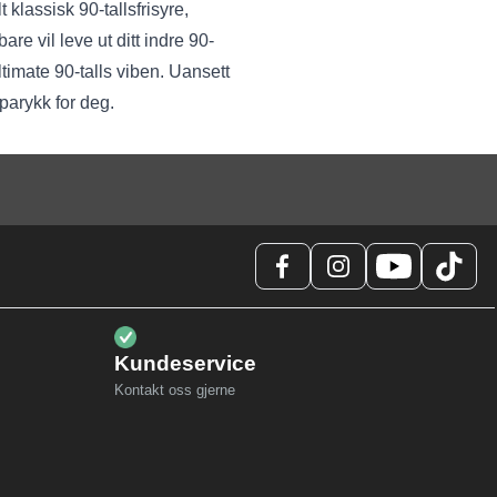
 klassisk 90-tallsfrisyre,
are vil leve ut ditt indre 90-
ltimate 90-talls viben. Uansett
 parykk for deg.
Kundeservice
Kontakt oss gjerne