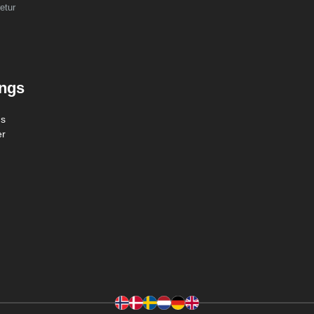
etur
ings
gs
er