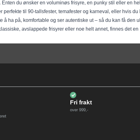
il. Enten du ønsker en voluminøs frisyre, en punky stil eller en helt
 perfekte til 90-tallsfester, temafester og karneval, eller hvis du b
ette å ha på, komfortable og ser autentiske ut – så du kan få den u
klassiske, avslappede frisyrer eller noe helt annet, finnes det en
Fri frakt
over 999,-
eret