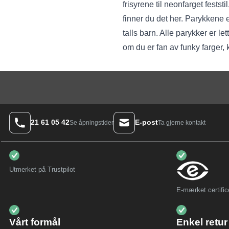
frisyrene til neonfarget festst
finner du det her. Parykkene er
talls barn. Alle parykker er l
om du er fan av funky farger, 
21 61 05 42
E-post
Ta gjerne kontakt
Se åpningstider
Utmerket på Trustpilot
E-mærket certific
Vårt formål
Enkel retur