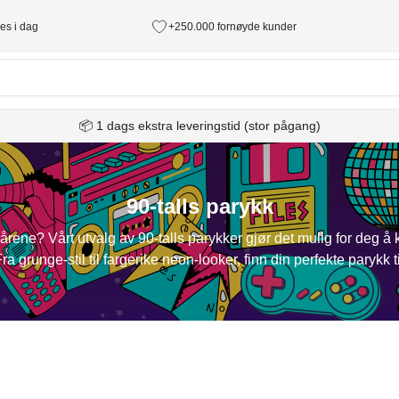
des i dag
+250.000 fornøyde kunder
📦 1 dags ekstra leveringstid (stor pågang)
90-talls parykk
-årene? Vårt utvalg av 90-talls parykker gjør det mulig for deg å 
 Fra grunge-stil til fargerike neon-looker, finn din perfekte parykk t