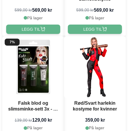
569,00 kr
569,00 kr
599,00 kr
599,00 kr
På lager
På lager
LEGG TIL
LEGG TIL
7%
Falsk blod og
Rød/Svart harlekin
slimsminke-sett 3x - 10
kostyme for kvinner
ml
129,00 kr
359,00 kr
139,00 kr
På lager
På lager