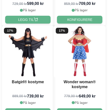
599,00 kr
709,00 kr
729,00 kr
859,00 kr
På lager
På lager
LEGG TIL
KONFIGURERE
17%
17%
Batgirl® kostyme
Wonder woman®
kostyme
739,00 kr
649,00 kr
889,00 kr
779,00 kr
På lager
På lager