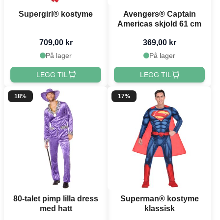
Supergirl® kostyme
Avengers® Captain
Americas skjold 61 cm
709,00 kr
369,00 kr
På lager
På lager
LEGG TIL
LEGG TIL
18%
17%
80-talet pimp lilla dress
Superman® kostyme
med hatt
klassisk