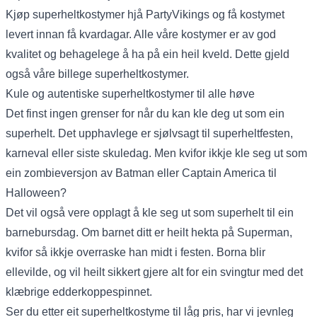
Kjøp superheltkostymer hjå PartyVikings og få kostymet
levert innan få kvardagar. Alle våre kostymer er av god
kvalitet og behagelege å ha på ein heil kveld. Dette gjeld
også våre billege superheltkostymer.
Kule og autentiske superheltkostymer til alle høve
Det finst ingen grenser for når du kan kle deg ut som ein
superhelt. Det upphavlege er sjølvsagt til superheltfesten,
karneval eller siste skuledag. Men kvifor ikkje kle seg ut som
ein zombieversjon av Batman eller Captain America til
Halloween?
Det vil også vere opplagt å kle seg ut som superhelt til ein
barnebursdag. Om barnet ditt er heilt hekta på Superman,
kvifor så ikkje overraske han midt i festen. Borna blir
ellevilde, og vil heilt sikkert gjere alt for ein svingtur med det
klæbrige edderkoppespinnet.
Ser du etter eit superheltkostyme til låg pris, har vi jevnleg