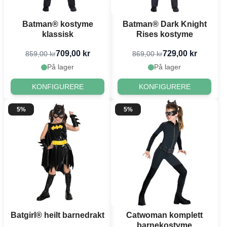
Batman® kostyme
Batman® Dark Knight
klassisk
Rises kostyme
709,00 kr
729,00 kr
859,00 kr
869,00 kr
På lager
På lager
KONFIGURERE
KONFIGURERE
5%
5%
Batgirl® heilt barnedrakt
Catwoman komplett
barnekostyme