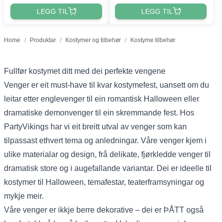
LEGG TIL
LEGG TIL
Home
/
Produktar
/
Kostymer og tilbehør
/
Kostyme tilbehør
Fullfør kostymet ditt med dei perfekte vengene
Venger er eit must-have til kvar kostymefest, uansett om du
leitar etter englevenger til ein romantisk Halloween eller
dramatiske demonvenger til ein skremmande fest. Hos
PartyVikings har vi eit breitt utval av venger som kan
tilpassast ethvert tema og anledningar. Våre venger kjem i
ulike materialar og design, frå delikate, fjørkledde venger til
dramatisk store og i augefallande variantar. Dei er ideelle til
kostymer til Halloween, temafestar, teaterframsyningar og
mykje meir.
Våre venger er ikkje berre dekorative – dei er ÞÅTT også