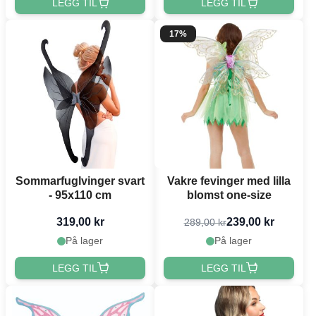
LEGG TIL
LEGG TIL
17%
Sommarfuglvinger svart
Vakre fevinger med lilla
- 95x110 cm
blomst one-size
319,00 kr
239,00 kr
289,00 kr
På lager
På lager
LEGG TIL
LEGG TIL