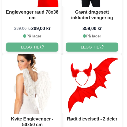
Englevenger raud 78x36
Grønt dragesett
cm
inkludert venger og
maske one-size
209,00 kr
359,00 kr
239,00 kr
På lager
På lager
LEGG TIL
LEGG TIL
Kvite Englevenger -
Rødt djevelsett - 2 deler
50x50 cm