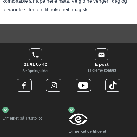
komfortable å ha på heile natta. Velg dine venger i dag og
forvandle stilen din til noko heilt magisk!
21 61 05 42
E-post
Ta gjerne kontakt
Se åpningstider
Utmerket på Trustpilot
E-mærket certificeret