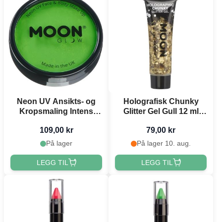
Neon UV Ansikts- og
Holografisk Chunky
Kropsmaling Intens
Glitter Gel Gull 12 ml
Grøn 36 g Moon
Moon Creations
109,00 kr
79,00 kr
Creations
På lager
På lager 10. aug.
LEGG TIL
LEGG TIL