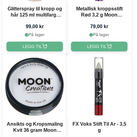
Glitterspray til kropp og
Metallisk kroppsstift
hår 125 ml multifarge
Rød 3,2 g Moon
holografisk
Creations
99,00 kr
79,00 kr
På lager
På lager
LEGG TIL
LEGG TIL
Ansikts og Kropsmaling
FX Voks Stift Til Ar - 3,5
Kvit 36 gram Moon
g
Creations