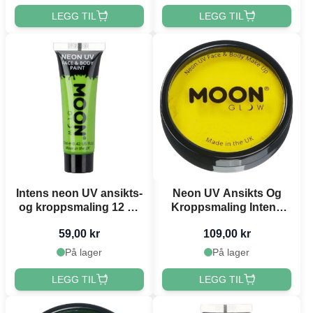
LEGG TIL
LEGG TIL
Intens neon UV ansikts-
Neon UV Ansikts Og
og kroppsmaling 12 ml
Kroppsmaling Intens
Moon Creations grøn
Gul 36 g Moon
59,00 kr
109,00 kr
Creations
På lager
På lager
LEGG TIL
LEGG TIL