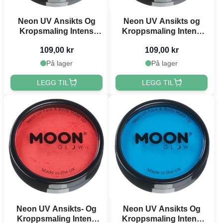
Neon UV Ansikts Og
Neon UV Ansikts og
Kropsmaling Intens
Kroppsmaling Intens
Rosa 36 g Moon
Orange 36 g Moon
109,00 kr
109,00 kr
Creations
Creations
På lager
På lager
LEGG TIL
LEGG TIL
Neon UV Ansikts- Og
Neon UV Ansikts Og
Kroppsmaling Intens
Kroppsmaling Intens