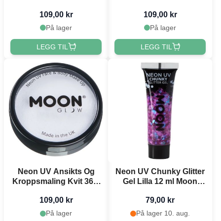
Raud 36 g Moon
Blå 36 g Moon
109,00 kr
109,00 kr
Creations
Creations
På lager
På lager
LEGG TIL
LEGG TIL
Neon UV Ansikts Og
Neon UV Chunky Glitter
Kroppsmaling Kvit 36 g
Gel Lilla 12 ml Moon
Moon Creations
Creations
109,00 kr
79,00 kr
På lager
På lager 10. aug.