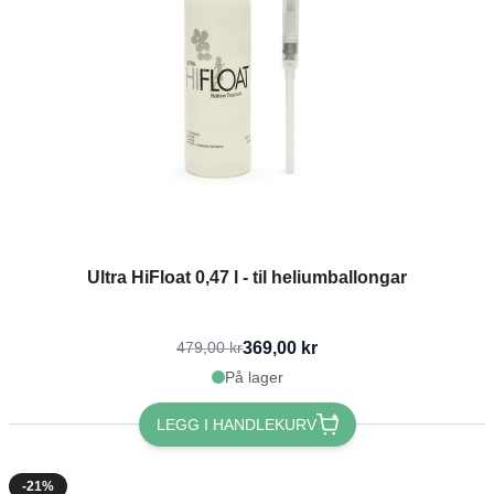
Ultra HiFloat 0,47 l - til heliumballongar
369,00 kr
479,00 kr
På lager
LEGG I HANDLEKURV
-21%