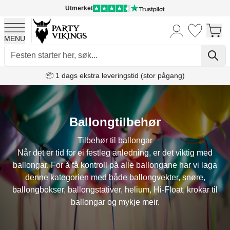
Utmerket
MENU
Skip to Content
📦 1 dags ekstra leveringstid (stor pågang)
Ballongtilbehør
Tilbehør til ballongar
Når det er tid for ei festleg anledning, er det viktig med
ballongar. For å få kontroll på alle ballongane har vi laga
denne kategorien med både ballongvekter, snøre,
ballongbokser, ballongstativer, helium, Hi-Float, krokar til
ballongar og mykje meir.