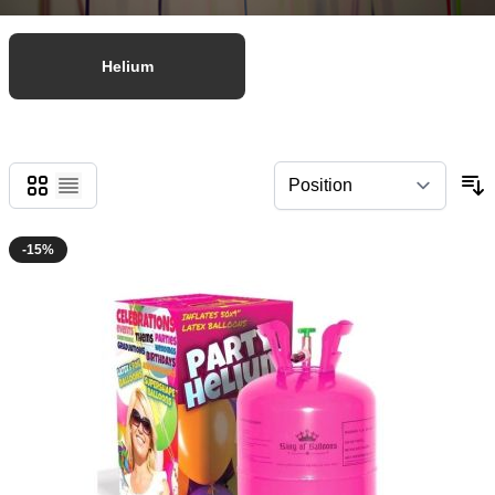
Helium
Grid
List
-15%