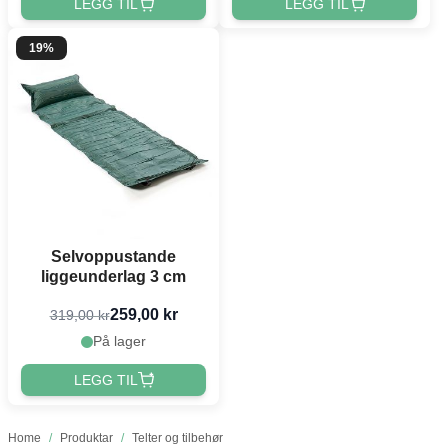
LEGG TIL
LEGG TIL
19%
Selvoppustande
liggeunderlag 3 cm
259,00 kr
319,00 kr
På lager
LEGG TIL
Home
/
Produktar
/
Telter og tilbehør