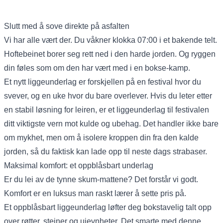
Slutt med å sove direkte på asfalten
Vi har alle vært der. Du våkner klokka 07:00 i et bakende telt.
Hoftebeinet borer seg rett ned i den harde jorden. Og ryggen
din føles som om den har vært med i en bokse-kamp.
Et nytt liggeunderlag er forskjellen på en festival hvor du
svever, og en uke hvor du bare overlever. Hvis du leter etter
en stabil løsning for leiren, er et liggeunderlag til festivalen
ditt viktigste vern mot kulde og ubehag. Det handler ikke bare
om mykhet, men om å isolere kroppen din fra den kalde
jorden, så du faktisk kan lade opp til neste dags strabaser.
Maksimal komfort: et oppblåsbart underlag
Er du lei av de tynne skum-mattene? Det forstår vi godt.
Komfort er en luksus man raskt lærer å sette pris på.
Et oppblåsbart liggeunderlag løfter deg bokstavelig talt opp
over røtter, steiner og ujevnheter. Det smarte med denne