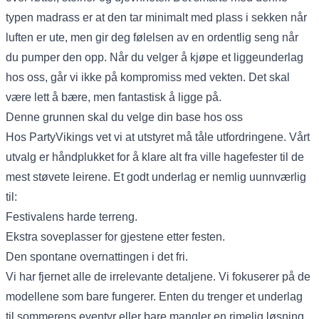
typen madrass er at den tar minimalt med plass i sekken når
luften er ute, men gir deg følelsen av en ordentlig seng når
du pumper den opp. Når du velger å kjøpe et liggeunderlag
hos oss, går vi ikke på kompromiss med vekten. Det skal
være lett å bære, men fantastisk å ligge på.
Denne grunnen skal du velge din base hos oss
Hos PartyVikings vet vi at utstyret må tåle utfordringene. Vårt
utvalg er håndplukket for å klare alt fra ville hagefester til de
mest støvete leirene. Et godt underlag er nemlig uunnværlig
til:
Festivalens harde terreng.
Ekstra soveplasser for gjestene etter festen.
Den spontane overnattingen i det fri.
Vi har fjernet alle de irrelevante detaljene. Vi fokuserer på de
modellene som bare fungerer. Enten du trenger et underlag
til sommerens eventyr eller bare mangler en rimelig løsning