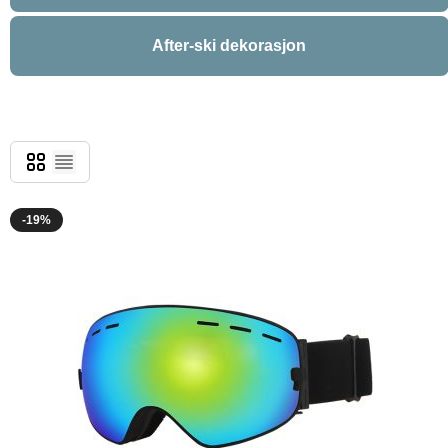
After-ski dekorasjon
Grid
List
-19%