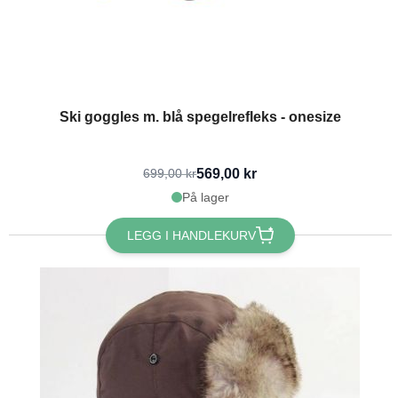
Ski goggles m. blå spegelrefleks - onesize
569,00 kr
699,00 kr
På lager
LEGG I HANDLEKURV