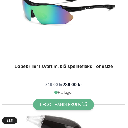
Løpebriller i svart m. blå speilrefleks - onesize
239,00 kr
319,00 kr
På lager
LEGG I HANDLEKURV
-21%