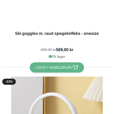
Ski goggles m. raud spegelrefleks - onesize
569,00 kr
699,00 kr
På lager
LEGG I HANDLEKURV
-33%