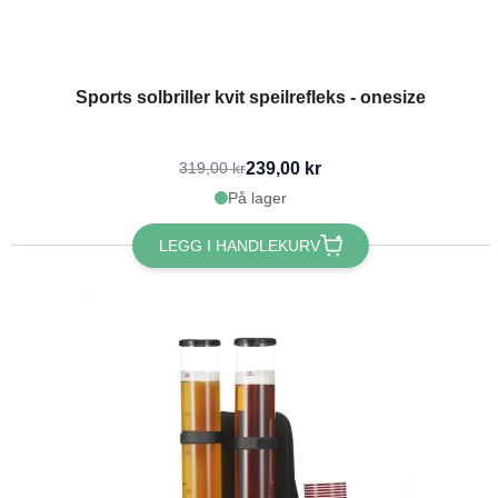
Sports solbriller kvit speilrefleks - onesize
239,00 kr
319,00 kr
På lager
LEGG I HANDLEKURV