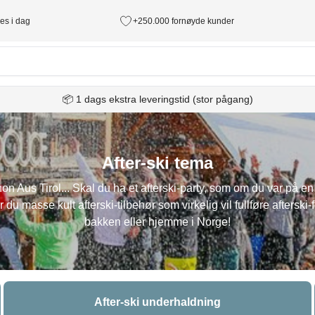
des i dag
+250.000 fornøyde kunder
📦 1 dags ekstra leveringstid (stor pågang)
After-ski tema
s Tirol... Skal du ha et afterski-party, som om du var på en s
r du masse kult afterski-tilbehør som virkelig vil fullføre afterski
bakken eller hjemme i Norge!
After-ski underhaldning