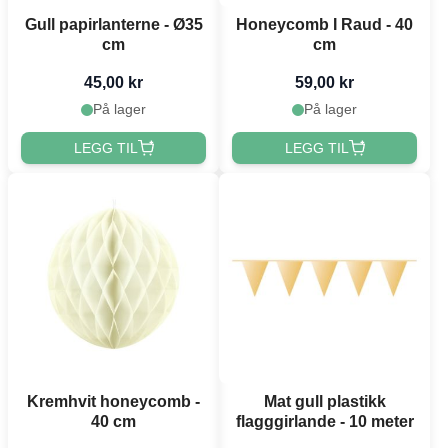
Gull papirlanterne - Ø35
Honeycomb I Raud - 40
cm
cm
45,00 kr
59,00 kr
På lager
På lager
LEGG TIL
LEGG TIL
Kremhvit honeycomb -
Mat gull plastikk
40 cm
flagggirlande - 10 meter