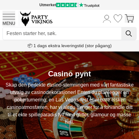
Utmerket
MENU
Skip to Content
📦 1 dags ekstra leveringstid (stor pågang)
Casino pynt
Skap den perfekte casino-stemningen med vårt fantastiske
utvalg av casinodekorasjoner! Enten du planlegger en
pokerturnering, en Las Vegas-fest eller bare elsker
casinoatmosfæren, har vi alt du trenger for å forvandle ditt
til et ekte spilleparadis fylt med glitter, glamour og masse
hell.