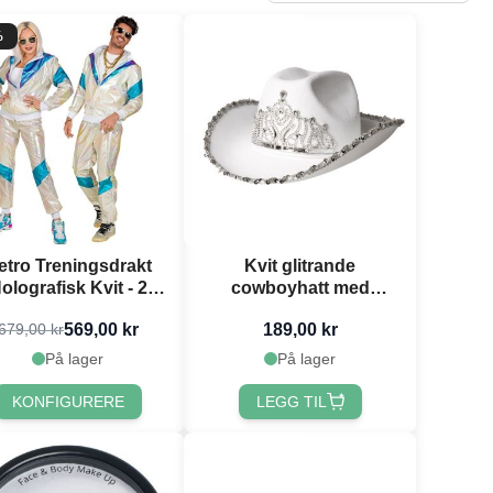
%
etro Treningsdrakt
Kvit glitrande
olografisk Kvit - 2
cowboyhatt med
delar
glitrande tiara
569,00 kr
189,00 kr
679,00 kr
På lager
På lager
KONFIGURERE
LEGG TIL