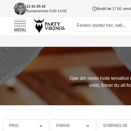
21 61 05 42
Bestill før 17.00, sen
Kundeservice 9:00-14:00
MENU
Skip to Content
Gjør din neste hvite temafest
unikt, finner du alt fr
PRIS
FARGE
STØRRELSE