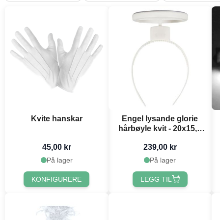
Kvite hanskar
Engel lysande glorie
hårbøyle kvit - 20x15,6
cm
45,00 kr
239,00 kr
På lager
På lager
KONFIGURERE
LEGG TIL