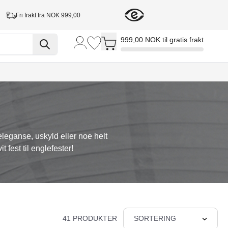
Fri frakt fra NOK 999,00
Toggle minicart, Cart is empty
999,00 NOK til gratis frakt
leganse, uskyld eller noe helt
it fest til englefester!
41 PRODUKTER
SORTERING