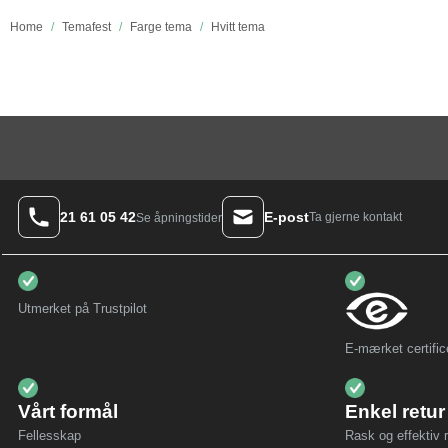
Home
/
Temafest
/
Farge tema
/
Hvitt tema
21 61 05 42
E-post
Ta gjerne kontakt
Se åpningstider
Utmerket på Trustpilot
E-mærket certific
Vårt formål
Enkel retur
Fellesskap
Rask og effektiv r