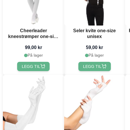
Cheerleader
Seler kvite one-size
kneestrømper one-size
unisex
kvit og svart
99,00 kr
59,00 kr
På lager
På lager
LEGG TIL
LEGG TIL