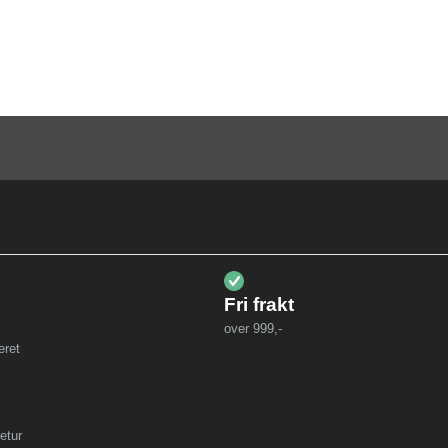
Fri frakt
over 999,-
eret
etur