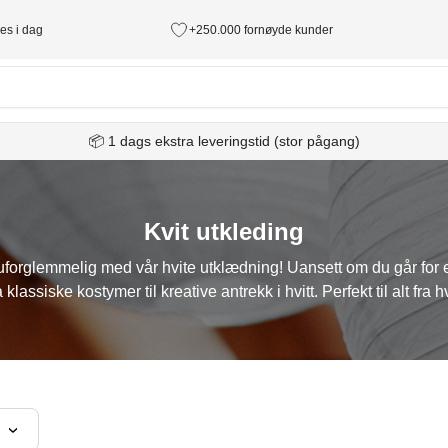
des i dag
+250.000 fornøyde kunder
📦 1 dags ekstra leveringstid (stor pågang)
Kvit utkleding
 uforglemmelig med vår hvite utklædning! Uansett om du går for e
a klassiske kostymer til kreative antrekk i hvitt. Perfekt til alt fra hv