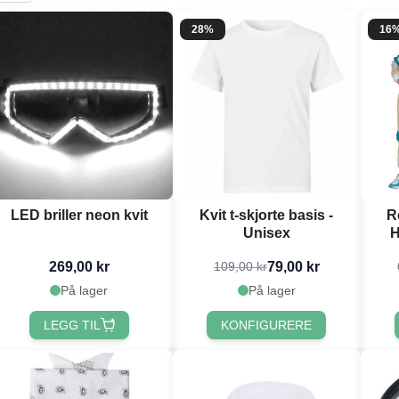
28%
16
LED briller neon kvit
Kvit t-skjorte basis -
R
Unisex
H
269,00 kr
79,00 kr
109,00 kr
På lager
På lager
LEGG TIL
KONFIGURERE