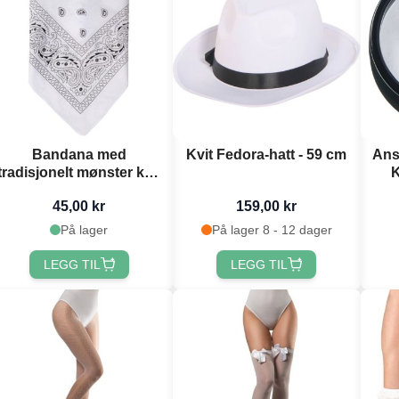
Bandana med
Kvit Fedora-hatt - 59 cm
Ans
tradisjonelt mønster kvit
K
- onesize
45,00 kr
159,00 kr
På lager
På lager 8 - 12 dager
LEGG TIL
LEGG TIL