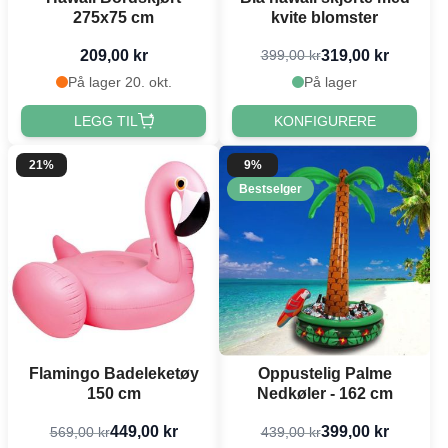
275x75 cm
kvite blomster
209,00 kr
319,00 kr
399,00 kr
På lager 20. okt.
På lager
LEGG TIL
KONFIGURERE
21%
9%
Bestselger
Flamingo Badeleketøy
Oppustelig Palme
150 cm
Nedkøler - 162 cm
449,00 kr
399,00 kr
569,00 kr
439,00 kr