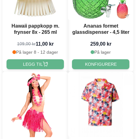
Hawaii pappkopp m.
Ananas formet
frynser 8x - 265 ml
glassdispenser - 4,5 liter
11,00 kr
259,00 kr
109,00 kr
På lager 8 - 12 dager
På lager
LEGG TIL
KONFIGURERE