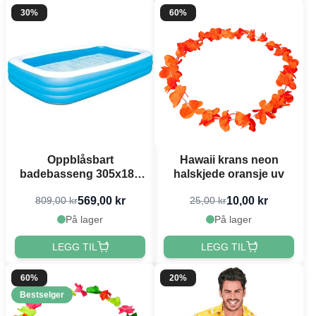
30%
60%
Oppblåsbart
Hawaii krans neon
badebasseng 305x183
halskjede oransje uv
cm
569,00 kr
10,00 kr
809,00 kr
25,00 kr
På lager
På lager
LEGG TIL
LEGG TIL
60%
20%
Bestselger