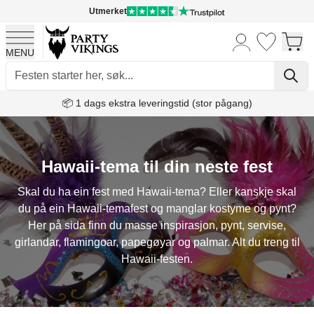
Utmerket
MENU
Skip to Content
📦 1 dags ekstra leveringstid (stor pågang)
Hawaii-tema til din neste fest
Skal du ha ein fest med Hawaii-tema? Eller kanskje skal
du på ein Hawaii-temafest og manglar kostyme og pynt?
Her på sida finn du masse inspirasjon, pynt, servise,
girlandar, flamingoar, papegøyar og palmar. Alt du treng til
Hawaii-festen.