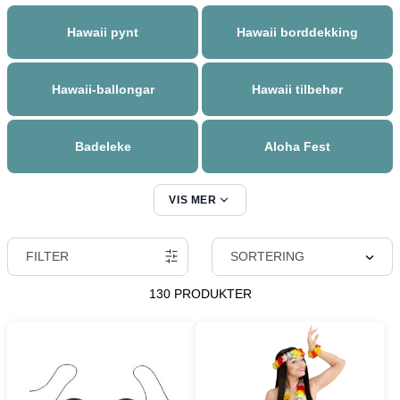
Hawaii pynt
Hawaii borddekking
Hawaii-ballongar
Hawaii tilbehør
Badeleke
Aloha Fest
VIS MER
Hawaii-kostymer
FILTER
SORTERING
130 PRODUKTER