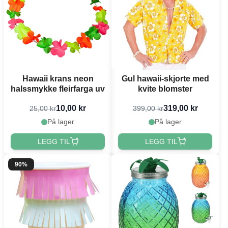
Hawaii krans neon
Gul hawaii-skjorte med
halssmykke fleirfarga uv
kvite blomster
10,00 kr
319,00 kr
25,00 kr
399,00 kr
På lager
På lager
LEGG TIL
LEGG TIL
90%