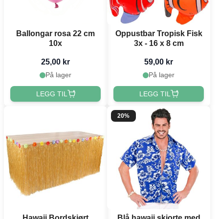
Ballongar rosa 22 cm
Oppustbar Tropisk Fisk
10x
3x - 16 x 8 cm
25,00 kr
59,00 kr
På lager
På lager
LEGG TIL
LEGG TIL
20%
Hawaii Bordskjørt
Blå hawaii skjorte med