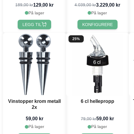
129,00 kr
3.229,00 kr
189,00 kr
4.039,00 kr
På lager
På lager
LEGG TIL
KONFIGURERE
25%
Vinstopper krom metall
6 cl hellepropp
2x
59,00 kr
59,00 kr
79,00 kr
På lager
På lager