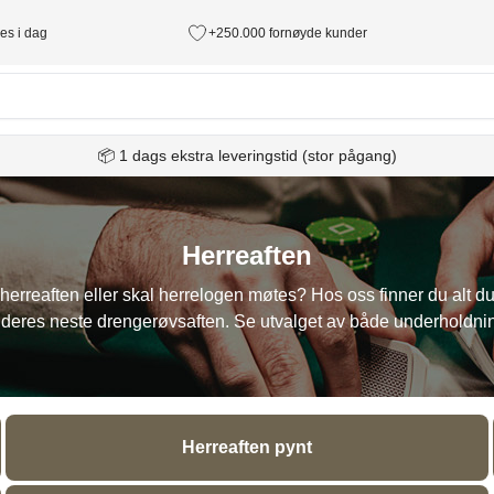
des i dag
+250.000 fornøyde kunder
📦 1 dags ekstra leveringstid (stor pågang)
Herreaften
l herreaften eller skal herrelogen møtes? Hos oss finner du alt du
 deres neste drengerøvsaften. Se utvalget av både underholdnin
Herreaften pynt