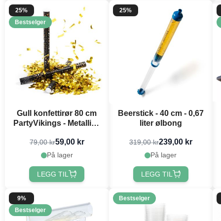
25%
25%
Bestselger
Gull konfettirør 80 cm
Beerstick - 40 cm - 0,67
PartyVikings - Metallisk
liter ølbong
Rektangulær
59,00 kr
239,00 kr
79,00 kr
319,00 kr
På lager
På lager
LEGG TIL
LEGG TIL
9%
Bestselger
Bestselger