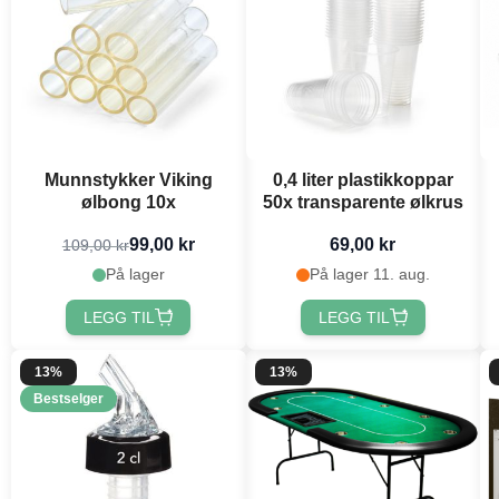
Munnstykker Viking
0,4 liter plastikkoppar
ølbong 10x
50x transparente ølkrus
99,00 kr
69,00 kr
109,00 kr
På lager
På lager 11. aug.
LEGG TIL
LEGG TIL
13%
13%
Bestselger