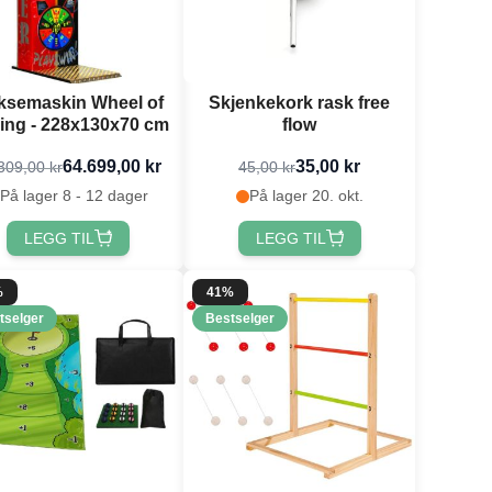
ksemaskin Wheel of
Skjenkekork rask free
ing - 228x130x70 cm
flow
64.699,00 kr
35,00 kr
309,00 kr
45,00 kr
På lager 8 - 12 dager
På lager 20. okt.
LEGG TIL
LEGG TIL
%
41%
tselger
Bestselger