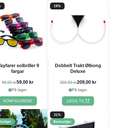
%
19%
ayfarer solbriller 9
Dobbelt Trakt Ølbong
fargar
Deluxe
59,00 kr
209,00 kr
99,00 kr
259,00 kr
På lager
På lager
KONFIGURERE
LEGG TIL
%
31%
tselger
Bestselger