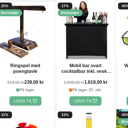
25%
17%
40
Bestselger
Bestselger
Ringspel med
Mobil bar svart
W
poengtavle
cocktailbar inkl. veske
transportabel - 115x100
239,00 kr
1.619,00 kr
319,00 kr
1.939,00 kr
cm
På lager
På lager 20. okt.
LEGG TIL
LEGG TIL
31%
33%
40
Bes