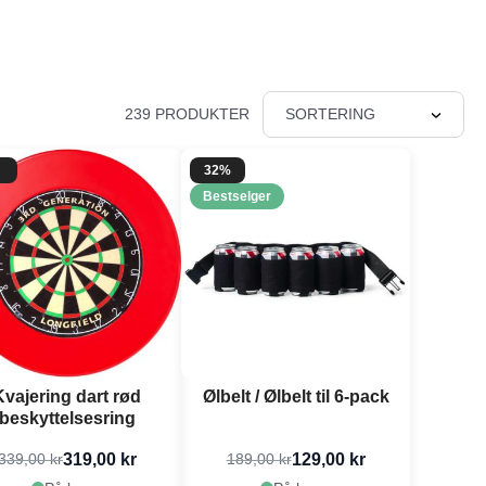
239 PRODUKTER
SORTERING
32%
Bestselger
Kvajering dart rød
Ølbelt / Ølbelt til 6-pack
beskyttelsesring
319,00 kr
129,00 kr
339,00 kr
189,00 kr