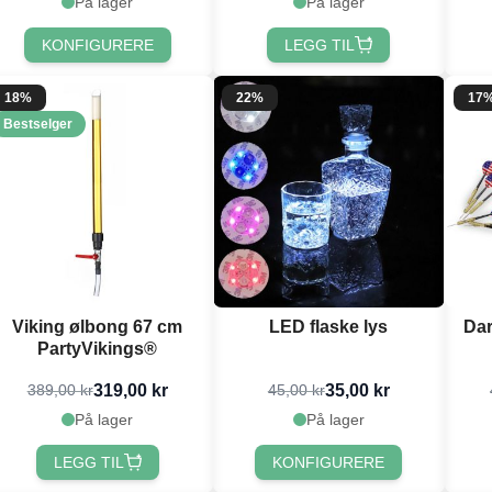
På lager
På lager
KONFIGURERE
LEGG TIL
18%
22%
17
Bestselger
Viking ølbong 67 cm
LED flaske lys
Dar
PartyVikings®
319,00 kr
35,00 kr
389,00 kr
45,00 kr
På lager
På lager
LEGG TIL
KONFIGURERE