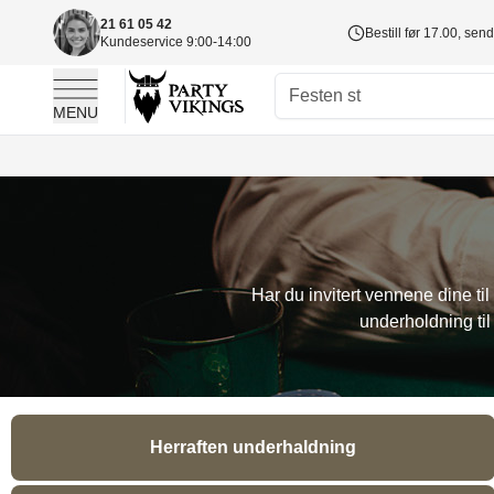
21 61 05 42
Bestill før 17.00, sen
Kundeservice 9:00-14:00
MENU
Skip to Content
Har du invitert vennene dine ti
underholdning til
Herraften underhaldning