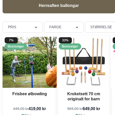
Herreaften ballongar
PRIS
FARGE
STØRRELSE
7%
33%
Bestselger
Bestselger
Frisbee ølbowling
Kroketsett 70 cm
originalt for barn
419,00 kr
649,00 kr
449,00 kr
969,00 kr