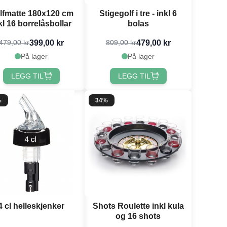
lfmatte 180x120 cm
Stigegolf i tre - inkl 6
kl 16 borrelåsbollar
bolas
399,00 kr
479,00 kr
479,00 kr
809,00 kr
På lager
På lager
LEGG TIL
LEGG TIL
%
34%
4 cl helleskjenker
Shots Roulette inkl kula
og 16 shots