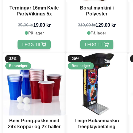
Terningar 16mm Kvite
Borat mankini i
PartyVikings 5x
Polyester
19,00 kr
129,00 kr
35,00 kr
319,00 kr
På lager
På lager
LEGG TIL
LEGG TIL
32%
20%
Bestselger
Bestselger
Beer Pong-pakke med
Leige Boksemaskin
24x koppar og 2x baller
freeplay/betaling