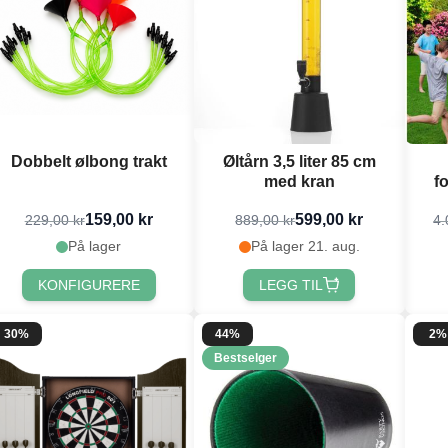
Dobbelt ølbong trakt
Øltårn 3,5 liter 85 cm
med kran
f
159,00 kr
599,00 kr
229,00 kr
889,00 kr
4.
På lager
På lager 21. aug.
KONFIGURERE
LEGG TIL
30%
44%
2%
Bestselger