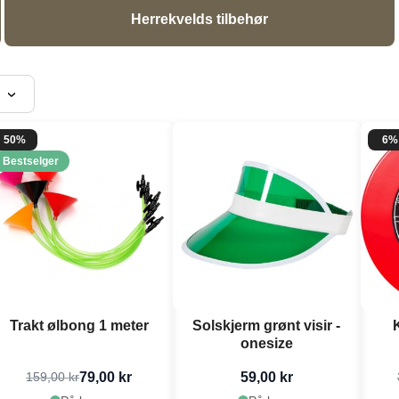
Herrekvelds tilbehør
50%
6%
Bestselger
Trakt ølbong 1 meter
Solskjerm grønt visir -
onesize
79,00 kr
59,00 kr
159,00 kr