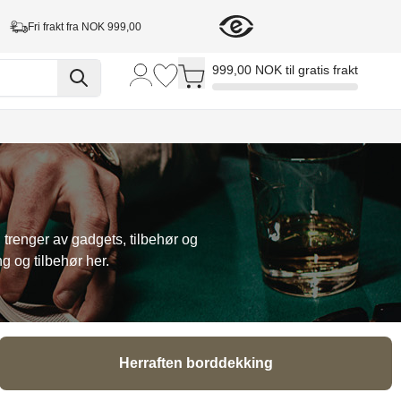
Fri frakt fra NOK 999,00
Toggle minicart, Cart is empty
999,00 NOK til gratis frakt
 trenger av gadgets, tilbehør og
g og tilbehør her.
Herraften borddekking