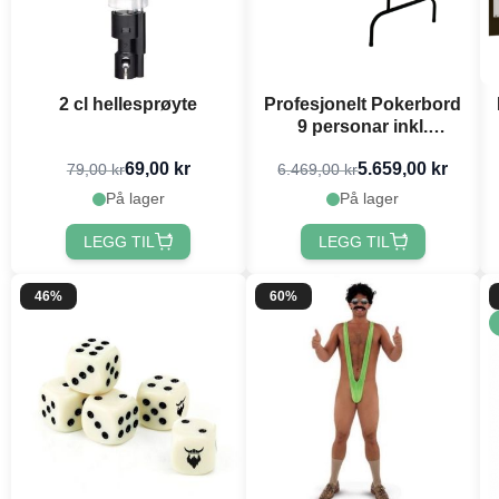
2 cl hellesprøyte
Profesjonelt Pokerbord
9 personar inkl.
kopholdar
69,00 kr
5.659,00 kr
79,00 kr
6.469,00 kr
På lager
På lager
LEGG TIL
LEGG TIL
46%
60%