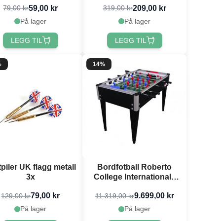
59,00 kr
209,00 kr
79,00 kr
319,00 kr
På lager
På lager
LEGG TIL
LEGG TIL
%
14%
piler UK flagg metall
Bordfotball Roberto
3x
College International -
134x110x90 cm
79,00 kr
9.699,00 kr
129,00 kr
11.319,00 kr
På lager
På lager