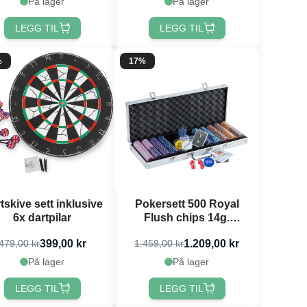
På lager
På lager
LEGG TIL
LEGG TIL
%
17%
tskive sett inklusive
Pokersett 500 Royal
6x dartpilar
Flush chips 14g.
aluminiumskoffert high
399,00 kr
1.209,00 kr
479,00 kr
1.459,00 kr
stakes PartyVikings
På lager
På lager
LEGG TIL
LEGG TIL