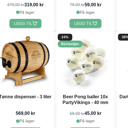
319,00 kr
59,00 kr
479,00 kr
79,00 kr
På lager
På lager
LEGG TIL
LEGG TIL
24%
39
Bestselger
Tønne dispenser - 3 liter
Beer Pong baller 10x
Dart
PartyVikings - 40 mm
569,00 kr
45,00 kr
59,00 kr
På lager
På lager