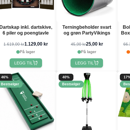
Dartskap inkl. dartskive,
Terningbeholder svart
Bo
6 piler og poengtavle
og grøn PartyVikings
Box
1.129,00 kr
25,00 kr
1.619,00 kr
45,00 kr
66.
På lager
På lager
LEGG TIL
LEGG TIL
46%
40%
17
Bestselger
Bestselger
Bes