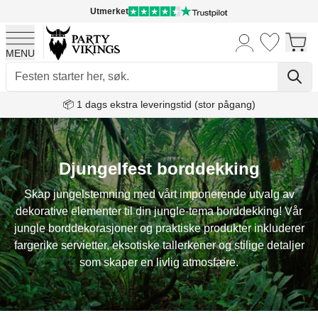
Utmerket
MENU
Skip to Content
📦 1 dags ekstra leveringstid (stor pågang)
Djungelfest borddekking
Skap jungelstemning med vårt imponerende utvalg av
dekorative elementer til din jungle-tema borddekking! Vår
jungle borddekorasjoner og praktiske produkter inkluderer
fargerike servietter, eksotiske tallerkener og stilige detaljer
som skaper en livlig atmosfære.