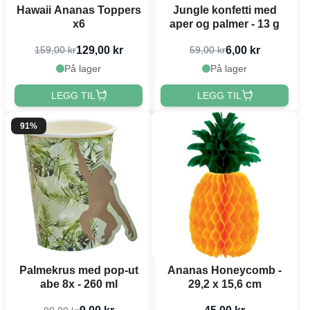
Hawaii Ananas Toppers
Jungle konfetti med
x6
aper og palmer - 13 g
129,00 kr
6,00 kr
159,00 kr
59,00 kr
På lager
På lager
LEGG TIL
LEGG TIL
91%
Palmekrus med pop-ut
Ananas Honeycomb -
abe 8x - 260 ml
29,2 x 15,6 cm