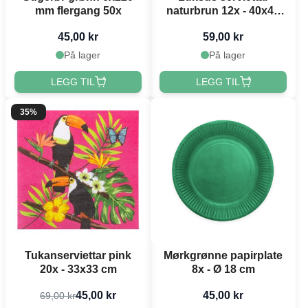
mm flergang 50x
naturbrun 12x - 40x40
cm
45,00 kr
59,00 kr
På lager
På lager
LEGG TIL
LEGG TIL
35%
Tukanserviettar pink
Mørkgrønne papirplate
20x - 33x33 cm
8x - Ø 18 cm
45,00 kr
45,00 kr
69,00 kr