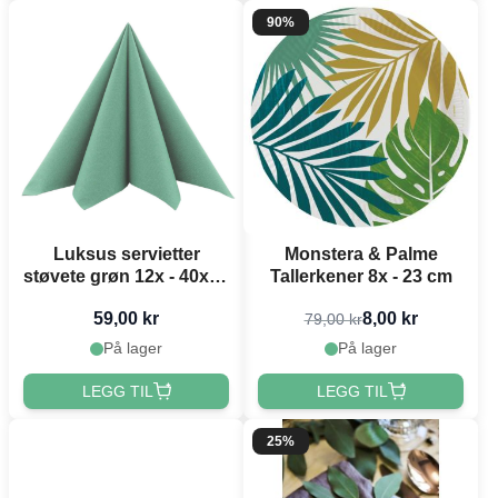
90%
Luksus servietter
Monstera & Palme
støvete grøn 12x - 40x40
Tallerkener 8x - 23 cm
cm
59,00 kr
8,00 kr
79,00 kr
På lager
På lager
LEGG TIL
LEGG TIL
25%