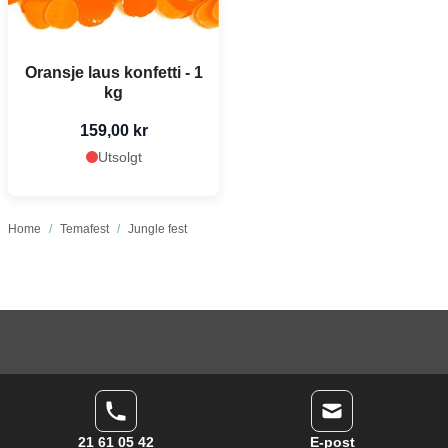
Oransje laus konfetti - 1
kg
159,00 kr
Utsolgt
Home
/
Temafest
/
Jungle fest
21 61 05 42
E-post