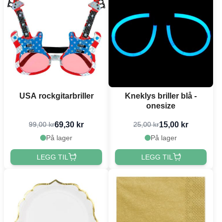
USA rockgitarbriller
Kneklys briller blå -
onesize
69,30 kr
15,00 kr
99,00 kr
25,00 kr
På lager
På lager
LEGG TIL
LEGG TIL