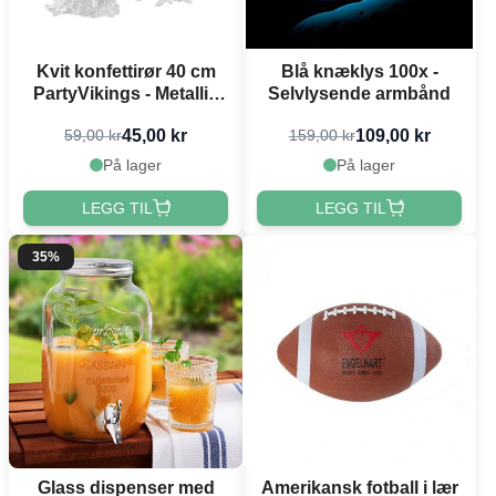
Kvit konfettirør 40 cm
Blå knæklys 100x -
PartyVikings - Metallic
Selvlysende armbånd
Rektangulær
45,00 kr
109,00 kr
59,00 kr
159,00 kr
På lager
På lager
LEGG TIL
LEGG TIL
35%
Glass dispenser med
Amerikansk fotball i lær