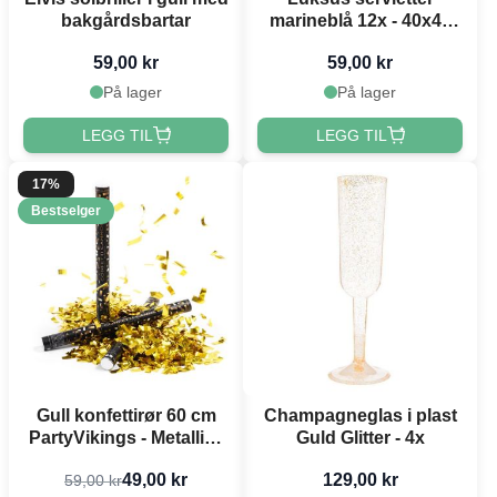
bakgårdsbartar
marineblå 12x - 40x40
cm
59,00 kr
59,00 kr
På lager
På lager
LEGG TIL
LEGG TIL
17%
Bestselger
Gull konfettirør 60 cm
Champagneglas i plast
PartyVikings - Metallisk
Guld Glitter - 4x
Rektangulær
49,00 kr
129,00 kr
59,00 kr