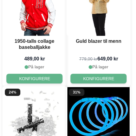
1950-talls collage
Guld blazer til menn
baseballjakke
489,00 kr
649,00 kr
779,00 kr
På lager
På lager
KONFIGURERE
KONFIGURERE
24%
31%