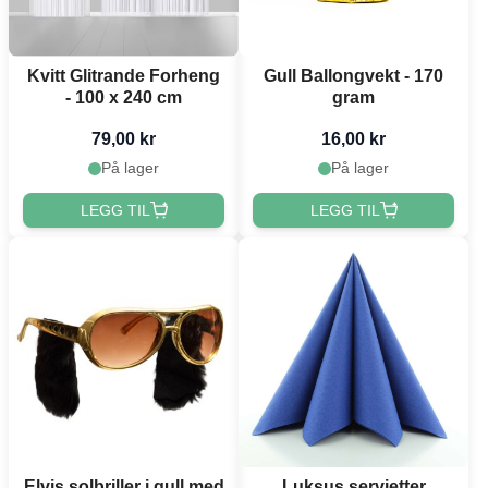
Kvitt Glitrande Forheng
Gull Ballongvekt - 170
- 100 x 240 cm
gram
79,00 kr
16,00 kr
På lager
På lager
LEGG TIL
LEGG TIL
Elvis solbriller i gull med
Luksus servietter