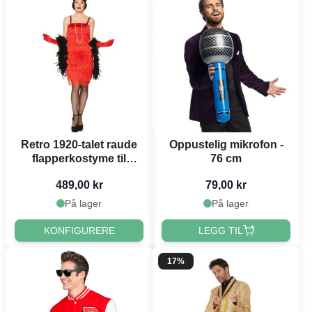
Retro 1920-talet raude
Oppustelig mikrofon -
flapperkostyme til
76 cm
kvinner
489,00 kr
79,00 kr
På lager
På lager
KONFIGURERE
LEGG TIL
17%