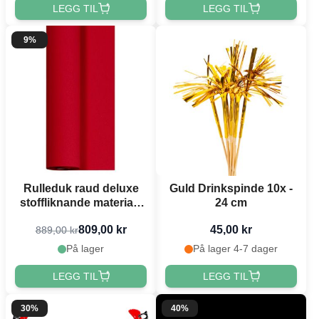
LEGG TIL
LEGG TIL
9%
Rulleduk raud deluxe
Guld Drinkspinde 10x -
stoffliknande materiale
24 cm
1,2 x 25 meter
809,00 kr
45,00 kr
889,00 kr
På lager
På lager 4-7 dager
LEGG TIL
LEGG TIL
30%
40%