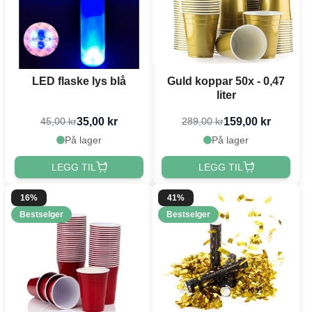
LED flaske lys blå
Guld koppar 50x - 0,47
liter
35,00 kr
159,00 kr
45,00 kr
289,00 kr
På lager
På lager
LEGG TIL
LEGG TIL
16%
41%
Bestselger
Bestselger