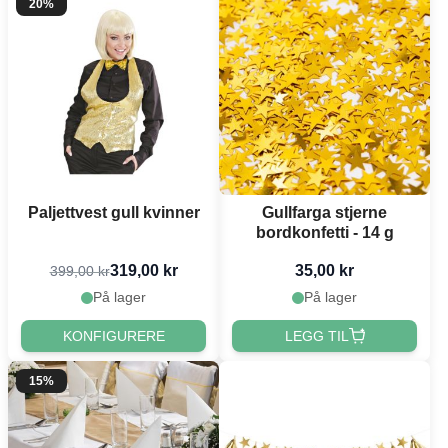
20%
Paljettvest gull kvinner
Gullfarga stjerne
bordkonfetti - 14 g
319,00 kr
35,00 kr
399,00 kr
På lager
På lager
KONFIGURERE
LEGG TIL
15%