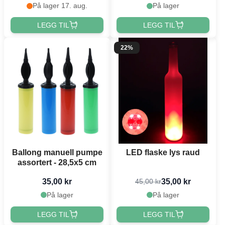
På lager 17. aug.
På lager
LEGG TIL
LEGG TIL
22%
Ballong manuell pumpe
LED flaske lys raud
assortert - 28,5x5 cm
35,00 kr
35,00 kr
45,00 kr
På lager
På lager
LEGG TIL
LEGG TIL