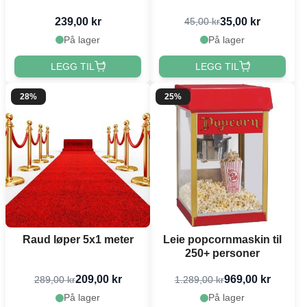
239,00 kr
35,00 kr
45,00 kr
På lager
På lager
LEGG TIL
LEGG TIL
28%
25%
Raud løper 5x1 meter
Leie popcornmaskin til
250+ personer
209,00 kr
969,00 kr
289,00 kr
1.289,00 kr
På lager
På lager