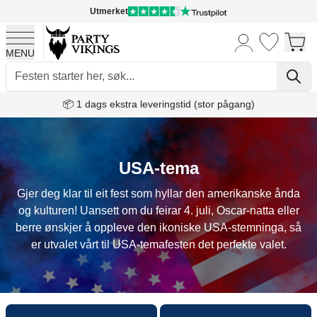
Utmerket
MENU
Skip to Content
📦 1 dags ekstra leveringstid (stor pågang)
USA-tema
Gjer deg klar til eit fest som hyllar den amerikanske ånda
og kulturen! Uansett om du feirar 4. juli, Oscar-natta eller
berre ønskjer å oppleve den ikoniske USA-stemninga, så
er utvalet vårt til USA-temafesten det perfekte valet.