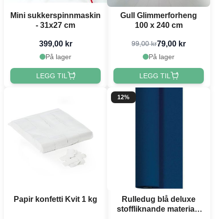
Mini sukkerspinnmaskin
Gull Glimmerforheng
- 31x27 cm
100 x 240 cm
399,00 kr
79,00 kr
99,00 kr
På lager
På lager
LEGG TIL
LEGG TIL
12%
Papir konfetti Kvit 1 kg
Rulledug blå deluxe
stoffliknande materiale
1,2 x 25 meter