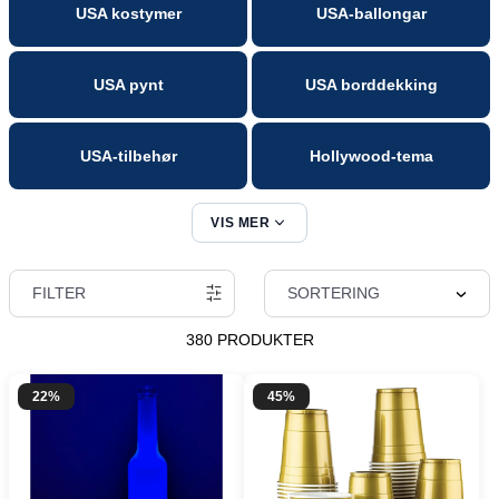
USA kostymer
USA-ballongar
USA pynt
USA borddekking
USA-tilbehør
Hollywood-tema
VIS MER
4. juli
FILTER
SORTERING
380 PRODUKTER
22%
45%