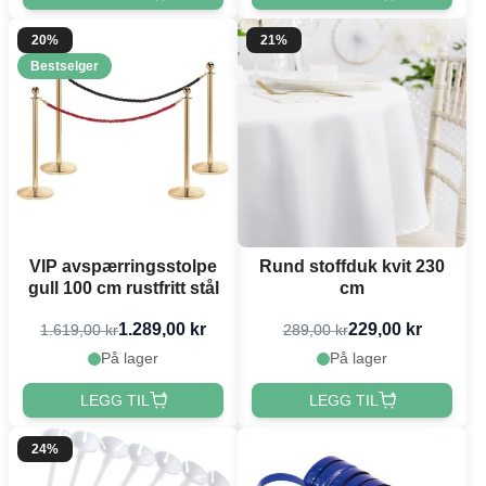
20%
21%
Bestselger
VIP avspærringsstolpe
Rund stoffduk kvit 230
gull 100 cm rustfritt stål
cm
1.289,00 kr
229,00 kr
1.619,00 kr
289,00 kr
På lager
På lager
LEGG TIL
LEGG TIL
24%