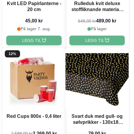
Kvit LED Papirlanterne -
Rulleduk kvit deluxe
20 cm
stoffliknande materiale
1,2 x 25 meter
45,00 kr
489,00 kr
649,00 kr
På lager 7. aug.
På lager
LEGG TIL
LEGG TIL
12%
Red Cups 800x - 0,4 liter
Svart duk med gull- og
sølvprikker - 130x180
cm
2.269,00 kr
79,00 kr
2.589,00 kr