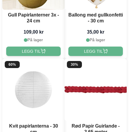
Gull Papirlanterner 3x -
Ballong med gullkonfetti
24 cm
- 30 cm
109,00 kr
35,00 kr
På lager
På lager
LEGG TIL
LEGG TIL
60%
30%
Kvit papirlanterna - 30
Rød Papir Guirlande -
cm
3,65 meter