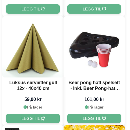
LEGG TIL
LEGG TIL
Luksus servietter gull
Beer pong hatt spelsett
12x - 40x40 cm
- inkl. Beer Pong-hatt,
baller & Red Cups
59,00 kr
161,00 kr
På lager
På lager
LEGG TIL
LEGG TIL