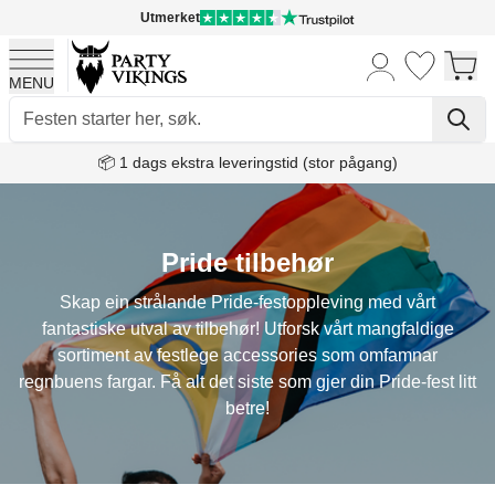
Utmerket
MENU
Skip to Content
📦 1 dags ekstra leveringstid (stor pågang)
Pride tilbehør
Skap ein strålande Pride-festoppleving med vårt
fantastiske utval av tilbehør! Utforsk vårt mangfaldige
sortiment av festlege accessories som omfamnar
regnbuens fargar. Få alt det siste som gjer din Pride-fest litt
betre!