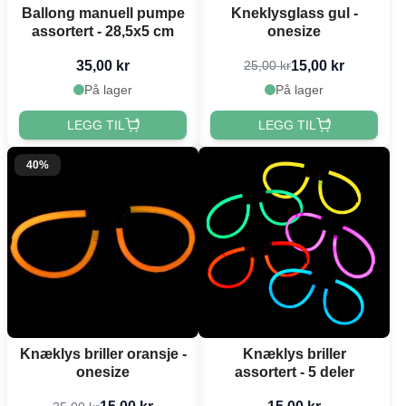
Ballong manuell pumpe
Kneklysglass gul -
assortert - 28,5x5 cm
onesize
35,00 kr
15,00 kr
25,00 kr
På lager
På lager
LEGG TIL
LEGG TIL
40%
Knæklys briller oransje -
Knæklys briller
onesize
assortert - 5 deler