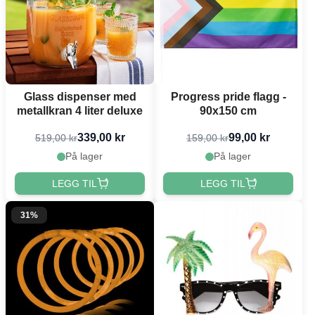
Glass dispenser med
Progress pride flagg -
metallkran 4 liter deluxe
90x150 cm
339,00 kr
99,00 kr
519,00 kr
159,00 kr
På lager
På lager
LEGG TIL
LEGG TIL
31%