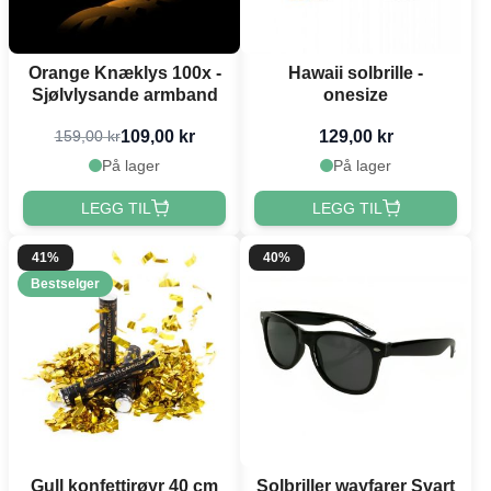
Orange Knæklys 100x -
Hawaii solbrille -
Sjølvlysande armband
onesize
109,00 kr
129,00 kr
159,00 kr
På lager
På lager
LEGG TIL
LEGG TIL
41%
40%
Bestselger
Gull konfettirøyr 40 cm
Solbriller wayfarer Svart