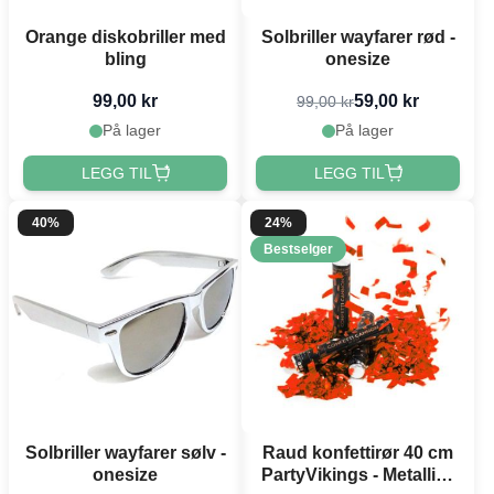
Orange diskobriller med
Solbriller wayfarer rød -
bling
onesize
99,00 kr
59,00 kr
99,00 kr
På lager
På lager
LEGG TIL
LEGG TIL
40%
24%
Bestselger
Solbriller wayfarer sølv -
Raud konfettirør 40 cm
onesize
PartyVikings - Metallisk