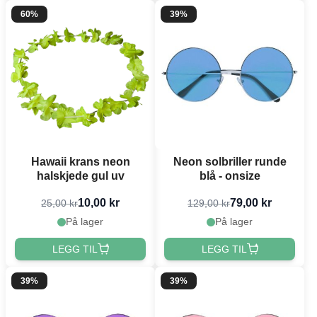
60%
39%
Hawaii krans neon
Neon solbriller runde
halskjede gul uv
blå - onsize
10,00 kr
79,00 kr
25,00 kr
129,00 kr
På lager
På lager
LEGG TIL
LEGG TIL
39%
39%