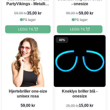
PartyVikings - Metallisk
- onesize
Rektangulær
35,00 kr
59,00 kr
59,00 kr
99,00 kr
På lager
På lager
LEGG TIL
LEGG TIL
40%
Hjertebriller one-size
Kneklys briller blå -
unisex rosa
onesize
59,00 kr
15,00 kr
25,00 kr