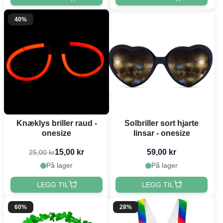
40%
Knæklys briller raud -
Solbriller sort hjarte
onesize
linsar - onesize
15,00 kr
59,00 kr
25,00 kr
På lager
På lager
LEGG TIL
LEGG TIL
60%
28%