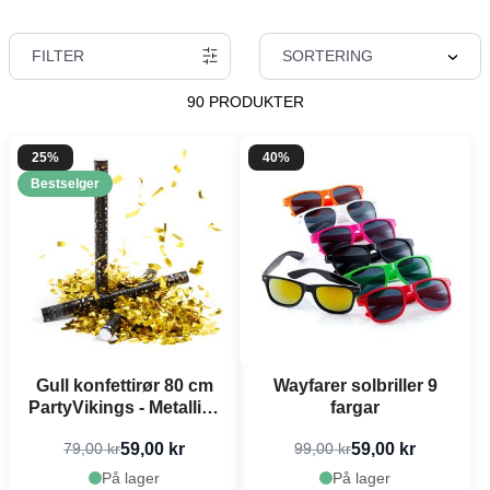
FILTER
SORTERING
90 PRODUKTER
25%
40%
Bestselger
Gull konfettirør 80 cm
Wayfarer solbriller 9
PartyVikings - Metallisk
fargar
Rektangulær
59,00 kr
59,00 kr
79,00 kr
99,00 kr
På lager
På lager