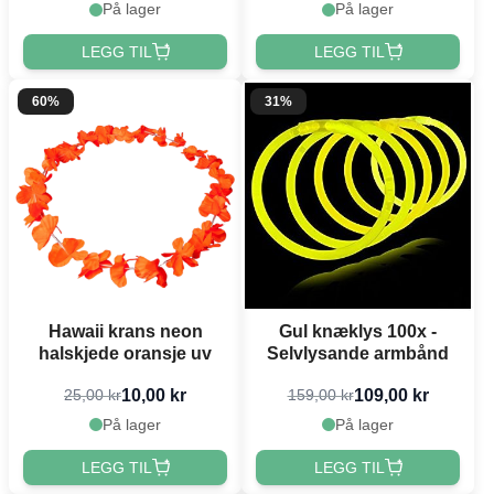
På lager
På lager
LEGG TIL
LEGG TIL
60%
31%
Hawaii krans neon
Gul knæklys 100x -
halskjede oransje uv
Selvlysande armbånd
10,00 kr
109,00 kr
25,00 kr
159,00 kr
På lager
På lager
LEGG TIL
LEGG TIL