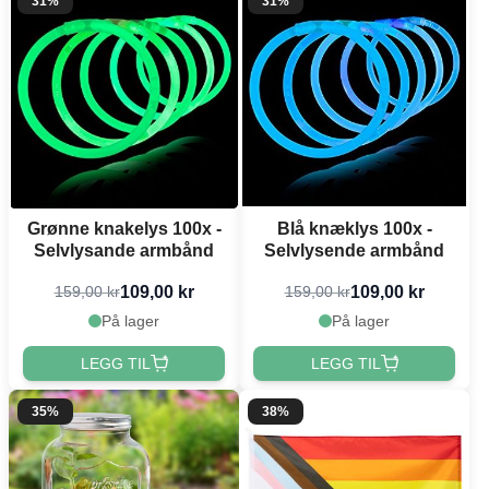
31%
31%
Grønne knakelys 100x -
Blå knæklys 100x -
Selvlysande armbånd
Selvlysende armbånd
109,00 kr
109,00 kr
159,00 kr
159,00 kr
På lager
På lager
LEGG TIL
LEGG TIL
35%
38%