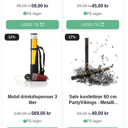
Rektangulær
59,00 kr
45,00 kr
99,00 kr
59,00 kr
På lager
På lager
LEGG TIL
LEGG TIL
12%
17%
Mobil drinkdispenser 3
Sølv konfettirør 60 cm
liter
PartyVikings - Metallic
Rektangulær
569,00 kr
49,00 kr
649,00 kr
59,00 kr
På lager
På lager