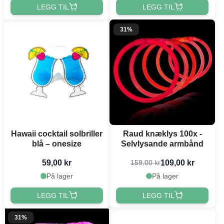
LEGG TIL
LEGG TIL
31%
Hawaii cocktail solbriller
Raud knæklys 100x -
blå – onesize
Selvlysande armbånd
59,00 kr
109,00 kr
159,00 kr
På lager
På lager
LEGG TIL
LEGG TIL
31%