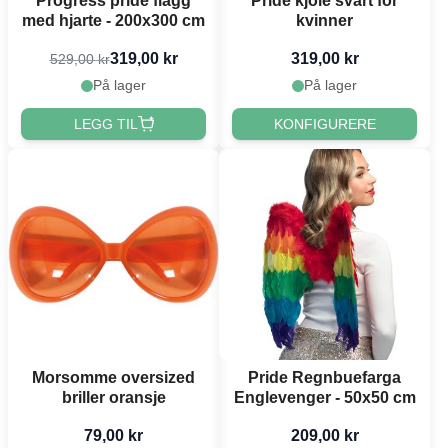
Progress pride flagg
Pride kjole svart for
med hjarte - 200x300 cm
kvinner
319,00 kr
319,00 kr
529,00 kr
På lager
På lager
LEGG TIL
KONFIGURERE
Morsomme oversized
Pride Regnbuefarga
briller oransje
Englevenger - 50x50 cm
79,00 kr
209,00 kr