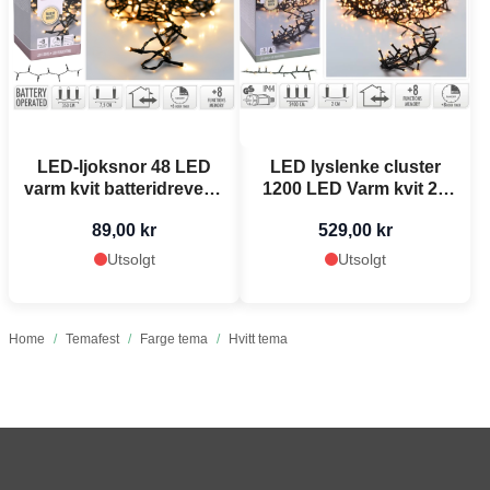
LED-ljoksnor 48 LED
LED lyslenke cluster
varm kvit batteridreven -
1200 LED Varm kvit 24
3,5 m
m
89,00 kr
529,00 kr
Utsolgt
Utsolgt
Home
/
Temafest
/
Farge tema
/
Hvitt tema