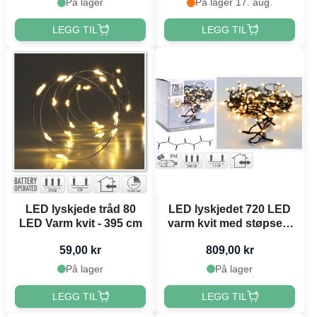
På lager
På lager 17. aug.
LEGG TIL
LEGG TIL
LED lyskjede tråd 80
LED lyskjedet 720 LED
LED Varm kvit - 395 cm
varm kvit med støpsel -
54 m
59,00 kr
809,00 kr
På lager
På lager
LEGG TIL
LEGG TIL