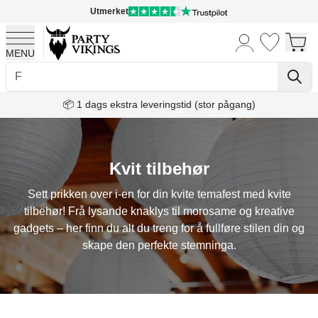
Utmerket
MENU
Skip to Content
📦 1 dags ekstra leveringstid (stor pågang)
Kvit tilbehør
Sett prikken over i-en for din kvite temafest med kvite
tilbehør! Frå lysande knaklys til morosame og kreative
gadgets – her finn du alt du treng for å fullføre stilen din og
skape den perfekte stemninga.