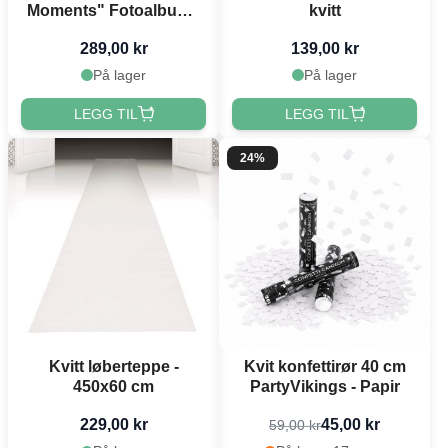
Moments" Fotoalbum -
kvitt
20 x 24,5 cm
289,00 kr
139,00 kr
På lager
På lager
LEGG TIL
LEGG TIL
24%
Kvitt løberteppe -
Kvit konfettirør 40 cm
450x60 cm
PartyVikings - Papir
229,00 kr
45,00 kr
59,00 kr