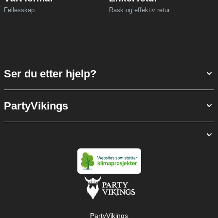
Fellesskap
Rask og effektiv retur
Ser du etter hjelp?
PartyVikings
PartyVikings