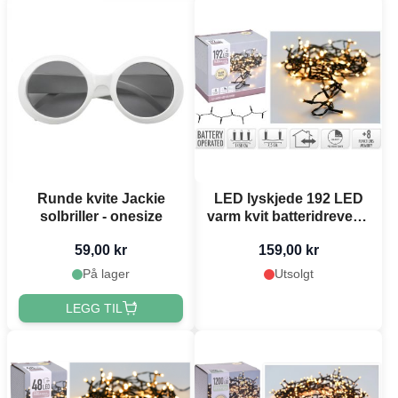
Runde kvite Jackie
LED lyskjede 192 LED
solbriller - onesize
varm kvit batteridreven -
14,5 m
59,00 kr
159,00 kr
På lager
Utsolgt
LEGG TIL