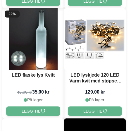
LEGG TIL
LEGG TIL
22%
LED flaske lys Kvitt
LED lyskjede 120 LED
Varm kvit med støpsel -
9 m
35,00 kr
129,00 kr
45,00 kr
På lager
På lager
LEGG TIL
LEGG TIL