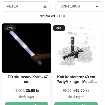
FILTER
SORTERING
32 PRODUKTER
22%
24%
LED skumstav Kvitt - 47
Kvit konfettirør 40 cm
cm
PartyVikings - Metallic
Rektangulær
35,00 kr
45,00 kr
45,00 kr
59,00 kr
På lager
På lager