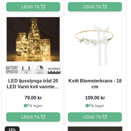
LEGG TIL
LEGG TIL
LED ljusslynga tråd 20
Kvitt Blomsterkrans - 18
LED Varm kvit vanntett -
cm
95 cm
79,00 kr
109,00 kr
På lager
På lager
LEGG TIL
LEGG TIL
19%