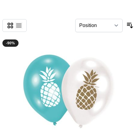
Grid
List
-90%