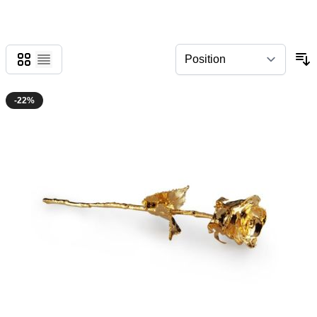
Grid
List
-22%