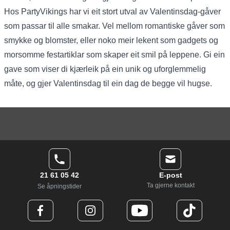
Hos PartyVikings har vi eit stort utval av Valentinsdag-gåver
som passar til alle smakar. Vel mellom romantiske gåver som
smykke og blomster, eller noko meir lekent som gadgets og
morsomme festartiklar som skaper eit smil på leppene. Gi ein
gave som viser di kjærleik på ein unik og uforglemmelig
måte, og gjer Valentinsdag til ein dag de begge vil hugse.
21 61 05 42
E-post
Ta gjerne kontakt
Se åpningstider