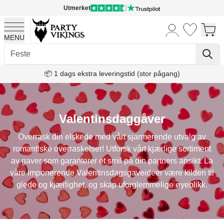
Utmerket
MENU
Skip to Content
📦 1 dags ekstra leveringstid (stor pågang)
Valentinsdaggåver
Overrask din elskede med vårt sjarmerende utvalg av
romantiske overraskelser! Utforsk vårt kjærlige sortiment
av gaver som garanterer et smil på din partners ansikt. La
våre imponerende Valentinsdagsgaveideer være kilden til
glede og kjærlighet, og skap uforglemmelige øyeblikk.