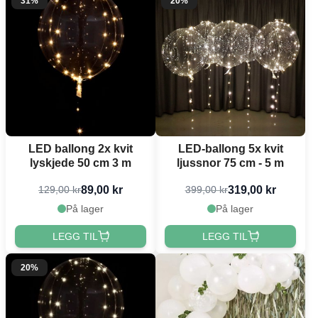
31%
20%
LED ballong 2x kvit
LED-ballong 5x kvit
lyskjede 50 cm 3 m
ljussnor 75 cm - 5 m
89,00 kr
319,00 kr
129,00 kr
399,00 kr
På lager
På lager
LEGG TIL
LEGG TIL
20%