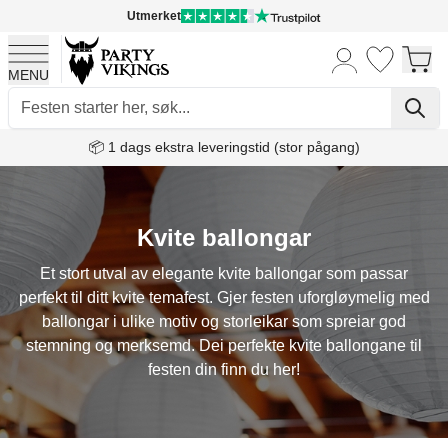
Utmerket
MENU
Skip to Content
📦 1 dags ekstra leveringstid (stor pågang)
Kvite ballongar
Et stort utval av elegante kvite ballongar som passar
perfekt til ditt kvite temafest. Gjer festen uforgløymelig med
ballongar i ulike motiv og storleikar som spreiar god
stemning og merksemd. Dei perfekte kvite ballongane til
festen din finn du her!