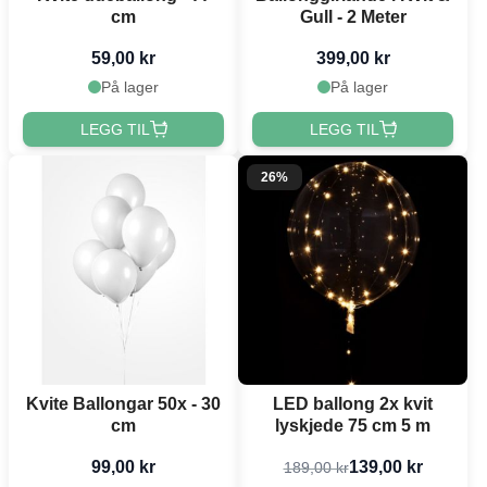
cm
Gull - 2 Meter
59,00 kr
399,00 kr
På lager
På lager
LEGG TIL
LEGG TIL
26%
Kvite Ballongar 50x - 30
LED ballong 2x kvit
cm
lyskjede 75 cm 5 m
99,00 kr
139,00 kr
189,00 kr