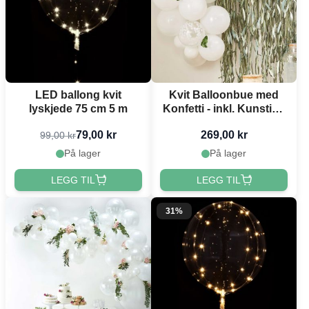
LED ballong kvit
Kvit Balloonbue med
lyskjede 75 cm 5 m
Konfetti - inkl. Kunstige
Blad 52 delar
79,00 kr
269,00 kr
99,00 kr
På lager
På lager
LEGG TIL
LEGG TIL
31%