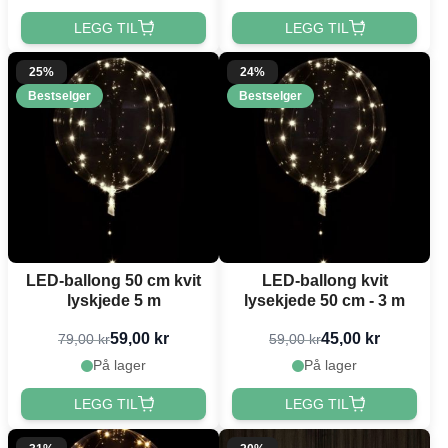
LEGG TIL
LEGG TIL
25%
24%
Bestselger
Bestselger
LED-ballong 50 cm kvit
LED-ballong kvit
lyskjede 5 m
lysekjede 50 cm - 3 m
59,00 kr
45,00 kr
79,00 kr
59,00 kr
På lager
På lager
LEGG TIL
LEGG TIL