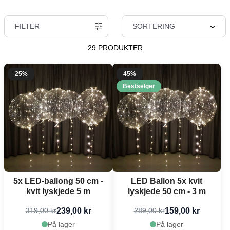
FILTER
SORTERING
29 PRODUKTER
25%
45%
Bestselger
5x LED-ballong 50 cm -
LED Ballon 5x kvit
kvit lyskjede 5 m
lyskjede 50 cm - 3 m
239,00 kr
159,00 kr
319,00 kr
289,00 kr
På lager
På lager