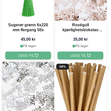
Sugerør grønn 6x220
Roségull
mm flergang 50x
kjærlighetsbokstav
bordkonfetti - 14 g
45,00 kr
35,00 kr
På lager
På lager
LEGG TIL
LEGG TIL
56%