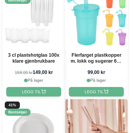
Bestselger
3 cl plastshotglas 100x
Flerfarget plastkopper
klare gjenbrukbare
m. lokk og sugerør 6x -
380 ml
149,00 kr
99,00 kr
159,00 kr
På lager
På lager
LEGG TIL
LEGG TIL
41%
Bestselger