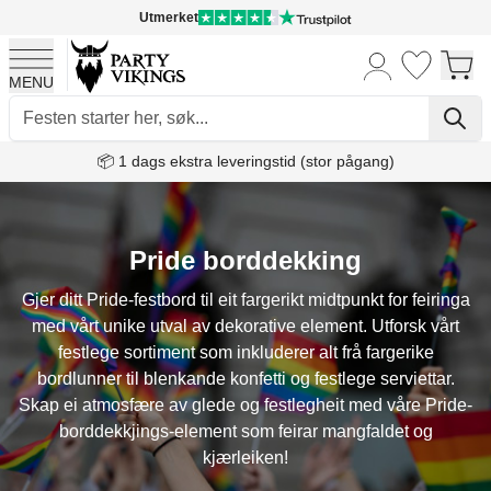
Utmerket
MENU
Skip to Content
📦 1 dags ekstra leveringstid (stor pågang)
Pride borddekking
Gjer ditt Pride-festbord til eit fargerikt midtpunkt for feiringa
med vårt unike utval av dekorative element. Utforsk vårt
festlege sortiment som inkluderer alt frå fargerike
bordlunner til blenkande konfetti og festlege serviettar.
Skap ei atmosfære av glede og festlegheit med våre Pride-
borddekkjings-element som feirar mangfaldet og
kjærleiken!