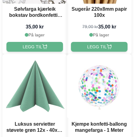
Sølvfarga kjærleik
Sugerår 220x8mm papir
bokstav bordkonfetti -
100x
14 g
35,00 kr
35,00 kr
79,00 kr
På lager
På lager
LEGG TIL
LEGG TIL
Luksus servietter
Kjempe konfetti-ballong
støvete grøn 12x - 40x40
mangefarga - 1 Meter
cm