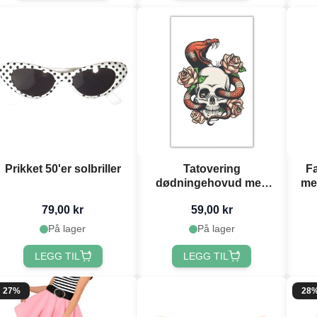
Prikket 50'er solbriller
Tatovering
Fa
dødningehovud med
me
roses og slange 10.5x20
79,00 kr
59,00 kr
cm
På lager
På lager
LEGG TIL
LEGG TIL
27%
28