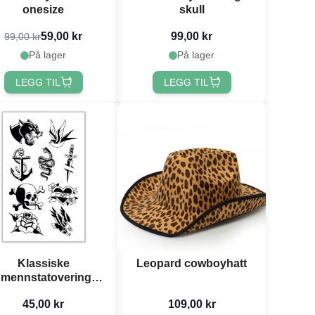
onesize
skull
59,00 kr
99,00 kr
99,00 kr
På lager
På lager
LEGG TIL
LEGG TIL
Klassiske
Leopard cowboyhatt
ømennstatoveringar
midlertidige 9x
45,00 kr
109,00 kr