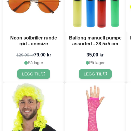
Neon solbriller runde
Ballong manuell pumpe
rød - onesize
assortert - 28,5x5 cm
79,00 kr
35,00 kr
129,00 kr
På lager
På lager
LEGG TIL
LEGG TIL