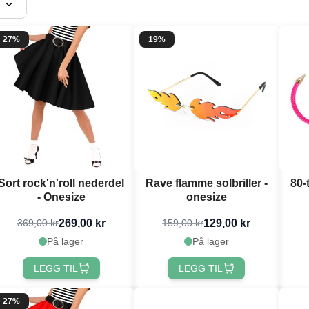
27%
19%
Sort rock'n'roll nederdel
Rave flamme solbriller -
80-
- Onesize
onesize
269,00 kr
129,00 kr
369,00 kr
159,00 kr
På lager
På lager
LEGG TIL
LEGG TIL
27%