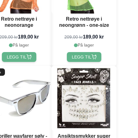
Retro nettrøye i
Retro nettrøye i
neonorange
neongrønn - one-size
189,00 kr
189,00 kr
209,00 kr
209,00 kr
På lager
På lager
LEGG TIL
LEGG TIL
%
riller wayfarer sølv -
Ansiktssmykker suger