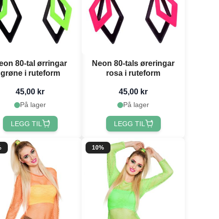
eon 80-tal ørringar
Neon 80-tals øreringar
grøne i ruteform
rosa i ruteform
45,00 kr
45,00 kr
På lager
På lager
LEGG TIL
LEGG TIL
%
10%