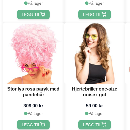
På lager
På lager
LEGG TIL
LEGG TIL
Stor lys rosa paryk med
Hjertebriller one-size
pandehår
unisex gul
309,00 kr
59,00 kr
På lager
På lager
LEGG TIL
LEGG TIL