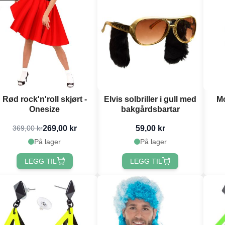
Rød rock'n'roll skjørt -
Elvis solbriller i gull med
M
Onesize
bakgårdsbartar
269,00 kr
59,00 kr
369,00 kr
På lager
På lager
LEGG TIL
LEGG TIL