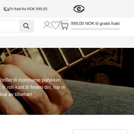
Fri frakt fra NOK 999,00
Toggle minicart, Cart is empty
999,00 NOK til gratis frakt
lbriller til morosame parykker.
' roll-kant til festen din, har vi
val av tilbehør!