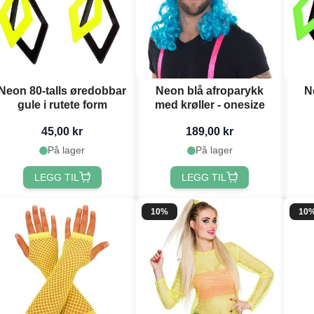
Neon 80-talls øredobbar
Neon blå afroparykk
N
gule i rutete form
med krøller - onesize
45,00 kr
189,00 kr
På lager
På lager
LEGG TIL
LEGG TIL
10%
10