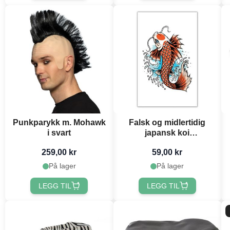
Punkparykk m. Mohawk
Falsk og midlertidig
i svart
japansk koi
fisketatovering 10.5x20
259,00 kr
59,00 kr
cm
På lager
På lager
LEGG TIL
LEGG TIL