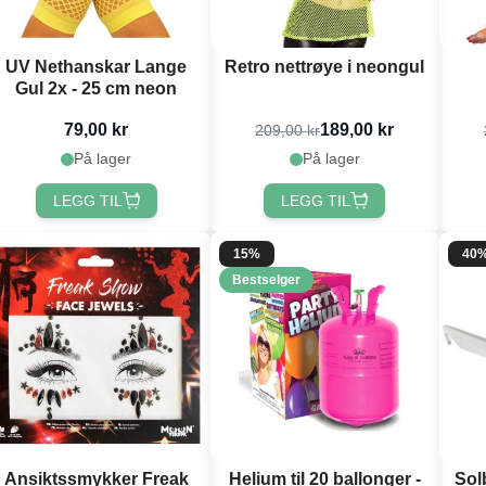
UV Nethanskar Lange
Retro nettrøye i neongul
Gul 2x - 25 cm neon
79,00 kr
189,00 kr
209,00 kr
På lager
På lager
LEGG TIL
LEGG TIL
15%
40
Bestselger
Ansiktssmykker Freak
Helium til 20 ballonger -
Solb