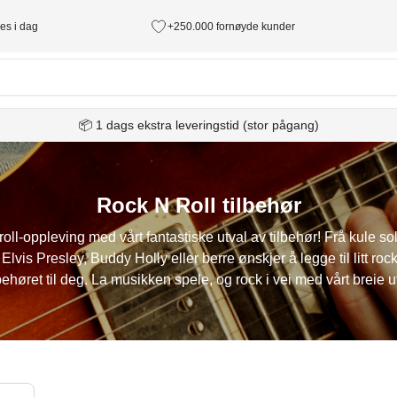
des i dag
+250.000 fornøyde kunder
📦 1 dags ekstra leveringstid (stor pågang)
Rock N Roll tilbehør
roll-oppleving med vårt fantastiske utval av tilbehør! Frå kule so
is Presley, Buddy Holly eller berre ønskjer å legge til litt rock 'n
lbehøret til deg. La musikken spele, og rock i vei med vårt breie ut