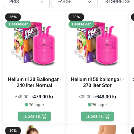
PRIS
FARGE
STØRRELSE
26%
20%
Bestselger
Bestselger
Helium til 30 Ballongar -
Helium til 50 ballongar -
240 liter Normal
370 liter Stor
479,00 kr
649,00 kr
649,00 kr
809,00 kr
På lager
På lager
LEGG TIL
LEGG TIL
10%