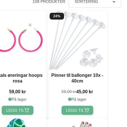
108 PRODUKTER
SORTERING
24%
tals øreringar hoops
Pinner til ballonger 10x -
rosa
40cm
59,00 kr
45,00 kr
59,00 kr
På lager
På lager
LEGG TIL
LEGG TIL