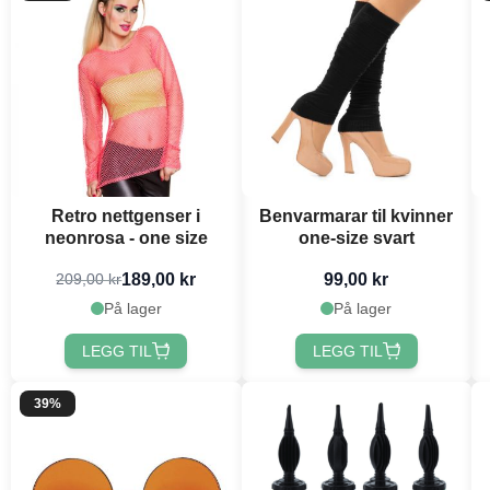
Retro nettgenser i
Benvarmarar til kvinner
neonrosa - one size
one-size svart
189,00 kr
99,00 kr
209,00 kr
På lager
På lager
LEGG TIL
LEGG TIL
39%