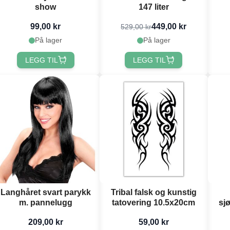
show
147 liter
99,00 kr
449,00 kr
529,00 kr
På lager
På lager
LEGG TIL
LEGG TIL
Langhåret svart parykk
Tribal falsk og kunstig
m. pannelugg
tatovering 10.5x20cm
sj
209,00 kr
59,00 kr