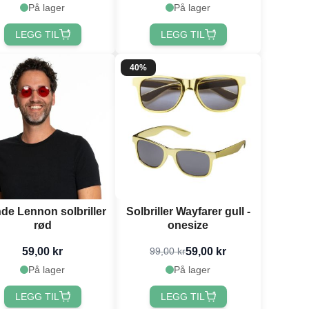
På lager
På lager
LEGG TIL
LEGG TIL
40%
de Lennon solbriller
Solbriller Wayfarer gull -
rød
onesize
59,00 kr
59,00 kr
99,00 kr
På lager
På lager
LEGG TIL
LEGG TIL