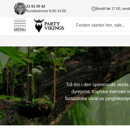
21 61 05 42
Bestill før 17.00, sen
Kundeservice 9:00-14:00
MENU
Skip to Content
Trå inn i den spennande verda a
dyreprint, tropiske mønster o
fantastiske utval av junglekosty