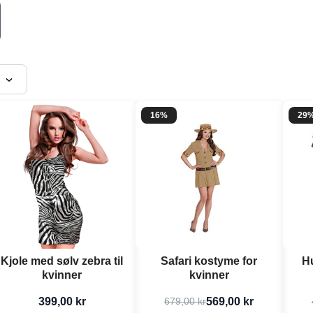
16%
29
Kjole med sølv zebra til
Safari kostyme for
H
kvinner
kvinner
399,00 kr
569,00 kr
679,00 kr