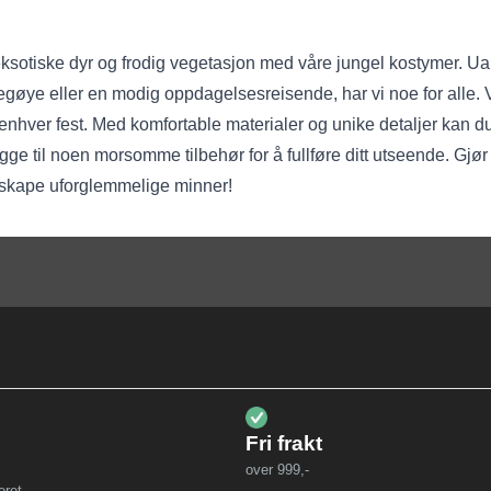
 eksotiske dyr og frodig vegetasjon med våre jungel kostymer. U
apegøye eller en modig oppdagelsesreisende, har vi noe for alle.
på enhver fest. Med komfortable materialer og unike detaljer kan
egge til noen morsomme tilbehør for å fullføre ditt utseende. Gjør 
skape uforglemmelige minner!
Fri frakt
over 999,-
eret