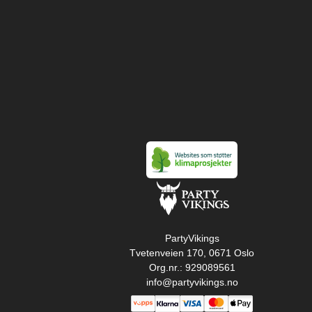
PartyVikings
Tvetenveien 170, 0671 Oslo
Org.nr.: 929089561
info@partyvikings.no