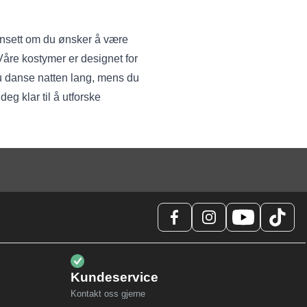
ansett om du ønsker å være
 Våre kostymer er designet for
 du danse natten lang, mens du
deg klar til å utforske
Kundeservice
Kontakt oss gjerne