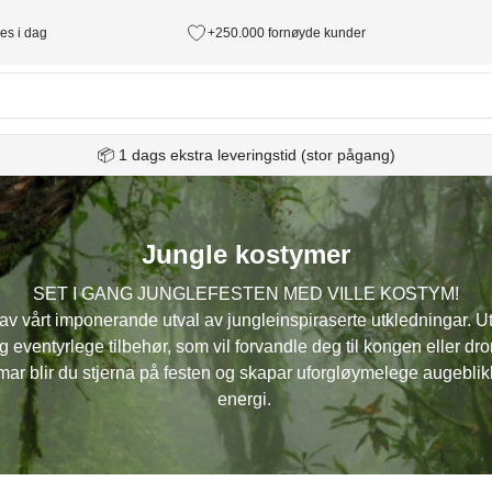
des i dag
+250.000 fornøyde kunder
📦 1 dags ekstra leveringstid (stor pågang)
Jungle kostymer
SET I GANG JUNGLEFESTEN MED VILLE KOSTYM!
v vårt imponerande utval av jungleinspiraserte utkledningar. Ut
g eventyrlege tilbehør, som vil forvandle deg til kongen eller d
mar blir du stjerna på festen og skapar uforgløymelege augeblik
energi.