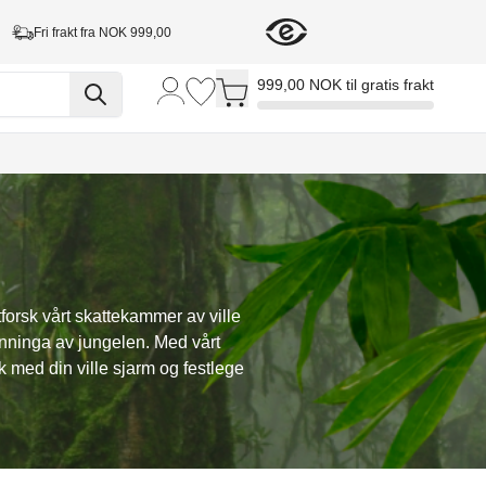
Fri frakt fra NOK 999,00
Toggle minicart, Cart is empty
999,00 NOK til gratis frakt
forsk vårt skattekammer av ville
ronninga av jungelen. Med vårt
k med din ville sjarm og festlege