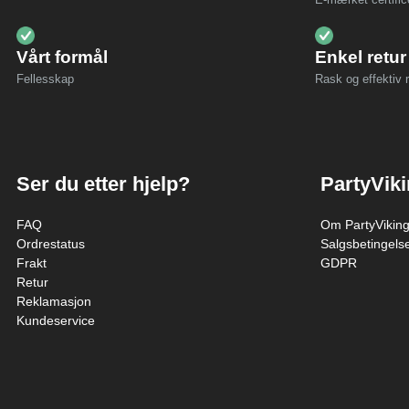
Vårt formål
Enkel retur
Fellesskap
Rask og effektiv r
Ser du etter hjelp?
PartyVik
FAQ
Om PartyVikin
Ordrestatus
Salgsbetingels
Frakt
GDPR
Retur
Reklamasjon
Kundeservice