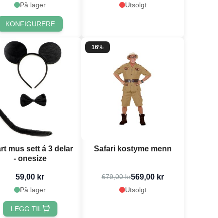
På lager
Utsolgt
KONFIGURERE
16%
rt mus sett á 3 delar
Safari kostyme menn
- onesize
59,00 kr
569,00 kr
679,00 kr
På lager
Utsolgt
LEGG TIL