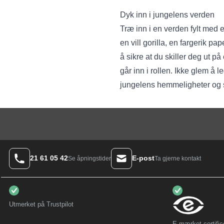
Dyk inn i jungelens verden
Træ inn i en verden fylt med
en vill gorilla, en fargerik p
å sikre at du skiller deg ut 
går inn i rollen. Ikke glem å l
jungelens hemmeligheter og 
21 61 05 42
E-post
Ta gjerne kontakt
Se åpningstider
Utmerket på Trustpilot
E-mærket certific