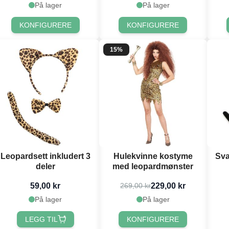
På lager
På lager
KONFIGURERE
KONFIGURERE
15%
Leopardsett inkludert 3
Hulekvinne kostyme
Sva
deler
med leopardmønster
59,00 kr
229,00 kr
269,00 kr
På lager
På lager
LEGG TIL
KONFIGURERE