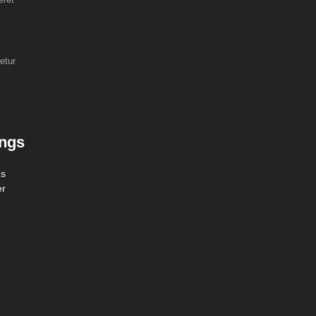
etur
ings
gs
er