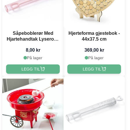
Såpeboblerør Med
Hjerteforma gjestebok -
Hjartehandtak Lyserosa
44x37.5 cm
- 10 cm
8,00 kr
369,00 kr
På lager
På lager
LEGG TIL
LEGG TIL