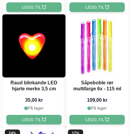
LEGG TIL
LEGG TIL
Raud blinkande LED
Såpeboble rør
hjarte merke 3,5 cm
multifarge 6x - 115 ml
35,00 kr
109,00 kr
På lager
På lager
LEGG TIL
LEGG TIL
24%
17%