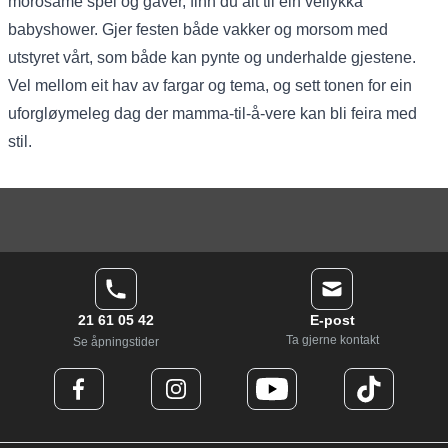
morosame spel og gåver, finn du alt til ein vellykka
babyshower. Gjer festen både vakker og morsom med
utstyret vårt, som både kan pynte og underhalde gjestene.
Vel mellom eit hav av fargar og tema, og sett tonen for ein
uforgløymeleg dag der mamma-til-å-vere kan bli feira med
stil.
21 61 05 42
E-post
Ta gjerne kontakt
Se åpningstider