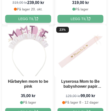
239,00 kr
319,00 kr
319,00 kr
På lager 20. okt.
På lager
LEGG TIL
LEGG TIL
23%
Hårbøylen mom to be
Lyserosa Mom to Be
pink
babyshower papir
skråbånd - 75 cm
35,00 kr
99,00 kr
129,00 kr
På lager
På lager 8 - 12 dager