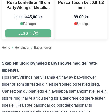
Rosa konfettirør 40 cm
Posca Tusch kvit 0,9-1,3
PartyVikings - Metallisk
mm
rektangulær
45,00 kr
89,00 kr
59,00 kr
På lager
Utsolgt
LEGG TIL
Home
/
Hendingar
/
Babyshower
Skap ein uforgløymeleg babyshower med dei rette
tilbehøra
Hos PartyVikings har vi samla eit hav av babyshower
tilbehør som gir festen din eit personleg og festleg preg.
Uansett om du planlegg ein avslappa samankomst eller ein
stor feiring, har vi alt du treng for å dekorere og gjere festen
spesiell. Frå søte ballongar og borddekorasjonar til