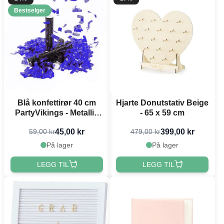
Bestselger
Blå konfettirør 40 cm
Hjarte Donutstativ Beige
PartyVikings - Metallic
- 65 x 59 cm
Rektangulær
45,00 kr
399,00 kr
59,00 kr
479,00 kr
På lager
På lager
LEGG TIL
LEGG TIL