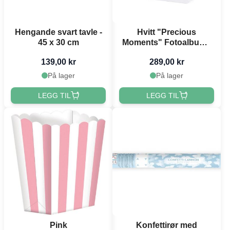
Hengande svart tavle -
Hvitt "Precious
45 x 30 cm
Moments" Fotoalbum -
20 x 24,5 cm
139,00 kr
289,00 kr
På lager
På lager
LEGG TIL
LEGG TIL
Pink
Konfettirør med