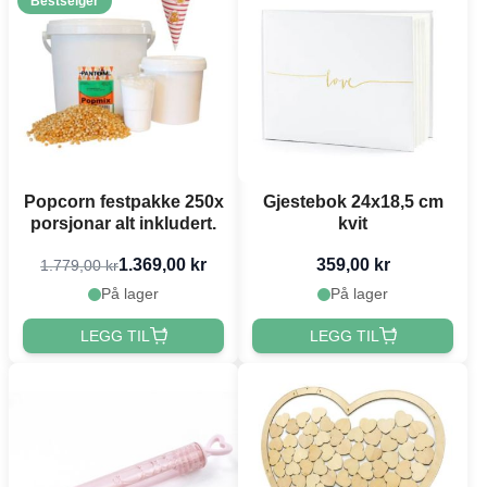
Bestselger
Popcorn festpakke 250x
Gjestebok 24x18,5 cm
porsjonar alt inkludert.
kvit
1.369,00 kr
359,00 kr
1.779,00 kr
På lager
På lager
LEGG TIL
LEGG TIL