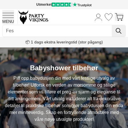
Utmerket
MENU
Skip to Content
📦 1 dags ekstra leveringstid (stor pågang)
Babyshower tilbehør
Piff opp babydusjen din med vårt festlige utvalg av
tilbehør! Utforsk en verden av morsomme og stilige
elementer som vil tilføre et preg av sjarm og eleganse til
ditt arrangement. Vårt utvalg inkluderer alt fra dekorative
detaljer til praktiske tilbehør som gjør babydusjen din enda
mer minneverdig. Skap en fortryllende atmosfære med
våre nøye utvalgte produkter!