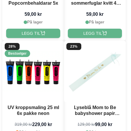
Popcornbehaldarar 5x
sommerfuglar kvitt 40
cm
59,00 kr
59,00 kr
På lager
På lager
LEGG TIL
LEGG TIL
28%
23%
Bestselger
UV kroppsmaling 25 ml
Lyseblå Mom to Be
6x pakke neon
babyshower papir
skråband - 75 cm
229,00 kr
99,00 kr
319,00 kr
129,00 kr