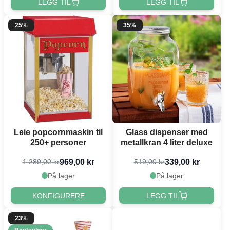
LEGG TIL
LEGG TIL
25%
35%
Leie popcornmaskin til
Glass dispenser med
250+ personer
metallkran 4 liter deluxe
969,00 kr
339,00 kr
1.289,00 kr
519,00 kr
På lager
På lager
KONFIGURERE
LEGG TIL
23%