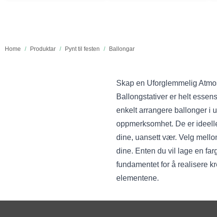
Home
/
Produktar
/
Pynt til festen
/
Ballongar
Skap en Uforglemmelig Atmos
Ballongstativer er helt essen
enkelt arrangere ballonger i 
oppmerksomhet. De er ideelle 
dine, uansett vær. Velg mellom
dine. Enten du vil lage en far
fundamentet for å realisere kr
elementene.