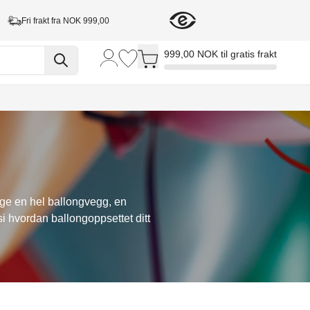
Fri frakt fra NOK 999,00
Toggle minicart, Cart is empty
999,00 NOK til gratis frakt
lage en hel ballongvegg, en
si hvordan ballongoppsettet ditt