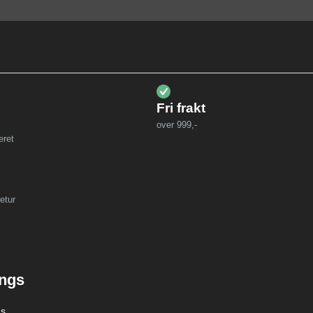
Fri frakt
over 999,-
eret
etur
ings
gs