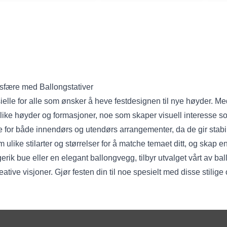
fære med Ballongstativer
sielle for alle som ønsker å heve festdesignen til nye høyder. M
ulike høyder og formasjoner, noe som skaper visuell interesse 
for både innendørs og utendørs arrangementer, da de gir stabilit
 ulike stilarter og størrelser for å matche temaet ditt, og skap e
gerik bue eller en elegant ballongvegg, tilbyr utvalget vårt av bal
eative visjoner. Gjør festen din til noe spesielt med disse stilig