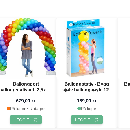
Ballongport
Ballongstativ - Bygg
Ba
ballongstativsett 2,5x2,5
sjølv ballongsøyle 120
meter
cm
679,00 kr
189,00 kr
På lager 4-7 dager
På lager
LEGG TIL
LEGG TIL