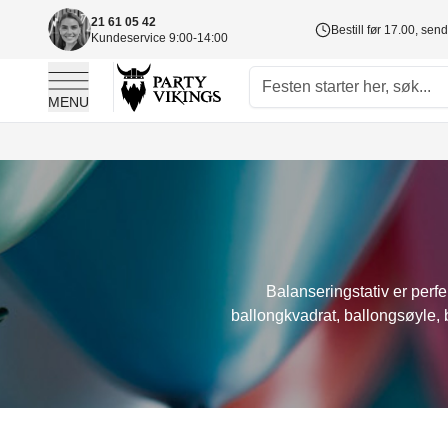
21 61 05 42
Bestill før 17.00, sen
Kundeservice 9:00-14:00
MENU
Skip to Content
Balanseringstativ er perfe
ballongkvadrat, ballongsøyle, b