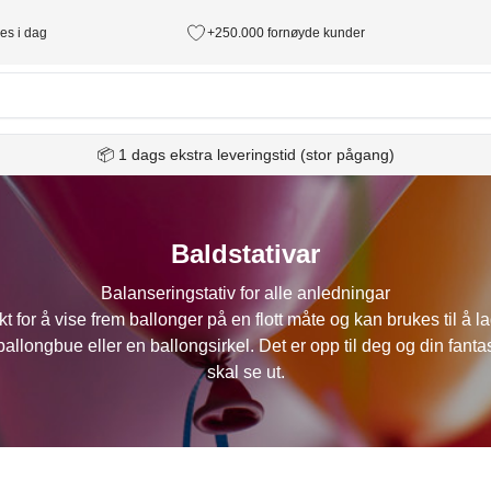
des i dag
+250.000 fornøyde kunder
📦 1 dags ekstra leveringstid (stor pågang)
Baldstativar
Balanseringstativ for alle anledningar
kt for å vise frem ballonger på en flott måte og kan brukes til å 
allongbue eller en ballongsirkel. Det er opp til deg og din fanta
skal se ut.