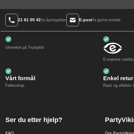
21 61 05 42
E-post
Ta gjerne kontakt
Se åpningstider
Utmerket på Trustpilot
E-mærket certific
Vårt formål
Enkel retur
Fellesskap
Rask og effektiv r
Ser du etter hjelp?
PartyVik
FAQ
Om PartyVikin