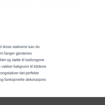
ed disse stativene kan du
som fanger gjestenes
et og støtte til ballongene
n vakker bakgrunn til bildene
longstativer det perfekte
e og funksjonelle dekorasjons